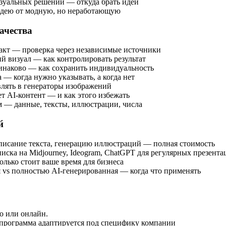
изуальных решений — откуда брать идеи
 идею от модную, но неработающую
ачества
кт — проверка через независимые источники
й визуал — как контролировать результат
динаково — как сохранить индивидуальность
 — когда нужно указывать, а когда нет
влять в генераторы изображений
ет AI-контент — и как этого избежать
м — данные, тексты, иллюстрации, числа
й
аписание текста, генерацию иллюстраций — полная стоимость
иска на Midjourney, Ideogram, ChatGPT для регулярных презента
олько стоит ваше время для бизнеса
я vs полностью AI-генерированная — когда что применять
о или онлайн.
, программа адаптируется под специфику компании