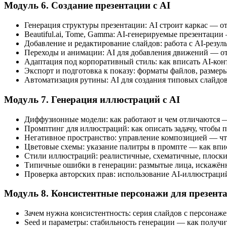
Модуль 6. Создание презентации с AI
Генерация структуры презентации: AI строит каркас — от
Beautiful.ai, Tome, Gamma: AI-генерируемые презентации 
Добавление и редактирование слайдов: работа с AI-резул
Переходы и анимации: AI для добавления движений — от
Адаптация под корпоративный стиль: как вписать AI-ко
Экспорт и подготовка к показу: форматы файлов, размер
Автоматизация рутины: AI для создания типовых слайдов
Модуль 7. Генерация иллюстраций с AI
Диффузионные модели: как работают и чем отличаются — M
Промптинг для иллюстраций: как описать задачу, чтобы 
Негативное пространство: управление композицией — чт
Цветовые схемы: указание палитры в промпте — как впи
Стили иллюстраций: реалистичные, схематичные, плоски
Типичные ошибки в генерации: размытые лица, искажён
Проверка авторских прав: использование AI-иллюстраци
Модуль 8. Консистентные персонажи для презент
Зачем нужна консистентность: серия слайдов с персонаж
Seed и параметры: стабильность генерации — как получи