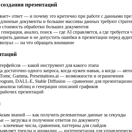
 создания презентаций
вает» ответ — и почему это критично при работе с данными пре
у длинные документы и большие массивы данных требуют страте
и стоимость обработки больших документов
енерация, анализ, поиск — где AI справляется, а где требуется 
рить данные и не допустить ошибки в презентации перед ауди
з визуал — на что обращать внимание
нтаций
нтерфейсов — какой инструмент для какого этапа
а достаточно одного запроса, когда нужен навык, а когда — ав
, Tome, Gamma, Presentations.ai — возможности и ограничения
ogram, DALL-E, Stable Diffusion — сравнение для презентацион
 анализа таблиц и генерации описаний графиков
 рабочих презентаций
и
базам знаний — как получить релевантные данные за секунды
ьи — загрузка и получение ответов по документу
ключевые числа, сравнения, паттерны для слайдов
 выявляет тренды и аномалии — интерпретация для управленческ