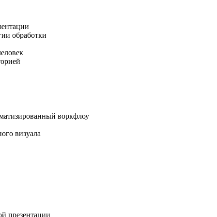
зентации
гии обработки
человек
торией
томатизированный воркфлоу
ного визуала
ой презентации