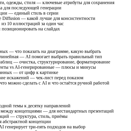
и, одежды, стиля — ключевые атрибуты для сохранения
жа для последующей генерации
ации — единый стиль в серии
e Diffusion — какой лучше для консистентности
 из 10 иллюстраций за один час
и позиционировать на слайдах
ных — что показать на диаграмме, какую выбрать
да линейная — AI помогает выбрать правильный тип
таблиц — очистка, структурирование, форматирование
менты vs AI-генерированные — плюсы и минусы
анных — от цифр к картинке
твие искажений — чек-лист перед показом
о можно сделать с AI и что остаётся ручной работой
т одной темы к десятку направлений
и между концепциями — для нестандартных презентаций
аций — структура, стиль, приёмы
ля абстрактной концепции
I генерирует три-пять подходов на выбор