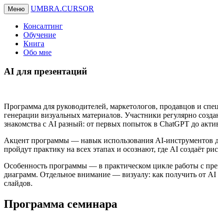
UMBRA.CURSOR
Меню
Консалтинг
Обучение
Книга
Обо мне
AI для презентаций
Программа для руководителей, маркетологов, продавцов и спец
генерации визуальных материалов. Участники регулярно создаю
знакомства с AI разный: от первых попыток в ChatGPT до акти
Акцент программы — навык использования AI-инструментов для
пройдут практику на всех этапах и осознают, где AI создаёт ри
Особенность программы — в практическом цикле работы с презе
диаграмм. Отдельное внимание — визуалу: как получить от AI 
слайдов.
Программа семинара