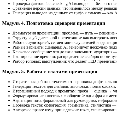
Проверка фактов: fact-checking AI-выводов — без чего не
Сравнение версий данных: что изменилось между редак
Генерация выводов из данных: от цифр к смыслу — как 
Модуль 4. Подготовка сценария презентации
Драматургия презентации: проблема — путь — решение —
Структура убедительной презентации: как выстроить лог
Работа с аудиторией: сегментация слушателей и адаптаци
Разные варианты сценария: AI генерирует несколько под
Ключевое сообщение: что должна запомнить аудитория — 
Планирование времени: распределение слайдов по мину
Разбор топовых выступлений: что делает TED-презента
Модуль 5. Работа с текстами презентации
Итеративная работа с текстом: от черновика до финально
Генерация текстов для слайдов: заголовки, подзаголовки
Итерационный подход к промптам: проба → оценка → улу
Формулирование ключевых сообщений: одна фраза вмест
Адаптация тона: формальный для руководства, неформал
Проверка текста: орфография, грамматика, стилистика 
Авторское право: кому принадлежит текст, сгенерирова