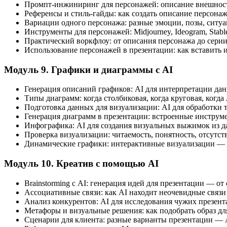
Промпт-инжиниринг для персонажей: описание внешност
Референсы и стиль-гайды: как создать описание персона
Вариации одного персонажа: разные эмоции, позы, ситу
Инструменты для персонажей: Midjourney, Ideogram, Stabl
Практический воркфлоу: от описания персонажа до серии
Использование персонажей в презентации: как вставить 
Модуль 9. Графики и диаграммы с AI
Генерация описаний графиков: AI для интерпретации дан
Типы диаграмм: когда столбиковая, когда круговая, ког
Подготовка данных для визуализации: AI для обработки 
Генерация диаграмм в презентации: встроенные инстру
Инфографика: AI для создания визуальных выжимок из д
Проверка визуализации: читаемость, понятность, отсутс
Динамические графики: интерактивные визуализации — чт
Модуль 10. Креатив с помощью AI
Brainstorming с AI: генерация идей для презентации — о
Ассоциативные связи: как AI находит неочевидные связ
Анализ конкурентов: AI для исследования чужих презент
Метафоры и визуальные решения: как подобрать образ д
Сценарии для клиента: разные варианты презентации — A