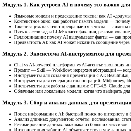
Модуль 1. Как устроен AI и почему это важно для
Языковые модели и предсказание токена: как AI «додумы
Контекстное окно: как работает память модели — почем
Токенизация: как текст превращается в числа — лимиты 
Пять классов задач LLM: классификация, резюмирование, г
Галлюцинации: почему AI выдумывает факты — как прове
Предвзятость AI: как AI может исказить сообщение чере
Модуль 2. Экосистема AI-инструментов для презе
Chat vs AI-powered платформы vs AI-агенты: эволюция и
Промпт — Skill — Workflow: иерархия абстракций — когд
Инструменты для создания презентаций с AI: Beautiful.ai
Инструменты для генерации иллюстраций: Midjourney, Ide
Инструменты для работы с данными: GPT-4.5, Claude для
Облачные или локальные модели: когда что выбирать для
Модуль 3. Сбор и анализ данных для презентаци
Поиск информации с AI: быстрый поиск по интернету и 
Анализ длинных документов: отчёты, исследования, стат
Резюмирование данных: выжимка из больших массивов — 
Интерпретация таблиц: AI объясняет структуру данных,