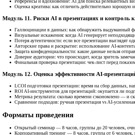
Референсы и вдохновение: AI для поиска релевантных в
Оценка креатива: как отличить действительно хорошую
Модуль 11. Риски AI в презентациях и контроль к
Галлюцинации в данных: как обнаружить выдуманный фа
Визуальные искажения: когда AI генерирует неподходящи
Потеря аутентичности: если все презентации выглядят о
Авторские права и раскрытие: использование AI-контента
Защита конфиденциальности: какие данные нельзя отпра
Доверие аудитории: что происходит, когда зритель замеча
Финальная проверка презентации: чек-лист перед показо
Модуль 12. Оценка эффективности AI-презентаци
LCOI подготовки презентации: время на сбор данных, н
ROI AI-инструментов для презентаций: окупается ли подп
Метрика результата: сколько времени сэкономлено — и ск
Сравнение подходов: ручная презентация vs AI-усиленна
Форматы проведения
Открытый семинар — 8 часов, группы до 20 человек, очн
Корпоративный тренинг — 8 часов, группа от 6 человек