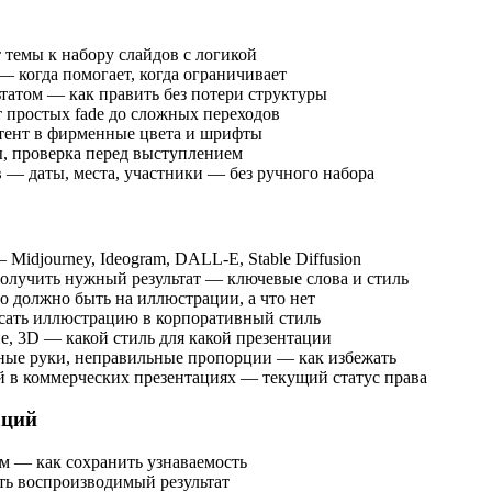
 темы к набору слайдов с логикой
— когда помогает, когда ограничивает
ьтатом — как править без потери структуры
 простых fade до сложных переходов
нтент в фирменные цвета и шрифты
ы, проверка перед выступлением
 — даты, места, участники — без ручного набора
idjourney, Ideogram, DALL-E, Stable Diffusion
получить нужный результат — ключевые слова и стиль
о должно быть на иллюстрации, а что нет
сать иллюстрацию в корпоративный стиль
е, 3D — какой стиль для какой презентации
ные руки, неправильные пропорции — как избежать
й в коммерческих презентациях — текущий статус права
аций
ем — как сохранить узнаваемость
ть воспроизводимый результат