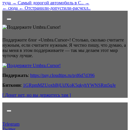
туда →
Самый дорогой автомобиль в С.. →
← сюда
← Отстранили-допустили-расчехл..
Поддержите блог «Umbra.Cursor»! Столько, сколько считаете
нужным, если считаете нужным. Я честно пишу, что думаю, а
вы меня в этом поддерживаете — так мы делаем этот мир
чуточку лучше.
Поддержать
:
https://pay.cloudtips.ru/p/d6d7d396
Биткоин
:
1GRpmMZUoxbBjUiJXoK5qkyhYWNSRm5qJe
[ Денег нет
, но вы держитесь там
]
Telegram
Twitter