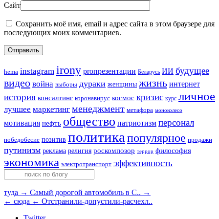
Сайт
Сохранить моё имя, email и адрес сайта в этом браузере для
последующих моих комментариев.
irony
будущее
instagram
ИИ
proпрезентации
hema
Беларусь
видео
жизнь
война
дураки
интернет
женщины
выборы
личное
история
кризис
консалтинг
космос
коронавирус
курс
менеджмент
лучшее
маркетинг
метафора
моноколесо
общество
персонал
мотивация
патриотизм
нефть
политика
популярное
позитив
победобесие
продажи
путинизм
религия
роскомпозор
философия
реклама
террор
экономика
эффективность
электротранспорт
туда →
Самый дорогой автомобиль в С.. →
← сюда
← Отстранили-допустили-расчехл..
Twitter