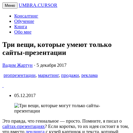
UMBRA.CURSOR
Меню
Консалтинг
Обучение
Книга
Обо мне
Три вещи, которые умеют только
сайты-презентации
Вадим
Вадим Жартун
·
5 декабря 2017
Жартун
proпрезентации
,
маркетинг
,
продажи
,
реклама
05.12.2017
Это правда, что гениальное — просто. Помните, я писал о
сайтах-презентациях
? Если коротко, то их идея состоит в том,
что вместо
лендинга
с кучей картинок и текста, который