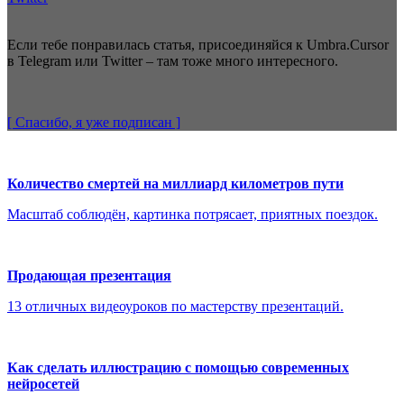
Если тебе понравилась статья, присоединяйся к Umbra.Cursor
в Telegram или Twitter – там тоже много интересного.
[ Спасибо, я уже
подписан
]
Количество смертей на миллиард километров пути
Масштаб соблюдён, картинка потрясает, приятных поездок.
Продающая презентация
13 отличных видеоуроков по мастерству презентаций.
Как сделать иллюстрацию с помощью современных
нейросетей