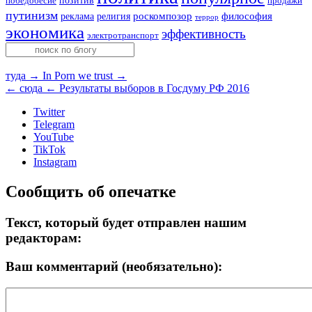
позитив
победобесие
продажи
путинизм
религия
роскомпозор
философия
реклама
террор
экономика
эффективность
электротранспорт
туда →
In Porn we trust →
← сюда
← Результаты выборов в Госдуму РФ 2016
Twitter
Telegram
YouTube
TikTok
Instagram
Сообщить об опечатке
Текст, который будет отправлен нашим
редакторам:
Ваш комментарий (необязательно):