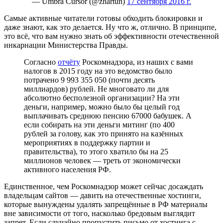
— Umbra Cursor (@zhartun)
17 сентября 2016 г.
Самые активные читатели готовы обходить блокировки и
даже знают, как это делается. Ну что ж, отлично. В принципе,
это всё, что вам нужно знать об эффективности отечественной
инкарнации Министерства Правды.
Согласно
отчёту
Роскомнадзора, из наших с вами
налогов в 2015 году на это ведомство было
потрачено 9 993 355 050 (почти десять
миллиардов) рублей. Не многовато ли для
абсолютно бесполезной организации? На эти
деньги, например, можно было бы целый год
выплачивать среднюю пенсию 67000 бабушек. А
если собирать на эти деньги митинг (по 400
рублей за голову, как это принято на казённых
мероприятиях в поддержку партии и
правительства), то этого хватило бы на 25
миллионов человек — треть от экономически
активного населения РФ.
Единственное, чем Роскомнадзор может сейчас досаждать
владельцам сайтов — давить на отечественные хостинги,
которые вынуждены удалять запрещённые в РФ материалы
вне зависимости от того, насколько бредовым выглядит
запрет. Если случайно пропустить письмо от хостинга с