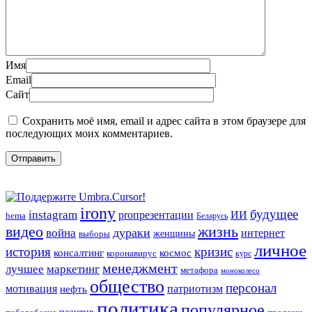
Имя
Email
Сайт
Сохранить моё имя, email и адрес сайта в этом браузере для
последующих моих комментариев.
irony
будущее
instagram
ИИ
proпрезентации
hema
Беларусь
видео
жизнь
война
дураки
интернет
женщины
выборы
личное
история
кризис
консалтинг
космос
коронавирус
курс
менеджмент
лучшее
маркетинг
метафора
моноколесо
общество
персонал
мотивация
патриотизм
нефть
политика
популярное