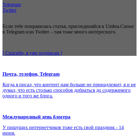
Telegram
Twitter
Если тебе понравилась статья, присоединяйся к Umbra.Cursor
в Telegram или Twitter – там тоже много интересного.
[ Спасибо, я уже
подписан
]
Почта, телефон, Telegram
Когда я писал, что контент нам больше не принадлежит, я и не
думал, что есть столько способов добраться до содержимого
одного и того же блога.
Международный день блогера
У пишущих интернетчиков тоже есть свой праздник - 14
июня.