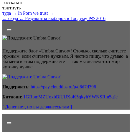
рассказать
твитнуть
туда →
In Porn we trust →
← сюда
← Результаты выборов в Госдуму РФ 2016
Поддержите блог «Umbra.Cursor»! Столько, сколько считаете
нужным, если считаете нужным. Я честно пишу, что думаю, а
вы меня в этом поддерживаете — так мы делаем этот мир
чуточку лучше.
Поддержать
:
https://pay.cloudtips.ru/p/d6d7d396
Биткоин
:
1GRpmMZUoxbBjUiJXoK5qkyhYWNSRm5qJe
[ Денег нет
, но вы держитесь там
]