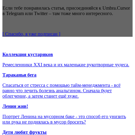
Если тебе понравилась статья, присоединяйся к Umbra.Cursor
в Telegram или Twitter – там тоже много интересного.
[ Спасибо, я уже
подписан
]
Коллекция кустариков
Ремесленники XXI века и их маленькие рукотворные чудеса.
Тараканьи бега
Спасаться от стресса с помощью тайм-менеджмента - всё
равно что лечить болезнь анальгином. Сначала будет
облегчение, а затем станет ещё хуже.
Ленин жив!
Портрет Ленина на мусорном баке - это способ его унизить
или рука не поднялась в мусор бросить?
Дети любят фрукты