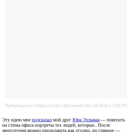
Публикация от Umbra Cursor (@zhartun)
Окт 14 2016 в 1:05 PDT
Эту идею мне
подсказал
мой друг
Юра Ээльмаа
— повесить
на стены офиса портреты тех людей, которые.. После
многоточия можно продолжить как угодно, но главное —