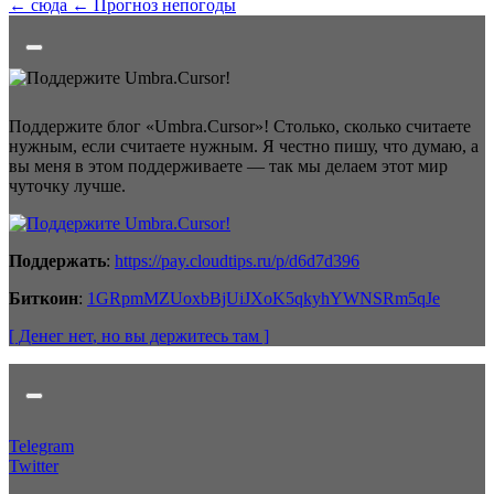
← сюда
← Прогноз непогоды
Поддержите блог «Umbra.Cursor»! Столько, сколько считаете
нужным, если считаете нужным. Я честно пишу, что думаю, а
вы меня в этом поддерживаете — так мы делаем этот мир
чуточку лучше.
Поддержать
:
https://pay.cloudtips.ru/p/d6d7d396
Биткоин
:
1GRpmMZUoxbBjUiJXoK5qkyhYWNSRm5qJe
[ Денег нет
, но вы держитесь там
]
Telegram
Twitter