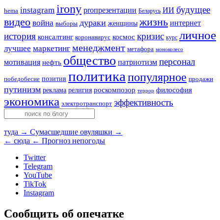
irony
будущее
instagram
ИИ
proпрезентации
hema
Беларусь
видео
жизнь
война
дураки
интернет
женщины
выборы
личное
история
кризис
консалтинг
космос
коронавирус
курс
менеджмент
лучшее
маркетинг
метафора
моноколесо
общество
персонал
мотивация
патриотизм
нефть
политика
популярное
позитив
победобесие
продажи
путинизм
религия
роскомпозор
философия
реклама
террор
экономика
эффективность
электротранспорт
туда →
Сумасшедшие овуляшки →
← сюда
← Прогноз непогоды
Twitter
Telegram
YouTube
TikTok
Instagram
Сообщить об опечатке