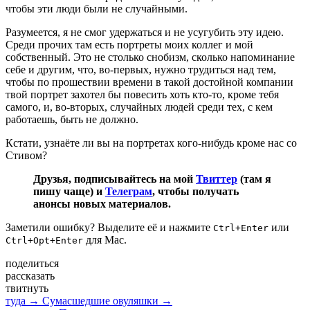
чтобы эти люди были не случайными.
Разумеется, я не смог удержаться и не усугубить эту идею.
Среди прочих там есть портреты моих коллег и мой
собственный. Это не столько снобизм, сколько напоминание
себе и другим, что, во-первых, нужно трудиться над тем,
чтобы по прошествии времени в такой достойной компании
твой портрет захотел бы повесить хоть кто-то, кроме тебя
самого, и, во-вторых, случайных людей среди тех, с кем
работаешь, быть не должно.
Кстати, узнаёте ли вы на портретах кого-нибудь кроме нас со
Стивом?
Друзья, подписывайтесь на мой
Твиттер
(там я
пишу чаще) и
Телеграм
, чтобы получать
анонсы новых материалов.
Заметили ошибку? Выделите её и нажмите
или
Ctrl+Enter
для Mac.
Ctrl+Opt+Enter
поделиться
рассказать
твитнуть
туда →
Сумасшедшие овуляшки →