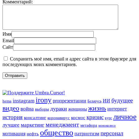
Комментарий:
Имя
Email
Сайт
Сохранить моё имя, email и адрес сайта в этом браузере для
последующих моих комментариев.
irony
будущее
instagram
ИИ
proпрезентации
hema
Беларусь
видео
жизнь
война
дураки
интернет
женщины
выборы
личное
история
кризис
консалтинг
космос
коронавирус
курс
менеджмент
лучшее
маркетинг
метафора
моноколесо
общество
персонал
мотивация
патриотизм
нефть