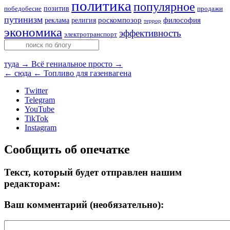
политика
популярное
позитив
победобесие
продажи
путинизм
религия
роскомпозор
философия
реклама
террор
экономика
эффективность
электротранспорт
туда →
Всё гениальное просто →
← сюда
← Топливо для газенвагена
Twitter
Telegram
YouTube
TikTok
Instagram
Сообщить об опечатке
Текст, который будет отправлен нашим
редакторам:
Ваш комментарий (необязательно):