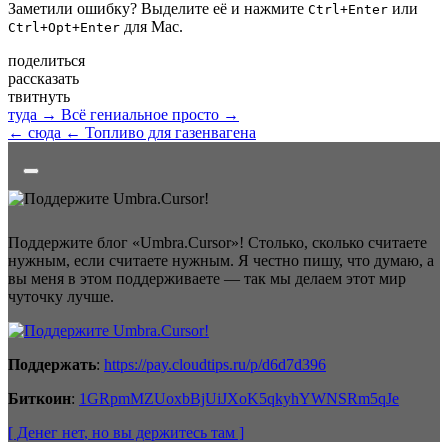
Заметили ошибку? Выделите её и нажмите
или
Ctrl+Enter
для Mac.
Ctrl+Opt+Enter
поделиться
рассказать
твитнуть
туда →
Всё гениальное просто →
← сюда
← Топливо для газенвагена
Поддержите блог «Umbra.Cursor»! Столько, сколько считаете
нужным, если считаете нужным. Я честно пишу, что думаю, а
вы меня в этом поддерживаете — так мы делаем этот мир
чуточку лучше.
Поддержать
:
https://pay.cloudtips.ru/p/d6d7d396
Биткоин
:
1GRpmMZUoxbBjUiJXoK5qkyhYWNSRm5qJe
[ Денег нет
, но вы держитесь там
]