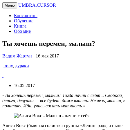
UMBRA.CURSOR
Меню
Консалтинг
Обучение
Книга
Обо мне
Ты хочешь перемен, малыш?
Вадим
Вадим Жартун
·
16 мая 2017
Жартун
irony
,
дураки
16.05.2017
«
Ты хочешь перемен, малыш? Тогда начни с себя! .. Свобода,
деньги, девушки — всё будет, даже власть. Не лезь, малыш, в
политику. Иди, учи
сь сосать
матчасть.
«
Алиса Вокс (бывшая солистка группы «Ленинград», а ныне