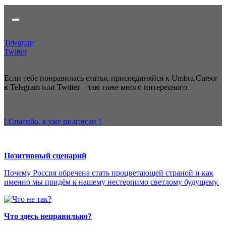
Telegram
Twitter
Если тебе понравилась статья, присоединяйся к Umbra.Cursor
в Telegram или Twitter – там тоже много интересного.
[ Спасибо, я уже
подписан
]
Позитивный сценарий
Почему Россия обречена стать процветающей страной и как
именно мы придём к нашему нестерпимо светлому будущему.
Что здесь неправильно?