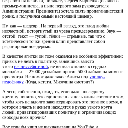
безработная певичка) по заказу Сергея Кириенко (бывшего
премьер-министра, а ныне первого зама руководителя
Администрации Президента) хотела снять пропагандистский
ролик, а получился самый настоящий шедевр.
Ну, как — шедевр.. На первый взгляд, это плод любви
несчастной, исторгнутый из чрева преждевременно. Звук —
отстой, текст — тупой, тёлки — стрёмные, так что с
эстетической точки зрения клип представляет собой
рафинированное дерьмо.
В качестве агитки он тоже оказался не особенно эффективен:
призыв не лезть в политику, занявшись вместо
этого
начниссебятиной
, не вызвал отклика в сердцах
молодёжи — 27000 дизлайков против 5000 лайков на момент
просмотра. Не помог даже закос Алисы под
училку-
педофилку
. (Куда, кстати, Мизулина смотрит?)
А чего, собственно, ожидать, если даже последнему
кретину понятно, что единственная цель клипа состоит в том,
чтобы хоть ненадолго законсервировать это поганое время, в
котором власть и деньги находятся в руках узкого круга
людей, приватизировавших политику и ограничивающих
свободы всех прочих?
Вот если бы клип не выкладывали на YouTube, а