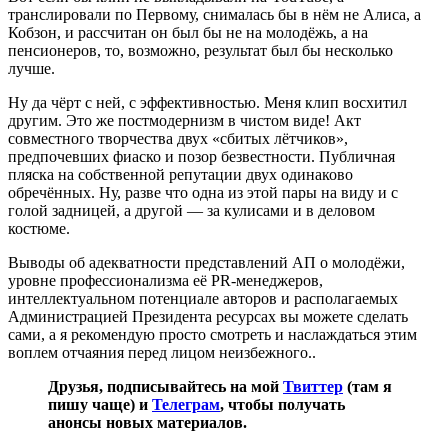
транслировали по Первому, снималась бы в нём не Алиса, а
Кобзон, и рассчитан он был бы не на молодёжь, а на
пенсионеров, то, возможно, результат был бы несколько
лучше.
Ну да чёрт с ней, с эффективностью. Меня клип восхитил
другим. Это же постмодернизм в чистом виде! Акт
совместного творчества двух «сбитых лётчиков»,
предпочевших фиаско и позор безвестности. Публичная
пляска на собственной репутации двух одинаково
обречённых. Ну, разве что одна из этой пары на виду и с
голой задницей, а другой — за кулисами и в деловом
костюме.
Выводы об адекватности представлений АП о молодёжи,
уровне профессионализма её PR-менеджеров,
интеллектуальном потенциале авторов и располагаемых
Администрацией Президента ресурсах вы можете сделать
сами, а я рекомендую просто смотреть и наслаждаться этим
воплем отчаяния перед лицом неизбежного..
Друзья, подписывайтесь на мой
Твиттер
(там я
пишу чаще) и
Телеграм
, чтобы получать
анонсы новых материалов.