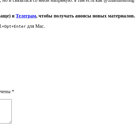
, но и связаться со мной напрямую: я там есть как
@zhartunstrong
чаще) и
Телеграм
, чтобы получать анонсы новых материалов.
для Mac.
l+Opt+Enter
ечены
*