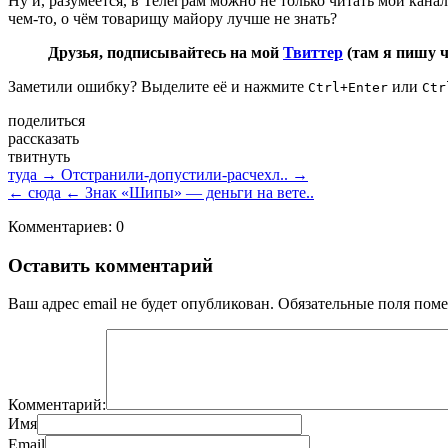
Ну и, разумеется, в Телеграм можно не только читать мой канал
чем-то, о чём товарищу майору лучше не знать?
Друзья, подписывайтесь на мой
Твиттер
(там я пишу 
Заметили ошибку? Выделите её и нажмите
или
Ctrl+Enter
Ctr
поделиться
рассказать
твитнуть
туда →
Отстранили-допустили-расчехл.. →
← сюда
← Знак «Шипы» — деньги на вете..
Комментариев: 0
Оставить комментарий
Ваш адрес email не будет опубликован.
Обязательные поля пом
Комментарий:
Имя
Email