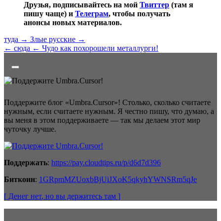
Друзья, подписывайтесь на мой
Твиттер
(там я
пишу чаще) и
Телеграм
, чтобы получать
анонсы новых материалов.
туда →
Злые русские →
← сюда
← Чудо как похорошели металлурги!
Поддержите блог «Umbra.Cursor»! Столько, сколько считаете
нужным, если считаете нужным. Я честно пишу, что думаю, а
вы меня в этом поддерживаете — так мы делаем этот мир
чуточку лучше.
Поддержать
:
https://pay.cloudtips.ru/p/d6d7d396
Биткоин
:
1GRpmMZUoxbBjUiJXoK5qkyhYWNSRm5qJe
[ Денег нет
, но вы держитесь там
]