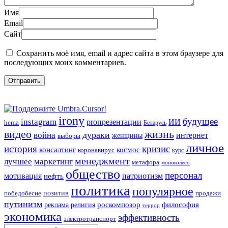
Имя
Email
Сайт
Сохранить моё имя, email и адрес сайта в этом браузере для
последующих моих комментариев.
irony
будущее
instagram
ИИ
proпрезентации
hema
Беларусь
видео
жизнь
война
дураки
интернет
женщины
выборы
личное
история
кризис
консалтинг
космос
коронавирус
курс
менеджмент
лучшее
маркетинг
метафора
моноколесо
общество
персонал
мотивация
патриотизм
нефть
политика
популярное
позитив
победобесие
продажи
путинизм
религия
роскомпозор
философия
реклама
террор
экономика
эффективность
электротранспорт