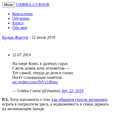
UMBRA.CURSOR
Меню
Консалтинг
Обучение
Книга
Обо мне
Вадим
Вадим Жартун
·
22 июля 2019
Жартун
22.07.2019
На озере Комо, в далёких горах
Сжечь домик хочу огнеметом —
Тот самый, откуда до рези в глазах
Несёт соловьиным помётом.
pic.twitter.com/JNVz1iRigu
— Umbra Cursor (@zhartun)
July 22, 2019
P.S.
Хочу напомнить о том,
как обширен список желающих
играть в патриотизм здесь, а недвижимость и семьи держать
на загнивающем Западе.