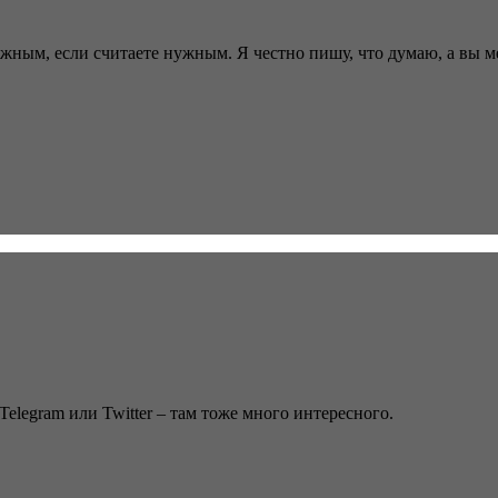
ужным, если считаете нужным. Я честно пишу, что думаю, а вы 
Telegram или Twitter – там тоже много интересного.