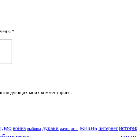
ечены
*
ля последующих моих комментариев.
идео
жизнь
истори
война
дураки
интернет
женщины
выборы
пол