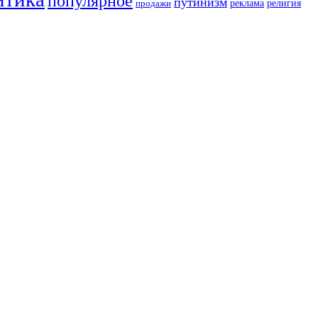
популярное
путинизм
религия
реклама
продажи