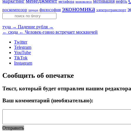
менеджмент
маркетинг
мотивация
нефть
метафора
моноколесо
экономика
э
роскомпозор
философия
электротранспорт
террор
туда →
Падение рубля →
← сюда
← Человек-говно встречает москвичей
Twitter
Telegram
YouTube
TikTok
Instagram
Сообщить об опечатке
Текст, который будет отправлен нашим редактор
Ваш комментарий (необязательно):
Отправить