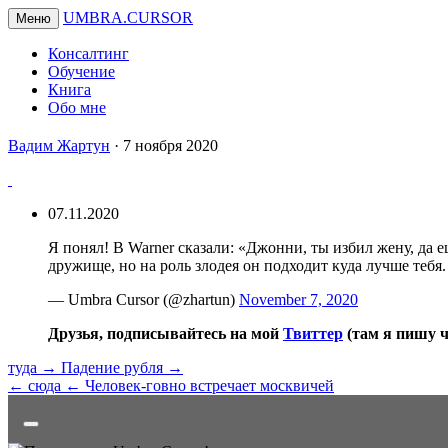
UMBRA.CURSOR
Меню
Консалтинг
Обучение
Книга
Обо мне
Вадим
Вадим Жартун
·
7 ноября 2020
Жартун
07.11.2020
Я понял! В Warner сказали: «Джонни, ты избил жену, да 
дружище, но на роль злодея он подходит куда лучше тебя.
— Umbra Cursor (@zhartun)
November 7, 2020
Друзья, подписывайтесь на мой
Твиттер
(там я пишу 
туда →
Падение рубля →
← сюда
← Человек-говно встречает москвичей