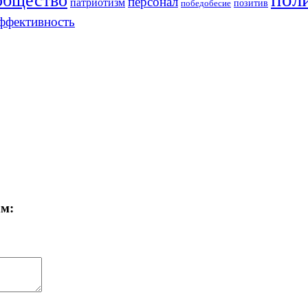
общество
персонал
патриотизм
позитив
победобесие
ффективность
ам: