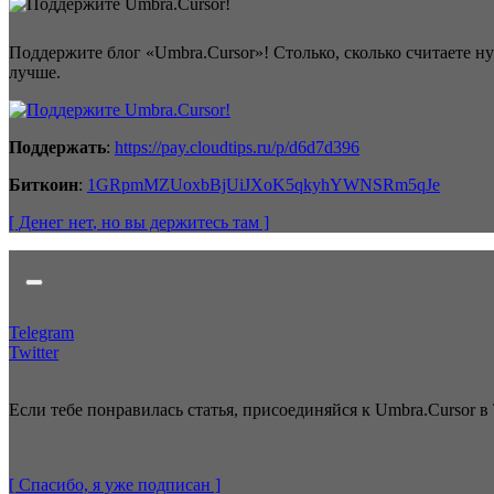
Поддержите блог «Umbra.Cursor»! Столько, сколько считаете н
лучше.
Поддержать
:
https://pay.cloudtips.ru/p/d6d7d396
Биткоин
:
1GRpmMZUoxbBjUiJXoK5qkyhYWNSRm5qJe
[ Денег нет
, но вы держитесь там
]
Telegram
Twitter
Если тебе понравилась статья, присоединяйся к Umbra.Cursor в 
[ Спасибо, я уже
подписан
]