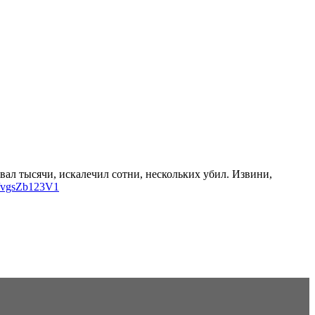
вал тысячи, искалечил сотни, нескольких убил. Извини,
co/vgsZb123V1