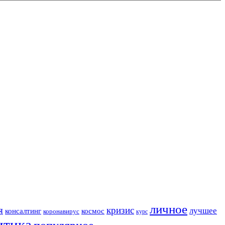
личное
я
кризис
лучшее
консалтинг
космос
коронавирус
курс
итика