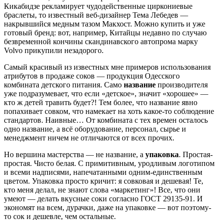
Кикабидзе рекламирует чудодейственные циркониевые
браслеты, то известный веб-дизайнер Тема Лебедев —
накрывшийся медным тазом Макхост. Можно купить и уже
готовый бренд: вот, например, Китайцы недавно по случаю
безвременной кончины скандинавского автопрома марку
Volvo прикупили незадорого.
Самый красивый из известных мне примеров использования
атрибутов в продаже соков — продукция Одесского
комбината детского питания. Само
название
производителя
уже подразумевает, что если «детское», значит «хорошее» —
кто ж детей травить будет?! Тем более, что название явно
попахивает совком, что намекает на хоть какое-то соблюдение
стандартов. Наивные… От комбината с тех времен осталось
одно название, а всё оборудование, персонал, сырье и
менеджмент ничем не отличаются от всех прочих.
Но вершина мастерства — не название, а
упаковка
. Простая-
простая. Чисто белая. С примитивным, уродливым логотипом
и всеми надписями, напечатанными одним-единственным
цветом. Упаковка просто кричит: я совковая и дешевая! Те,
кто меня делал, не знают слова «маркетинг»! Все, что они
умеют — делать вкусные соки согласно ГОСТ 29135-91. И
экономят на всем, дурачки, даже на упаковке — вот поэтому-
то сок и дешевле, чем остальные.