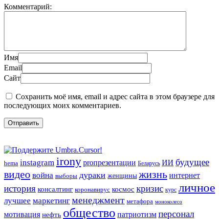
Комментарий:
Имя
Email
Сайт
Сохранить моё имя, email и адрес сайта в этом браузере для
последующих моих комментариев.
irony
будущее
instagram
ИИ
proпрезентации
hema
Беларусь
видео
жизнь
война
дураки
интернет
женщины
выборы
личное
история
кризис
консалтинг
космос
коронавирус
курс
менеджмент
лучшее
маркетинг
метафора
моноколесо
общество
персонал
мотивация
патриотизм
нефть