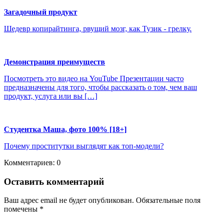
Загадочный продукт
Шедевр копирайтинга, рвущий мозг, как Тузик - грелку.
Демонстрация преимуществ
Посмотреть это видео на YouTube Презентации часто
предназначены для того, чтобы рассказать о том, чем ваш
продукт, услуга или вы […]
Студентка Маша, фото 100% [18+]
Почему проститутки выглядят как топ-модели?
Комментариев: 0
Оставить комментарий
Ваш адрес email не будет опубликован.
Обязательные поля
помечены
*