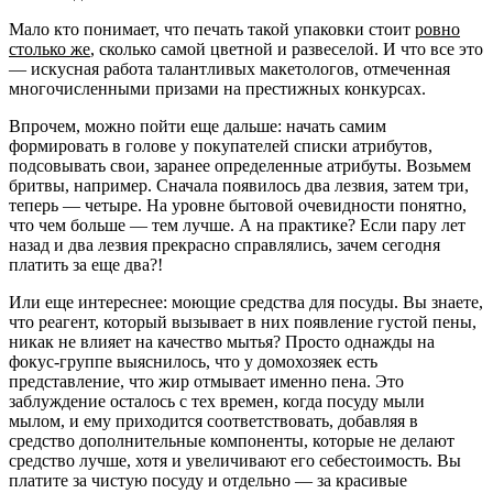
Мало кто понимает, что печать такой упаковки стоит
ровно
столько же
, сколько самой цветной и развеселой. И что все это
— искусная работа талантливых макетологов, отмеченная
многочисленными призами на престижных конкурсах.
Впрочем, можно пойти еще дальше: начать самим
формировать в голове у покупателей списки атрибутов,
подсовывать свои, заранее определенные атрибуты. Возьмем
бритвы, например. Сначала появилось два лезвия, затем три,
теперь — четыре. На уровне бытовой очевидности понятно,
что чем больше — тем лучше. А на практике? Если пару лет
назад и два лезвия прекрасно справлялись, зачем сегодня
платить за еще два?!
Или еще интереснее: моющие средства для посуды. Вы знаете,
что реагент, который вызывает в них появление густой пены,
никак не влияет на качество мытья? Просто однажды на
фокус-группе выяснилось, что у домохозяек есть
представление, что жир отмывает именно пена. Это
заблуждение осталось с тех времен, когда посуду мыли
мылом, и ему приходится соответствовать, добавляя в
средство дополнительные компоненты, которые не делают
средство лучше, хотя и увеличивают его себестоимость. Вы
платите за чистую посуду и отдельно — за красивые