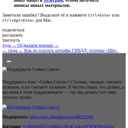
пишу чаще) и
Телеграм
, чтобы получать
анонсы новых материалов.
Заметили ошибку? Выделите её и нажмите
или
Ctrl+Enter
для Mac.
Ctrl+Opt+Enter
поделиться
рассказать
твитнуть
туда →
Отдыхаем хорошо →
← сюда
← Как не платить штрафы ГИБДД: техника «Шес..
Поддержите блог «Umbra.Cursor»! Столько, сколько считаете
нужным, если считаете нужным. Я честно пишу, что думаю, а
вы меня в этом поддерживаете — так мы делаем этот мир
чуточку лучше.
Поддержать
:
https://pay.cloudtips.ru/p/d6d7d396
Биткоин
:
1GRpmMZUoxbBjUiJXoK5qkyhYWNSRm5qJe