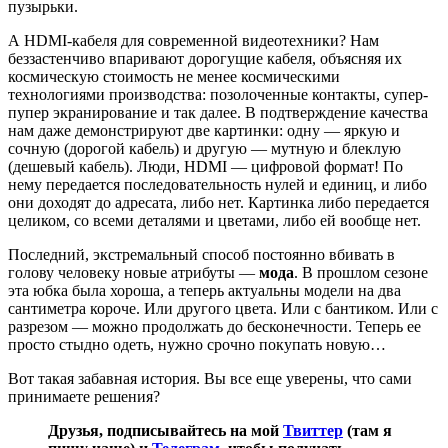
пузырьки.
А HDMI-кабеля для современной видеотехники? Нам
беззастенчиво впаривают дорогущие кабеля, объясняя их
космическую стоимость не менее космическими
технологиями производства: позолоченные контакты, супер-
пупер экранирование и так далее. В подтверждение качества
нам даже демонстрируют две картинки: одну — яркую и
сочную (дорогой кабель) и другую — мутную и блеклую
(дешевый кабель). Люди, HDMI — цифровой формат! По
нему передается последовательность нулей и единиц, и либо
они доходят до адресата, либо нет. Картинка либо передается
целиком, со всеми деталями и цветами, либо ей вообще нет.
Последний, экстремальный способ постоянно вбивать в
голову человеку новые атрибуты —
мода
. В прошлом сезоне
эта юбка была хороша, а теперь актуальны модели на два
сантиметра короче. Или другого цвета. Или с бантиком. Или с
разрезом — можно продолжать до бесконечности. Теперь ее
просто стыдно одеть, нужно срочно покупать новую…
Вот такая забавная история. Вы все еще уверены, что сами
принимаете решения?
Друзья, подписывайтесь на мой
Твиттер
(там я