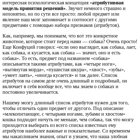
интересная психологическая концепция «
атрибутивная
модель принятия решений»
. Звучит немного страшно и
непонятно, но по сути все просто: любой предмет или
явление наш мозг запоминает и соотносит с другими
предметами с помощью набора признаков (атрибутов).
Как, например, мы понимаем, что вот это конкретное
животное, которое стоит перед нами — собака? Очень просто!
Еще Конфуций говорил: «если оно выглядит, как собака, лает,
как собака, и кусается, как собака — значит, оно и есть
собака». То есть, предмет под названием «собака»
описывается такими атрибутами, как «четыре ноги»,
«вытянутая морда», «пушистая шкура», «хвост», «зубы»,
«умеет лаять», «иногда кусается» и так далее. Список
атрибутов на самом деле очень длинный и подробный, он
включает в себя вообще все, что мы знаем о собаках и
постоянно увеличивается.
Нашему мозгу длинный список атрибутов нужен для того,
чтобы отличать один предмет от другого. Под описание
«млекопитающее, с четырьмя ногами, зубами и хвостом»
кошка подходит ничуть не меньше, чем собака, так что мозгу
приходится выбирать из всего списка известных ему
атрибутов наиболее важные и показательные. Со временем
мы накапливаем знания, опыт и узнаем, что наша злобная