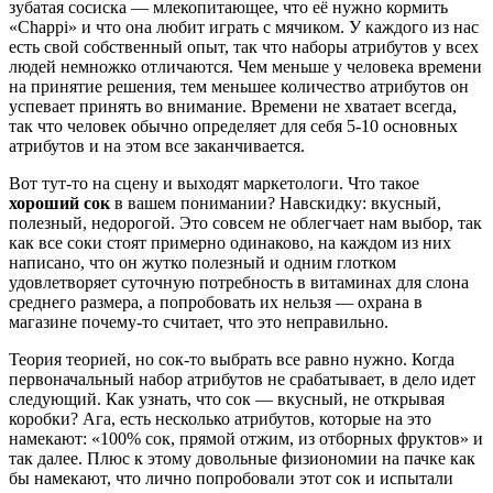
зубатая сосиска — млекопитающее, что её нужно кормить
«Chappi» и что она любит играть с мячиком. У каждого из нас
есть свой собственный опыт, так что наборы атрибутов у всех
людей немножко отличаются. Чем меньше у человека времени
на принятие решения, тем меньшее количество атрибутов он
успевает принять во внимание. Времени не хватает всегда,
так что человек обычно определяет для себя 5-10 основных
атрибутов и на этом все заканчивается.
Вот тут-то на сцену и выходят маркетологи. Что такое
хороший сок
в вашем понимании? Навскидку: вкусный,
полезный, недорогой. Это совсем не облегчает нам выбор, так
как все соки стоят примерно одинаково, на каждом из них
написано, что он жутко полезный и одним глотком
удовлетворяет суточную потребность в витаминах для слона
среднего размера, а попробовать их нельзя — охрана в
магазине почему-то считает, что это неправильно.
Теория теорией, но сок-то выбрать все равно нужно. Когда
первоначальный набор атрибутов не срабатывает, в дело идет
следующий. Как узнать, что сок — вкусный, не открывая
коробки? Ага, есть несколько атрибутов, которые на это
намекают: «100% сок, прямой отжим, из отборных фруктов» и
так далее. Плюс к этому довольные физиономии на пачке как
бы намекают, что лично попробовали этот сок и испытали