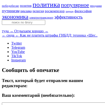
политика
популярное
позитив
победобесие
продажи
путинизм
религия
роскомпозор
философия
реклама
террор
экономика
эффективность
электротранспорт
туда →
Отдыхаем хорошо →
← сюда
← Как не платить штрафы ГИБДД: техника «Шес..
Twitter
Telegram
YouTube
TikTok
Instagram
Сообщить об опечатке
Текст, который будет отправлен нашим
редакторам:
Ваш комментарий (необязательно):