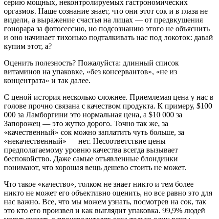
серию мощных, неконтролируемых гастрономических
оргазмов. Наше сознание знает, что они этот сок и в глаза не
видели, а выражение счастья на лицах — от предвкушения
гонорара за фотосессию, но подсознанию этого не объяснить
и оно начинает тихонько подталкивать нас под локоток: давай
купим этот, а?
Оценить полезность? Пожалуйста: длинный список
витаминов на упаковке, «без консервантов», «не из
концентрата» и так далее.
С ценой история несколько сложнее. Приемлемая цена у нас в
голове прочно связана с качеством продукта. К примеру, $100
000 за Ламборгини это нормальная цена, а $10 000 за
Запорожец — это жутко дорого. Точно так же, за
«качественный» сок можно заплатить чуть больше, за
«некачественный» — нет. Несоответствие цены
предполагаемому уровню качества всегда вызывает
беспокойство. Даже самые отъявленные блондинки
понимают, что хорошая вещь дешево стоить не может.
Что такое «качество», толком не знает никто и тем более
никто не может его объективно оценить, но все равно это для
нас важно. Все, что мы можем узнать, посмотрев на сок, так
это кто его произвел и как выглядит упаковка. 99,9% людей