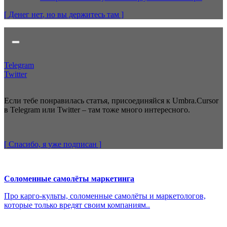
[ Денег нет
, но вы держитесь там
]
Telegram
Twitter
Если тебе понравилась статья, присоединяйся к Umbra.Cursor
в Telegram или Twitter – там тоже много интересного.
[ Спасибо, я уже
подписан
]
Соломенные самолёты маркетинга
Про карго-культы, соломенные самолёты и маркетологов,
которые только вредят своим компаниям..