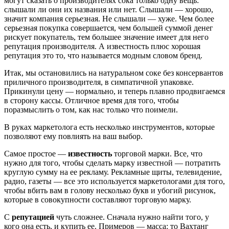
могут сказать о производителях сока только одну вещь:
слышали ли они их названия или нет. Слышали — хорошо,
значит компания серьезная. Не слышали — хуже. Чем более
серьезная покупка совершается, чем большей суммой денег
рискует покупатель, тем большее значение имеет для него
репутация производителя. А известность плюс хорошая
репутация это то, что называется модным словом бренд.
Итак, мы остановились на натуральном соке без консервантов
приличного производителя, в симпатичной упаковке.
Прикинули цену — нормально, и теперь плавно продвигаемся
в сторону кассы. Отличное время для того, чтобы
поразмыслить о том, как нас только что поимели.
В руках маркетолога есть несколько инструментов, которые
позволяют ему повлиять на ваш выбор.
Самое простое —
известность
торговой марки. Все, что
нужно для того, чтобы сделать марку известной — потратить
круглую сумму на ее рекламу. Рекламные щиты, телевидение,
радио, газеты — все это используется маркетологами для того,
чтобы вбить вам в голову несколько букв и убогий рисунок,
которые в совокупности составляют торговую марку.
С
репутацией
чуть сложнее. Сначала нужно найти того, у
кого она есть, и купить ее. Примеров — масса: то Вахтанг