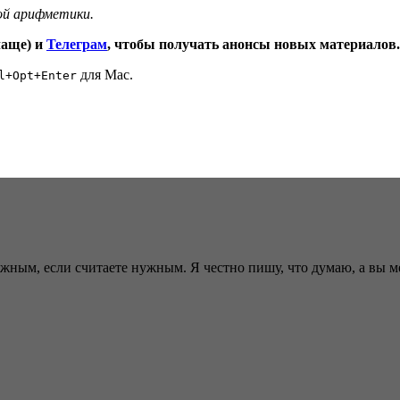
ой арифметики.
чаще) и
Телеграм
, чтобы получать анонсы новых материалов.
для Mac.
l+Opt+Enter
ужным, если считаете нужным. Я честно пишу, что думаю, а вы 