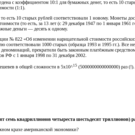
дена с коэффициентом 10:1 для бумажных денег, то есть 10 ста
мости (1:1).
то есть 10 старых рублей соответствовали 1 новому. Монеты дос
мости (то есть, за 13 лет (с 29 декабря 1947 по 1 января 1961 
ажные деньги — десять к одному.
рации № 822 «Об изменении нарицательной стоимости российски
ю соответствовали 1000 старых (образца 1993 и 1995 гг.). Все н
 деноминаций, прекратили быть законным платёжным средством,
 РФ с 1 января 1998 по 31 декабря 2002.
15
дешевев в общей сложности в 5х10^
(5000000000000000) раз (!).
ьдесят семь квадриллионов четыреста шестьдесят триллионов)
ежном крахе американской экономики?