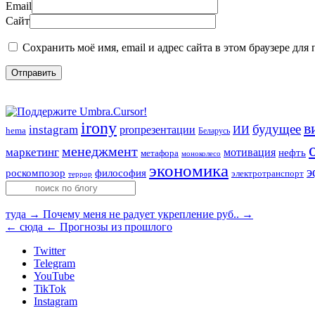
Email
Сайт
Сохранить моё имя, email и адрес сайта в этом браузере д
irony
в
будущее
instagram
ИИ
proпрезентации
hema
Беларусь
менеджмент
маркетинг
мотивация
нефть
метафора
моноколесо
экономика
э
роскомпозор
философия
электротранспорт
террор
туда →
Почему меня не радует укрепление руб.. →
← сюда
← Прогнозы из прошлого
Twitter
Telegram
YouTube
TikTok
Instagram