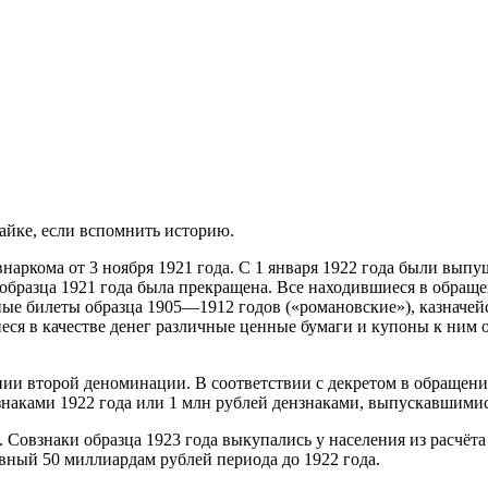
жайке, если вспомнить историю.
наркома от 3 ноября 1921 года. С 1 января 1922 года были вы
образца 1921 года была прекращена. Все находившиеся в обращ
ные билеты образца 1905—1912 годов («романовские»), казначейс
иеся в качестве денег различные ценные бумаги и купоны к ним
ении второй деноминации. В соответствии с декретом в обраще
нзнаками 1922 года или 1 млн рублей дензнаками, выпускавшимис
Совзнаки образца 1923 года выкупались у населения из расчёта 
авный 50 миллиардам рублей периода до 1922 года.