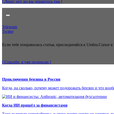
[ Денег нет
, но вы держитесь там
]
Telegram
Twitter
Если тебе понравилась статья, присоединяйся к Umbra.Cursor в 
[ Спасибо, я уже
подписан
]
Приключения бензина в России
Когда, на сколько, почему может подорожать бензин и что вооб
Когда ИИ пришёл за финансистами
Тихо вымерли копирайтеры, и этого почти никто не заметил, п