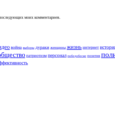
ля последующих моих комментариев.
идео
жизнь
истори
война
дураки
интернет
женщины
выборы
пол
общество
персонал
патриотизм
позитив
победобесие
ффективность