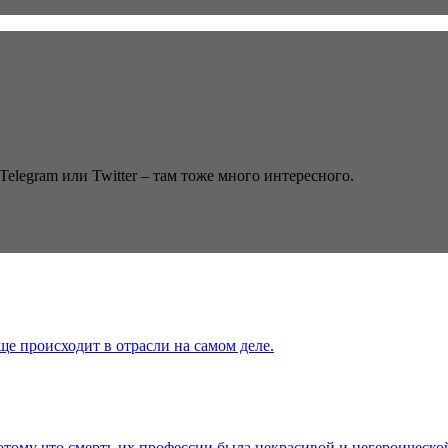
Telegram или Twitter – там тоже много интересного.
ще происходит в отрасли на самом деле.
отому что смерть их профессии была некрасивой и негероическо