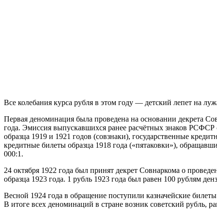
Все колебания курса рубля в этом году — детский лепет на лу
Первая деноминация была проведена на основании декрета Сов
года. Эмиссия выпускавшихся ранее расчётных знаков РСФСР 
образца 1919 и 1921 годов (совзнаки), государственные кредит
кредитные билеты образца 1918 года («пятаковки»), обращавш
000:1.
24 октября 1922 года был принят декрет Совнаркома о провед
образца 1923 года. 1 рубль 1923 года был равен 100 рублям де
Весной 1924 года в обращение поступили казначейские билеты. 
В итоге всех деноминаций в стране возник советский рубль, р