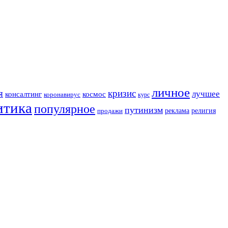
личное
я
кризис
лучшее
консалтинг
космос
коронавирус
курс
итика
популярное
путинизм
религия
реклама
продажи