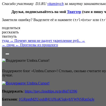
Спасибо участнику D3.RU
vitaminych
за минутку занимательн
Друзья, подписывайтесь на мой
Твиттер
(там я пишу 
Заметили ошибку? Выделите её и нажмите
или
Ctrl+Enter
Ctr
поделиться
рассказать
твитнуть
туда →
Почему меня не радует укрепление руб.. →
← сюда
← Прогнозы из прошлого
Поддержите блог «Umbra.Cursor»! Столько, сколько считаете н
лучше.
Поддержать
:
https://pay.cloudtips.ru/p/d6d7d396
Биткоин
:
1GRpmMZUoxbBjUiJXoK5qkyhYWNSRm5qJe