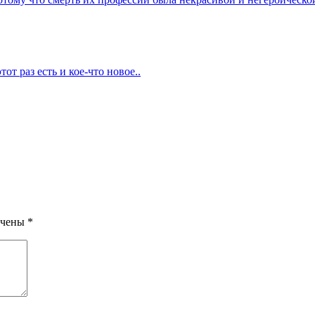
от раз есть и кое-что новое..
ечены
*