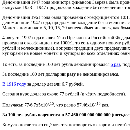
Деноминация 1947 года министра финансов Зверева была прове
выпусков 1923—1947 продолжали хождение без изменения стои
Деноминация 1961 года была проведена с коэффициентом 10:1, 
деноминации 1947 года, продолжали хождение без изменения стои
Монеты номиналом 5, 10, 15, 20 копеек обменивались, как бум
4 августа 1997 года вышел Указ Президента Российской Феде
проведена с коэффициентом 1000:1, то есть одному новому рубл
рублей и коллекционные), вопреки традиции двух предыдущих
купюрами на новые монеты и купюры во всех отделениях банков
То есть, за последние 100 лет рубль деноминировался
6 раз
, по
За последние 100 лет доллар
ни разу
не деноминировался.
В 1916 году
за доллар давали 6,7 рублей.
Сегодня курс доллара около 77 рублей (к чёрту подробности).
15
15
Получаем: 77/6,7х5х10^
, что равно 57,46х10^
раз.
За 100 лет рубль подешевел в 57 460 000 000 000 000 (пят
Кому-то после этого ещё хочется поговорить о скором и неизб