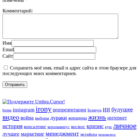
помечены
*
Комментарий:
Имя
Email
Сайт
Сохранить моё имя, email и адрес сайта в этом браузере для
последующих моих комментариев.
irony
будущее
instagram
ИИ
proпрезентации
hema
Беларусь
видео
жизнь
война
дураки
интернет
женщины
выборы
личное
история
кризис
консалтинг
космос
коронавирус
курс
менеджмент
лучшее
маркетинг
метафора
моноколесо