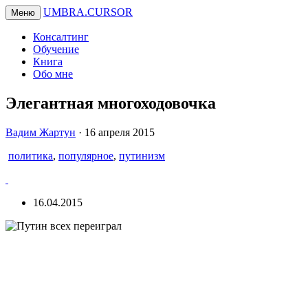
UMBRA.CURSOR
Меню
Консалтинг
Обучение
Книга
Обо мне
Элегантная многоходовочка
Вадим
Вадим Жартун
·
16 апреля 2015
Жартун
политика
,
популярное
,
путинизм
16.04.2015