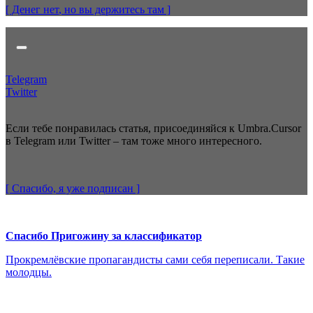
[ Денег нет
, но вы держитесь там
]
Telegram
Twitter
Если тебе понравилась статья, присоединяйся к Umbra.Cursor
в Telegram или Twitter – там тоже много интересного.
[ Спасибо, я уже
подписан
]
Спасибо Пригожину за классификатор
Прокремлёвские пропагандисты сами себя переписали. Такие
молодцы.