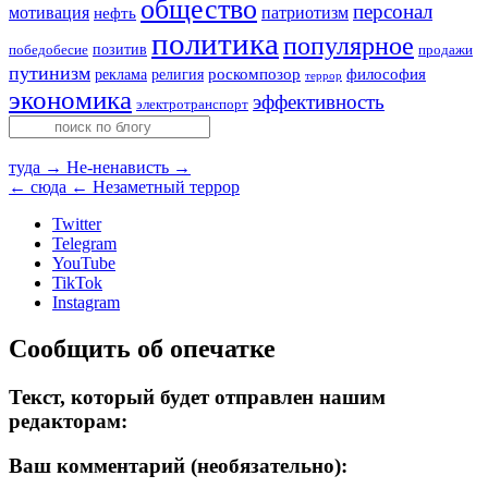
общество
персонал
мотивация
патриотизм
нефть
политика
популярное
позитив
победобесие
продажи
путинизм
религия
роскомпозор
философия
реклама
террор
экономика
эффективность
электротранспорт
туда →
Не-ненависть →
← сюда
← Незаметный террор
Twitter
Telegram
YouTube
TikTok
Instagram
Сообщить об опечатке
Текст, который будет отправлен нашим
редакторам:
Ваш комментарий (необязательно):