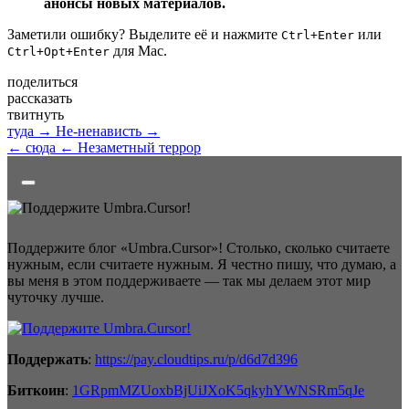
анонсы новых материалов.
Заметили ошибку? Выделите её и нажмите
или
Ctrl+Enter
для Mac.
Ctrl+Opt+Enter
поделиться
рассказать
твитнуть
туда →
Не-ненависть →
← сюда
← Незаметный террор
Поддержите блог «Umbra.Cursor»! Столько, сколько считаете
нужным, если считаете нужным. Я честно пишу, что думаю, а
вы меня в этом поддерживаете — так мы делаем этот мир
чуточку лучше.
Поддержать
:
https://pay.cloudtips.ru/p/d6d7d396
Биткоин
:
1GRpmMZUoxbBjUiJXoK5qkyhYWNSRm5qJe