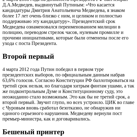
Д.А.Медведев, выдвинутый Путиным: «Что касается
кандидатуры Дмитрия Анатольевича Медведева, я знаком
более 17 лет очень близко с ним, и целиком и полностью
поддерживаю эту кандидатуру». Президентский срок
Медведева ознаменовался переименованием милиции в
полицию, переводом стрелок часов, нулевым промилле и
прочими инициативами, которые были отменены после его
ухода с поста Президента.
Второй первый
4 марта 2012 года Путин победил в первом туре
президентских выборов, по официальным данным набрав
63,6% голосов. Согласно Конституции РФ баллотироваться на
третий срок нельзя, но благодаря хитрым финтам ушами, а так
же подконтрольным Думе и Конституционному суду, это
неожиданно стало возможным. Это как бы не третий срок, а
второй первый. Звучит глупо, но всех устроило. ЦИК во главе
с Чуровым вновь сработал безотказно, не обнаружив ни
единого серьезного нарушения. Медведеву вернули пост
премьер-министра, как и договаривались.
Бешеный принтер