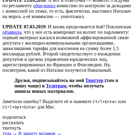
UPDATE 13.09.2018
: А вот и ответочка — Комитет Госдумы
по регламенту
объединил
комиссию по контролю за доходами
с комиссией по этике, то есть, фактически, выставил Наталью
на мороз, а её коммисию — уничтожил.
UPDATE 07.03.2019
: И вновь продолжается бой! Поклонская
объявила
, что у нее есть компромат на коллег по парламенту:
первый материал касался возможной аффилированной связи
депутата с жилищно-коммунальными организациями,
завысившими тарифы для населения на сумму более 1,5
миллиарда рублей. Второй свидетельствует о вхождении
депутатов в органы управления юридических лиц,
зарегистрированных во Франции и Финляндии. Ну,
посмотрим, какой из Натальи получится Навальный.
Друзья, подписывайтесь на мой
Твиттер
(там я
пишу чаще) и
Телеграм
, чтобы получать
анонсы новых материалов.
Заметили ошибку? Выделите её и нажмите
или
Ctrl+Enter
для Mac.
Ctrl+Opt+Enter
поделиться
рассказать
твитнуть
туда →
В защиту мудаков →