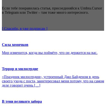
Если тебе понравилась статья, присоединяйся к Umbra.Cursor
в Telegram или Twitter – там тоже много интересного.
[ Спасибо, я уже
подписан
]
Сила хомячков
Мир изменится, когда вы поймёте, что он держится на вас.
Террор и милосердие
«Праздник милосердия», устроенный Джо Байденом в день
своего ухода с поста, заинтересовал меня потому, что на самом
деле говорит очень […]
В тени великого забора