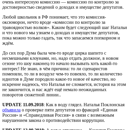
очень интересную комиссию — комиссию по контролю за
достоверностью сведений о доходах и имуществе депутатов.
Любой школьник в РФ понимает, что это комиссия-
оксюморон, нечто вроде «комиссии по контролю за
травоядностью волков». Каким будет следующий шаг Натальи
и что нового мы узнаем о доходах и имуществе депутатов,
пока можно только гадать, так что запасаемся попкорном и
ждём.
До сих пор Дума была чем-то вроде цирка шапито с
несмешными клоунами, но, надо отдать должное, в новом
сезоне это шоу наконец-то начало вызывать хоть какой-то
интерес! Не знаю, в чём причина: то ли сценаристов
поменяли, то ли в воздухе чем-то повеяло, то ли количество
идиотов в Думе породило какое-то новое её качество, но
искренне надеюсь, что Наталья не сломается, история на этом
не закончится, и нас ждёт ещё немало неожиданных
поворотов сюжетной линии..
UPDATE 11.09.2018
: Как в воду глядел. Наталья Поклонская
объявила
о проверке пяти депутатов из фракций «Единая
Россия» и «Справедливая Россия» в связи с возможным
нарушением закона о противодействии коррупции.