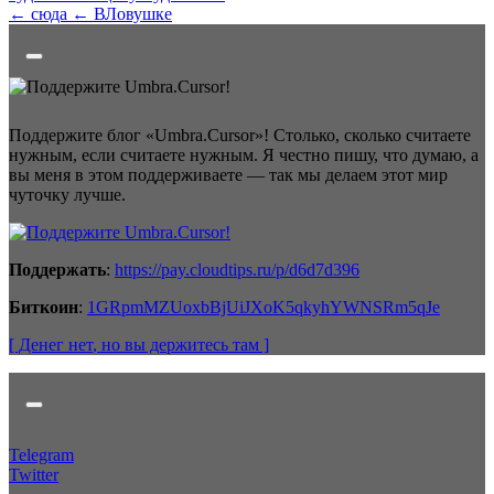
← сюда
← ВЛовушке
Поддержите блог «Umbra.Cursor»! Столько, сколько считаете
нужным, если считаете нужным. Я честно пишу, что думаю, а
вы меня в этом поддерживаете — так мы делаем этот мир
чуточку лучше.
Поддержать
:
https://pay.cloudtips.ru/p/d6d7d396
Биткоин
:
1GRpmMZUoxbBjUiJXoK5qkyhYWNSRm5qJe
[ Денег нет
, но вы держитесь там
]
Telegram
Twitter