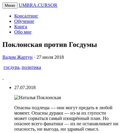
UMBRA.CURSOR
Меню
Консалтинг
Обучение
Книга
Обо мне
Поклонская против Госдумы
Вадим
Вадим Жартун
·
27 июля 2018
Жартун
госдура
,
политика
27.07.2018
Опасны подлецы — они могут предать в любой
момент. Опасны дураки — из-за их глупости
может сорваться самый изощрённый план. Но
опаснее всего фанатики — их не останавливает ни
опасность, ни выгода, ни здравый смысл.