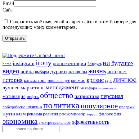
Email
Сайт
Сохранить моё имя, email и адрес сайта в этом браузере для
последующих моих комментариев.
irony
будущее
instagram
ИИ
proпрезентации
hema
Беларусь
видео
жизнь
война
дураки
интернет
женщины
выборы
личное
история
кризис
консалтинг
космос
коронавирус
курс
менеджмент
лучшее
маркетинг
метафора
моноколесо
общество
персонал
мотивация
патриотизм
нефть
политика
популярное
позитив
победобесие
продажи
путинизм
религия
роскомпозор
философия
реклама
террор
экономика
эффективность
электротранспорт