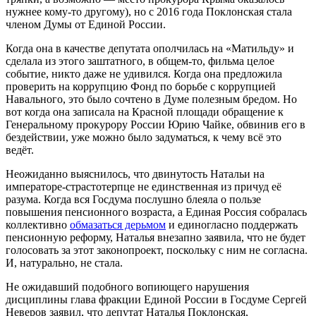
нужнее кому-то другому), но с 2016 года Поклонская стала
членом Думы от Единой России.
Когда она в качестве депутата ополчилась на «Матильду» и
сделала из этого заштатного, в общем-то, фильма целое
событие, никто даже не удивился. Когда она предложила
проверить на коррупцию Фонд по борьбе с коррупцией
Навального, это было сочтено в Думе полезным бредом. Но
вот когда она записала на Красной площади обращение к
Генеральному прокурору России Юрию Чайке, обвинив его в
бездействии, уже можно было задуматься, к чему всё это
ведёт.
Неожиданно выяснилось, что двинутость Натальи на
императоре-страстотерпце не единственная из причуд её
разума. Когда вся Госдума послушно блеяла о пользе
повышения пенсионного возраста, а Единая Россия собралась
коллективно
обмазаться дерьмом
и единогласно поддержать
пенсионную реформу, Наталья внезапно заявила, что не будет
голосовать за этот законопроект, поскольку с ним не согласна.
И, натурально, не стала.
Не ожидавший подобного вопиющего нарушения
дисциплины глава фракции Единой России в Госдуме Сергей
Неверов заявил, что депутат Наталья Поклонская,