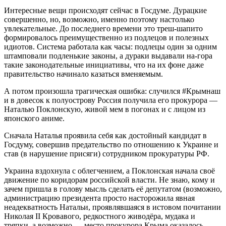
Интересные вещи происходят сейчас в Госдуме. Дурацкие
совершенно, но, возможно, именно поэтому настолько
увлекательные. До последнего времени это треш-шапито
формировалось преимущественно из подлецов и полезных
идиотов. Система работала как часы: подлецы один за одним
штамповали подленькие законы, а дураки выдавали на-гора
такие законодательные инициативы, что на их фоне даже
правительство начинало казаться вменяемым.
А потом произошла трагическая ошибка: случился #Крымнаш
и в довесок к полуострову Россия получила его прокурора —
Наталью Поклонскую, живой мем в погонах и с лицом из
японского аниме.
Сначала Наталья проявила себя как достойный кандидат в
Госдуму, совершив предательство по отношению к Украине и
став (в нарушение присяги) сотрудником прокуратуры РФ.
Украина вздохнула с облегчением, а Поклонская начала своё
движение по коридорам российской власти. Не знаю, кому и
зачем пришла в голову мысль сделать её депутатом (возможно,
администрацию президента просто насторожила явная
неадекватность Натальи, проявлявшаяся в истовом почитании
Николая II Кровавого, редкостного живодёра, мудака и
тряпки, а возможно — место прокурора Крыма оказалось