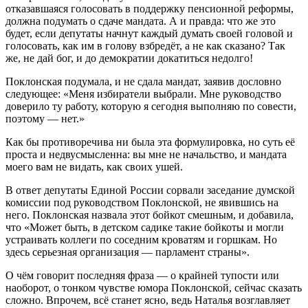
отказавшаяся голосовать в поддержку пенсионной реформы,
должна подумать о сдаче мандата. А и правда: что же это
будет, если депутаты начнут каждый думать своей головой и
голосовать, как им в голову взбредёт, а не как сказано? Так
же, не дай бог, и до демократии докатиться недолго!
Поклонская подумала, и не сдала мандат, заявив дословно
следующее: «Меня избиратели выбрали. Мне руководство
доверило ту работу, которую я сегодня выполняю по совести,
поэтому — нет.»
Как бы противоречива ни была эта формулировка, но суть её
проста и недвусмысленна: вы мне не начальство, и мандата
моего вам не видать, как своих ушей.
В ответ депутаты Единой России сорвали заседание думской
комиссии под руководством Поклонской, не явившись на
него. Поклонская назвала этот бойкот смешным, и добавила,
что «Может быть, в детском садике такие бойкоты и могли
устраивать коллеги по соседним кроватям и горшкам. Но
здесь серьезная организация — парламент страны».
О чём говорит последняя фраза — о крайней тупости или
наоборот, о тонком чувстве юмора Поклонской, сейчас сказать
сложно. Впрочем, всё станет ясно, ведь Наталья возглавляет