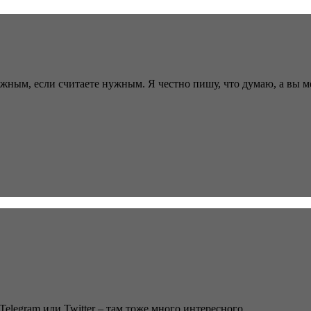
ужным, если считаете нужным. Я честно пишу, что думаю, а вы 
Telegram или Twitter – там тоже много интересного.