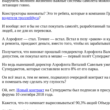
Вырубить молнией жизненно важные системы самолёта можно т
летающее говно.
Конструкторы виноваты? Это те ребята, которые в компании 
водителя троллейбуса
?
И вообще: вот я бы не стал покупать самолёт, разработанный 
людей, а не для их перевозки.
А Аэрофлот — стал. Точнее — встал. Встал в позу «раком» и к
и ремонта, проедают деньги, вместо того, чтобы их зарабатыват
Получается, что виноват прошлый гендиректор Аэрофлота Вале
допустим, он покупал кота в мешке — первый полёт Суперджета
Но ведь нынешний директор Аэрофлота Виталий Савельев уже и
Суперджетов, которые составляли всего 8% от его парка.
Он всё знал и, тем не менее, подмахнул очередной контракт на
и помешать ему сделать эту глупость?
Ой, нет.
Новый контракт
на Суперджеты был подписан в прису
форума 10 сентября 2018 года.
Кажется, что-то начинает вырисовываться! 90,3% акций Объед