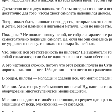
орут, надо двигаться к выходу, а из всех щелей валит густой г
Достаточно всего двух вдохов, чтобы ты потерял сознание и о
достаточно для того, чтобы хвост самолёта наполнился дымом, т
Тогда, может быть, виноваты стюардессы, которые как-то пло
и детей, рёвом пламени и лязганьем металла. Они не виноваты, 
Пожарные? Не полили полосу пеной, не собрали заранее все ра
самостоятельно покинули самолёт. Да, если бы они оказались р
не ударился о полосу, то никакого пожара бы не было.
Что, значит, вся ответственность на пилотах? Не выработали т
тобой согласился, если бы не одно «но»: они сажали обесточ
А это чертовски сложно, потому что этот режим полёта на Супе
дорого, а заказов — нет. 186 единиц — это ничто по сравнени
В общем, пилоты — молодцы и сделали всё, что могли: спасли
Молнии. Ага, теперь у тебя молния виновата? Ну, напиши тогда
оборудованы многоступенчатой молниезащитой.
Молнии попадают в самолёты постоянно, в среднем один раз на
защищены от искр, электроника — от разрядов.