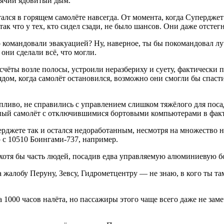
орячий ядовитый дым.
стался в горящем самолёте навсегда. От момента, когда Супердж
ак что у тех, кто сидел сзади, не было шансов. Они даже отстегн
хо командовали эвакуацией? Ну, наверное, ты бы покомандовал
они сделали всё, что могли.
счёты возле полосы, устроили неразбериху и суету, фактически п
ядом, когда самолёт остановился, возможно они смогли бы спаст
опливо, не справились с управлением слишком тяжёлого для поса
енный самолёт с отключившимися бортовыми компьютерами в факт
рджете так и остался недоработанным, несмотря на множество на
ю с 10510 Боингами-737, например.
 хотя бы часть людей, посадив едва управляемую алюминиевую 
 жалобу Перуну, Зевсу, Гидрометцентру — не знаю, в кого ты та
 1000 часов налёта, но пассажиры этого чаще всего даже не за