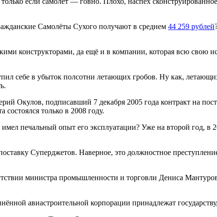
олько если самолёт — говно. Плохо, наспех сконструированно
Гражданские Самолёты Сухого получают в среднем
44 259 рублей
такими конструкторами, да ещё и в компании, которая всю свою 
упил себе в убыток полсотни летающих гробов. Ну как, летающи
ь.
рий Окулов, подписавший 7 декабря 2005 года контракт на пост
 состоялся только в 2008 году.
мел печальный опыт его эксплуатации? Уже на второй год, в 2
 поставку Суперджетов. Наверное, это должностное преступление
тствии министра промышленности и торговли Дениса Мантурова,
инённой авиастроительной корпорации принадлежат государству