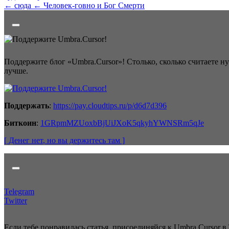
← сюда
← Человек-говно и Бог Смерти
Поддержите блог «Umbra.Cursor»! Столько, сколько считаете н
лучше.
Поддержать
:
https://pay.cloudtips.ru/p/d6d7d396
Биткоин
:
1GRpmMZUoxbBjUiJXoK5qkyhYWNSRm5qJe
[ Денег нет
, но вы держитесь там
]
Telegram
Twitter
Если тебе понравилась статья, присоединяйся к Umbra.Cursor в 