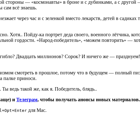
дной стороны — «космонавты» в броне и с дубинками, а с друго
 сам всё знаешь.
зжает через час и с зеленкой вместо лекарств, детей в садиках 
 ясно. Хотя.. Пойду-ка портрет деда своего, военного лётчика, 
альной гордости. «Народ-победитель», «можем повторить» — хоть
гибло? Двадцать миллионов? Сорок? И ничего же — празднуем! А
имизмом смотреть в прошлое, потому что в будущем — полный пи
а палке приноси.
 Ты ведь такой же, как я. Победитель, блядь..
чаще) и
Телеграм
, чтобы получать анонсы новых материалов.
для Mac.
l+Opt+Enter