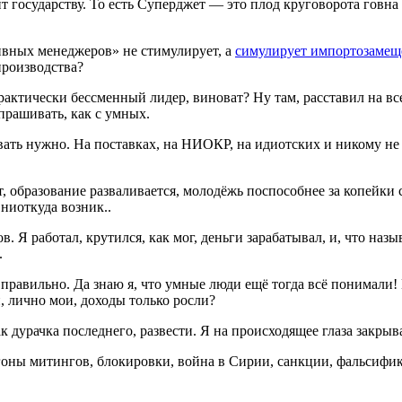
 государству. То есть Суперджет — это плод круговорота говна 
тивных менеджеров» не стимулирует, а
симулирует импортозамещ
производства?
тически бессменный лидер, виноват? Ну там, расставил на все
прашивать, как с умных.
вать нужно. На поставках, на НИОКР, на идиотских и никому не
, образование разваливается, молодёжь поспособнее за копейки с
 ниоткуда возник..
. Я работал, крутился, как мог, деньги зарабатывал, и, что назы
.
ё правильно. Да знаю я, что умные люди ещё тогда всё понимали
, лично мои, доходы только росли?
к дурачка последнего, развести. Я на происходящее глаза закрыва
азгоны митингов, блокировки, война в Сирии, санкции, фальсифи