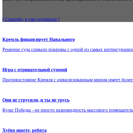
[ Спасибо, я уже
подписан
]
Кремль финансирует Навального
Решение суда сорвало покровы с одной из самых интригующих
Игра с отрицательной суммой
Противостояние Кремля с цивилизованным миром имеет более 
Они не струсили, и ты не трусь
Культ Победы - не просто разновидность массового помешатель
Хуёво ищете, ребята