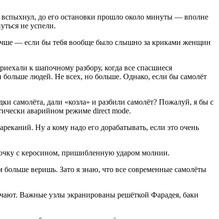
ет вспыхнул, до его остановки прошло около минуты — вполне
уться не успели.
 лучше — если бы тебя вообще было слышно за криками женщин
риехали к шапочному разбору, когда все спасшиеся
и больше людей. Не всех, но больше. Однако, если бы самолёт
дки самолёта, дали «козла» и разбили самолёт? Пожалуй, я бы с
ически аварийном режиме direct mode.
реканий. Ну а кому надо его дорабатывать, если это очень
бочку с керосином, пришибленную ударом молнии.
м больше веришь. Зато я знаю, что все современные самолёты
мечают. Важные узлы экранированы решёткой Фарадея, баки