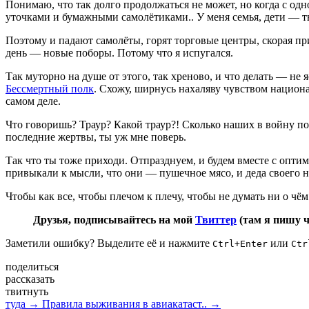
Понимаю, что так долго продолжаться не может, но когда с о
уточками и бумажными самолётиками.. У меня семья, дети — ты
Поэтому и падают самолёты, горят торговые центры, скорая прие
день — новые поборы. Потому что я испугался.
Так муторно на душе от этого, так хреново, и что делать — не
Бессмертный полк
. Схожу, ширнусь нахаляву чувством национ
самом деле.
Что говоришь? Траур? Какой траур?! Сколько наших в войну по
последние жертвы, ты уж мне поверь.
Так что ты тоже приходи. Отпразднуем, и будем вместе с опт
привыкали к мысли, что они — пушечное мясо, и деда своего н
Чтобы как все, чтобы плечом к плечу, чтобы не думать ни о чём.
Друзья, подписывайтесь на мой
Твиттер
(там я пишу 
Заметили ошибку? Выделите её и нажмите
или
Ctrl+Enter
Ctr
поделиться
рассказать
твитнуть
туда →
Правила выживания в авиакатаст.. →