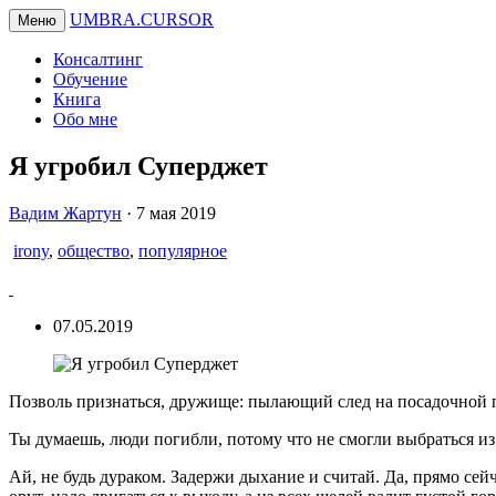
UMBRA.CURSOR
Меню
Консалтинг
Обучение
Книга
Обо мне
Я угробил Суперджет
Вадим
Вадим Жартун
·
7 мая 2019
Жартун
irony
,
общество
,
популярное
07.05.2019
Позволь признаться, дружище: пылающий след на посадочной п
Ты думаешь, люди погибли, потому что не смогли выбраться из
Ай, не будь дураком. Задержи дыхание и считай. Да, прямо сейча