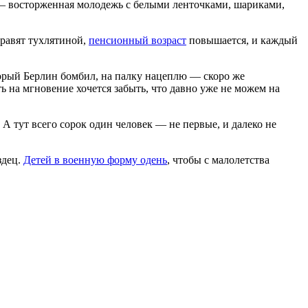
й — восторженная молодежь с белыми ленточками, шариками,
травят тухлятиной,
пенсионный возраст
повышается, и каждый
который Берлин бомбил, на палку нацеплю — скоро же
 на мгновение хочется забыть, что давно уже не можем на
 тут всего сорок один человек — не первые, и далеко не
здец.
Детей в военную форму одень
, чтобы с малолетства