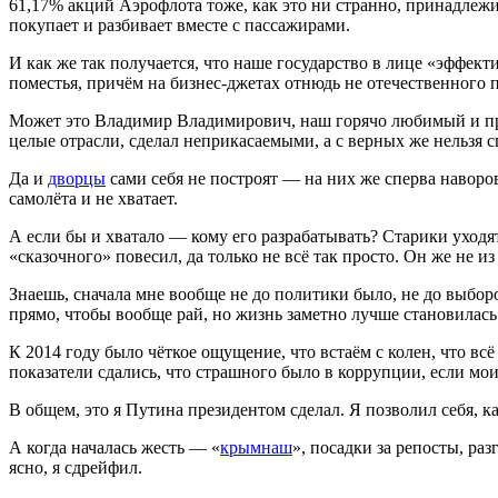
61,17% акций Аэрофлота тоже, как это ни странно, принадлежит
покупает и разбивает вместе с пассажирами.
И как же так получается, что наше государство в лице «эффек
поместья, причём на бизнес-джетах отнюдь не отечественного 
Может это Владимир Владимирович, наш горячо любимый и прак
целые отрасли, сделал неприкасаемыми, а с верных же нельзя с
Да и
дворцы
сами себя не построят — на них же сперва наворо
самолёта и не хватает.
А если бы и хватало — кому его разрабатывать? Старики уходят
«сказочного» повесил, да только не всё так просто. Он же не из
Знаешь, сначала мне вообще не до политики было, не до выборов
прямо, чтобы вообще рай, но жизнь заметно лучше становилась
К 2014 году было чёткое ощущение, что встаём с колен, что вс
показатели сдались, что страшного было в коррупции, если мои
В общем, это я Путина президентом сделал. Я позволил себя, ка
А когда началась жесть — «
крымнаш
», посадки за репосты, р
ясно, я сдрейфил.