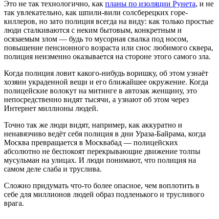
Это не так технологично, как
планы по изоляции Рунета
, и не
так увлекательно, как шпили-вили солсберецких горе-
киллеров, но зато полиция всегда на виду: как только простые
люди сталкиваются с неким бытовым, конкретным и
осязаемым злом — будь то мусорная свалка под носом,
повышение пенсионного возраста или снос любимого сквера,
полиция неизменно оказывается на стороне этого самого зла.
Когда полиция ловит какого-нибудь воришку, об этом узнаёт
хозяин украденной вещи и его ближайшее окружение. Когда
полицейские волокут на митинге в автозак женщину, это
непосредственно видят тысячи, а узнают об этом через
Интернет миллионы людей.
Точно так же люди видят, например, как аккуратно и
ненавязчиво ведёт себя полиция в дни Ураза-Байрама, когда
Москва превращается в Москвабад — полицейских
абсолютно не беспокоят перекрывающие движение толпы
мусульман на улицах. И люди понимают, что полиция на
самом деле слаба и труслива.
Сложно придумать что-то более опасное, чем воплотить в
себе для миллионов людей образ подленького и трусливого
врага.