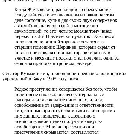
Когда Жичковский, расплодив в своем участке
всюду тайную торговлю вином и нажив на этом
деле состояние, купил для своих двух содержанок
автомобиль, пару лошадей и мотоциклет
двухместный, то его, четыре месяца тому назад,
перевели в 3-й Пресненский участок.. Хозяином
положения по винной торговле остался его
старший помощник Шершнев, который скрыл от
нового пристава все тайные торговли вином в
участке и месячные подачки стал получать один за
себя и за пристава в тройном размере.
Сенатор Кузьминский, проводивший ревизию полицейских
учреждений в Баку в 1905 году, писал:
Редкое преступление совершается без того, чтобы
полиция не извлекла из него материальные
выгоды или за сокрытие виновных, или за
освобождение от задержания и ответственности
лиц, которые при отсутствии каких-либо против
них данных, привлечены к дознанию с
исключительной целью получить выкуп за
освобождение. Многие преступники и
преступления скрываются: составляются