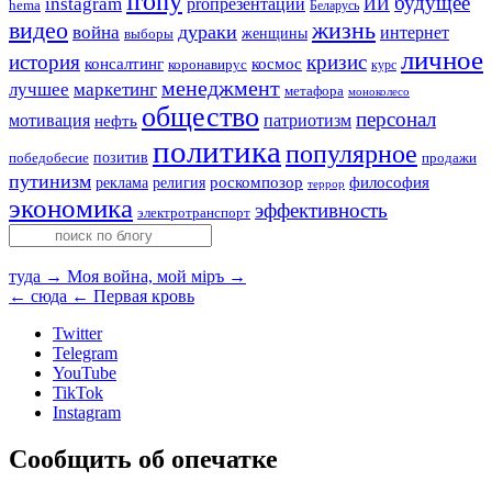
irony
будущее
instagram
ИИ
proпрезентации
hema
Беларусь
видео
жизнь
война
дураки
интернет
женщины
выборы
личное
история
кризис
консалтинг
космос
коронавирус
курс
менеджмент
лучшее
маркетинг
метафора
моноколесо
общество
персонал
мотивация
патриотизм
нефть
политика
популярное
позитив
победобесие
продажи
путинизм
религия
роскомпозор
философия
реклама
террор
экономика
эффективность
электротранспорт
туда →
Моя война, мой мiръ →
← сюда
← Первая кровь
Twitter
Telegram
YouTube
TikTok
Instagram
Сообщить об опечатке