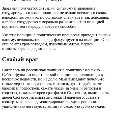
Забавная получается ситуация: сильному и здоровому
государству с сильной полицией не нужно воевать со своим
народом, потому что, по большому счёту, все и так довольны,
а слабое государство с морально разложившейся полицией
противостоять народу и вовсе не способно.
Участие полиции в политических процессах приводит лишь к
одному: недовольство народа фокусируется на полиции. Она
становится громоотводом, пушечным мясом, первой
мишенью для народного гнева.
Слабый враг
Вляпалась ли российская полиция в политику? Конечно.
Сейчас функции политической полиции выполняют сразу
несколько ведомств, но на долю МВД выпадают почему-то
самые мерзенькие: разгонять митинги, лупить дубинками
бабулек и подростков, сажать людей за мемы и репосты в
соцсетях, искать авторов граффити о Сказочном, выпиливать
двери блогеров, изымать листовки Навального, срывать
концерты рэперов, демонстрировать в суде героически
ушибленную ногтевую пластину и сколотую зубную эмаль.