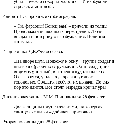
убил, – весело говорил мальчик. – И наобум не
стрелял, а метился!..
Или вот П. Сорокин, автобиография:
– Эй, фараоны! Конец вам! – кричали из толпы.
Продолжали вспыхивать перестрелки. Люди
впадали в истерику от возбуждения. Полиция
отступала.
Из дневника Д.В.Философова:
..На дворе шум. Подхожу к окну – группа солдат и
штатских (рабочих) с ружьями. Один солдат, по-
видимому, пьяный, выстрелил куда-то наверх.
Оказывается, у нас во дворе живут двое
городовых. Солдаты требуют их выдачи. До сих
пор это длится. Все стоят. Изредка кричат ура!
Дневниковая запись М.М. Пришвина за 28 февраля:
Две женщины идут с кочергами, на кочергах
свинцовые шары – добивать приставов.
Вторая половина дня 28 февраля: