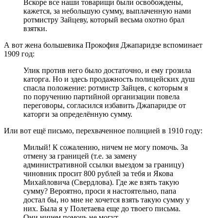
Вскоре все наши товарищи были освобождены,
кажется, за небольшую сумму, выплаченную нами
ротмистру Зайцеву, который весьма охотно брал
взятки.
А вот жена большевика Прокофия Джапаридзе вспоминает
1909 год:
Улик против него было достаточно, и ему грозила
каторга. Но и здесь продажность полицейских душ
спасла положение: ротмистр Зайцев, с которым я
по поручению партийной организации повела
переговоры, согласился избавить Джапаридзе от
каторги за определённую сумму.
Или вот ещё письмо, перехваченное полицией в 1910 году:
Милый! К сожалению, ничем не могу помочь. За
отмену за границей (т.е. за замену
административной ссылки выездом за границу)
чиновник просит 800 рублей за тебя и Якова
Михайловича (Свердлова). Где же взять такую
сумму? Вероятно, проси я настоятельно, папа
достал бы, но мне не хочется взять такую сумму у
них. Была я у Полетаева еще до твоего письма.
Они ничем помочь не могут.