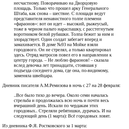
несчастному. Поворачиваю на Дворцовую
площадь. Только что прошел арку Генерального
Штаба, как снова – шествие. С площади ведут
представителя ненавистного толпе племени
«фараонов»: вот он идет – высокий, рыжеусый,
тоже в черном пальто нараспашку, с расстегнутым
воротником белой рубашки. Толпа бежит за ним и
злорадствует. Один солдат забегает вперед и
замахивается. В доме №93 на Мойке взяли
городового. Он не стрелял, а только квартировал
здесь. Отряд матросов повел его в направлении к
центру города. – Не люблю фараонов! – сказала
вслед девочка лет тринадцати, стоявшая у
подъезда соседнего дома, где она, по-видимому,
заменяла швейцара.
Дневник писателя А.М.Ремизова в ночь с 27 на 28 февраля:
..Все было тихо до вечера. Около семи началась
стрельба и продолжалась всю ночь и почти весь
вчерашний день. Искали по чердакам этих
городовых.. Стреляли ребятишки, дурачась. И на
следующий день (1 марта): Всё городовых ловят.
Из дневника Ф.Я. Ростковского за 1 марта: