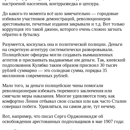
настроений населения, контрразведка и цензура.
До какого-то момента всё шло замечательно — городовые
избивали участников демонстраций, революционеров
арестовывали, печатные издания закрывали и т.д. Вот только
коррупция это такой джинн, которого очень сложно загнать
обратно в бутылку.
Разумеется, коснулась она и политической полиции. Деньги
на секретную агентуру систематически разворовывали.
Полицейские офицеры могли создавать вымышленных
агентов и присваивать выдаваемые им деньги. Так, киевский
подполковник Кулябко таким образом присвоил 30 тысяч
рублей суммарно — это солидная сумма, порядка 35
миллионов современных рублей.
Мало того, за деньги полицейские чины помогали
революционерам избежать тюремного заключения или
смягчали меры наказания. Многие удивляются тому, как
комфортно Ленин отбывал свои ссылки или как часто Сталин
совершал побеги. Удивляться, на самом деле, тут нечему.
Вот, например, что писал Серго Орджоникидзе об
освобождении арестованных подпольщиков в мае 1907 года: