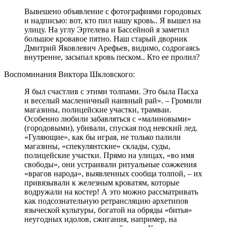
Вывешено объявление с фотографиями городовых
и надписью: вот, кто пил нашу кровь.. Я вышел на
улицу. На углу Эртелева и Бассейной я заметил
большое кровавое пятно. Наш старый дворник
Дмитрий Яковлевич Арефьев, видимо, содрогаясь
внутренне, засыпал кровь песком.. Кто ее пролил?
Воспоминания Виктора Шкловского:
Я был счастлив с этими толпами. Это была Пасха
и веселый масленичный наивный рай». – Громили
магазины, полицейские участки, трамваи.
Особенно любили забавляться с «малиновыми»
(городовыми), убивали, спуская под невский лед.
«Гуляющие», как бы играя, не только палили
магазины, «спекулянтские» склады, суды,
полицейские участки. Прямо на улицах, «во имя
свободы», они устраивали ритуальные сожжения
«врагов народа», выявленных сообща толпой, – их
привязывали к железным кроватям, которые
водружали на костер! А это можно рассматривать
как подсознательную ретрансляцию архетипов
языческой культуры, богатой на обряды «битья»
неугодных идолов, сжигания, например, на