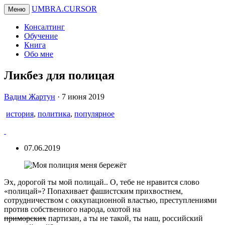
UMBRA.CURSOR
Меню
Консалтинг
Обучение
Книга
Обо мне
Ликбез для полицая
Вадим
Вадим Жартун
·
7 июня 2019
Жартун
история
,
политика
,
популярное
07.06.2019
Эх, дорогой ты мой полицай.. О, тебе не нравится слово
«полицай»? Попахивает фашистским прихвостнем,
сотрудничеством с оккупационной властью, преступлениями
против собственного народа, охотой на
приморских
партизан, а ты не такой, ты наш, российский