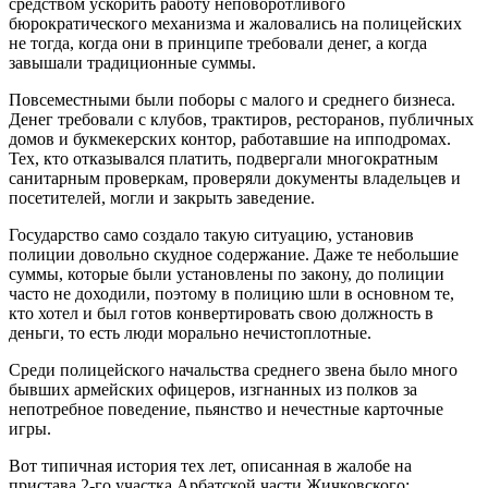
средством ускорить работу неповоротливого
бюрократического механизма и жаловались на полицейских
не тогда, когда они в принципе требовали денег, а когда
завышали традиционные суммы.
Повсеместными были поборы с малого и среднего бизнеса.
Денег требовали с клубов, трактиров, ресторанов, публичных
домов и букмекерских контор, работавшие на ипподромах.
Тех, кто отказывался платить, подвергали многократным
санитарным проверкам, проверяли документы владельцев и
посетителей, могли и закрыть заведение.
Государство само создало такую ситуацию, установив
полиции довольно скудное содержание. Даже те небольшие
суммы, которые были установлены по закону, до полиции
часто не доходили, поэтому в полицию шли в основном те,
кто хотел и был готов конвертировать свою должность в
деньги, то есть люди морально нечистоплотные.
Среди полицейского начальства среднего звена было много
бывших армейских офицеров, изгнанных из полков за
непотребное поведение, пьянство и нечестные карточные
игры.
Вот типичная история тех лет, описанная в жалобе на
пристава 2-го участка Арбатской части Жичковского: