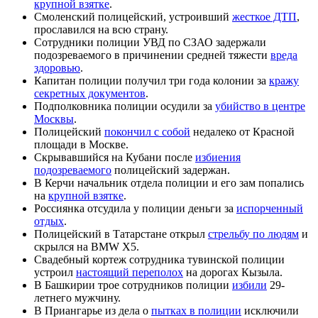
крупной взятке
.
Смоленский полицейский, устроивший
жесткое ДТП
,
прославился на всю страну.
Сотрудники полиции УВД по СЗАО задержали
подозреваемого в причинении средней тяжести
вреда
здоровью
.
Капитан полиции получил три года колонии за
кражу
секретных документов
.
Подполковника полиции осудили за
убийство в центре
Москвы
.
Полицейский
покончил с собой
недалеко от Красной
площади в Москве.
Скрывавшийся на Кубани после
избиения
подозреваемого
полицейский задержан.
В Керчи начальник отдела полиции и его зам попались
на
крупной взятке
.
Россиянка отсудила у полиции деньги за
испорченный
отдых
.
Полицейский в Татарстане открыл
стрельбу по людям
и
скрылся на BMW X5.
Свадебный кортеж сотрудника тувинской полиции
устроил
настоящий переполох
на дорогах Кызыла.
В Башкирии трое сотрудников полиции
избили
29-
летнего мужчину.
В Приангарье из дела о
пытках в полиции
исключили