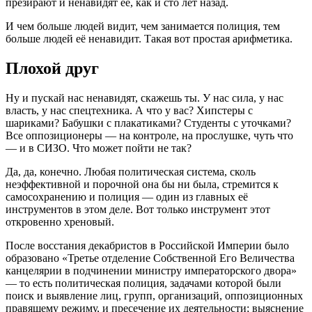
презирают и ненавидят её, как и сто лет назад.
И чем больше людей видит, чем занимается полиция, тем
больше людей её ненавидит. Такая вот простая арифметика.
Плохой друг
Ну и пускай нас ненавидят, скажешь ты. У нас сила, у нас
власть, у нас спецтехника. А что у вас? Хипстеры с
шариками? Бабушки с плакатиками? Студенты с уточками?
Все оппозиционеры — на контроле, на прослушке, чуть что
— и в СИЗО. Что может пойти не так?
Да, да, конечно. Любая политическая система, сколь
неэффективной и порочной она бы ни была, стремится к
самосохранению и полиция — один из главных её
инструментов в этом деле. Вот только инструмент этот
откровенно хреновый.
После восстания декабристов в Российской Империи было
образовано «Третье отделение Собственной Его Величества
канцелярии в подчинении министру императорского двора»
— то есть политическая полиция, задачами которой были
поиск и выявление лиц, групп, организаций, оппозиционных
правящему режиму, и пресечение их деятельности; выяснение