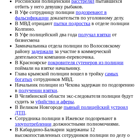
Российский полицейский
расстрелял
пытавшихся
отбить у него девушку рыбаков.
В Уфе сотрудницу полиции
подозревают в
фальсификации
доказательств по уголовному делу.
В МВД отрицают
пытки подростка
в отделе полиции
Колпино.
В Уфе полицейский два года
получал взятки
от
бизнесмена
Замначальника отдела полиции по Волосовскому
району
задержали
за участие в коммерческой
деятельности компании-перевозчика.
В Красноярске
покровителя сутенеров из полиции
поймали на взятке начальнику.
Глава крымской полиции вошел в тройку
самых
богатых
сотрудников МВД.
Начальник полиции из Чехова задержан по подозрению
в
получении взятки
.
В Челябинской области экс-следователя полиции будут
судить за
убийство и аферы
.
В Великом Новгороде
пьяный полицейский устроил
ДТП
.
Сотрудника полиции в Ижевске подозревают в
злоупотреблении
должностными полномочиями.
В Кабардино-Балкарии задержаны 12
высокопоставленных сотрудников полиции по делу о