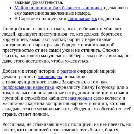
важные доказательства.
Майор полиции избил бывшего гаишника
, сделавшего
ему замечание за заклеенные номера.
В Саратове полицейский
сбил насмерть
подростка.
Полицейские плюют на закон, пьют, избивают и убивают
людей, крышуют преступников: те, кто должен бороться с
коррупцией, вымогают взятки; борцы с наркотиками
контролируют наркотрафик; борцов с организованной
преступностью от неё самой уже и не отличить. Сложно
сказать, насколько малую часть айсберга мы сейчас видим, но
даже этого достаточно, чтобы ужаснуться.
Добавим к этому истории о
разгоне
очередной мирной
демонстрации, о
миллиардах
полковника
антикоррупционного главка Захарченко, о том, как
подбрасывали наркотики
журналисту Ивану Голунову, или о
том, как высокопоставленные сотрудники полиции по пьяни
группой в служебном кабинете
насиловали
свою коллегу, и
масштабная картина восприятия народом полиции, которая
складывается из мозаики мелких, обыденных событий по всей
стране, станет полной.
Россиянам, не сталкивавшимся с полицией, на неё плевать, но
вот те, кто с полицией познакомился чуть ближе, боятся,