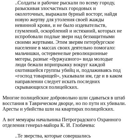
..Солдаты и рабочие рыскали по всему городу,
разыскивая злосчастных городовых и
околоточных, выражали бурный восторг, найдя
новую жертву для утоления своей жажды
невинной крови, и не было издевательств,
глумлений, оскорблений и истязаний, которых не
испробовали подлые звери над беззащитными
своими жертвами. Этим зверям петербургское
население в массах своих деятельно помогало:
мальчишки, остервенелые революционные
мегеры, разные «буржуазного» вида молодые
люди бежали вприпрыжку вокруг каждой
охотившейся группы убийц и, подлаживаясь под
«господ товарищей», указывали им, где и в каком
направлении следует искать последних
скрывающихся полицейских.
Многие полицейские добровольно шли сдаваться в штаб
восстания в Таврическом дворце, но по пути их убивали.
Аресты и убийства шли на квартирах полицейских.
А вот мемуары начальника Петроградского Охранного
отделения генерал-майора К. И. Глобачева:
..Те зверства, которые совершались