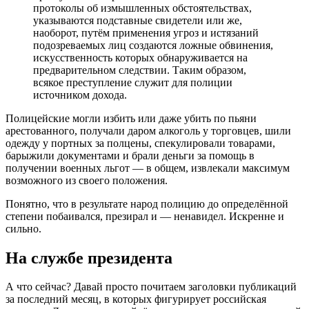
протоколы об измышленных обстоятельствах,
указываются подставные свидетели или же,
наоборот, путём применения угроз и истязаний
подозреваемых лиц создаются ложные обвинения,
искусственность которых обнаруживается на
предварительном следствии. Таким образом,
всякое преступление служит для полиции
источником дохода.
Полицейские могли избить или даже убить по пьяни
арестованного, получали даром алкоголь у торговцев, шили
одежду у портных за полцены, спекулировали товарами,
барыжили документами и брали деньги за помощь в
получении военных льгот — в общем, извлекали максимум
возможного из своего положения.
Понятно, что в результате народ полицию до определённой
степени побаивался, презирал и — ненавидел. Искренне и
сильно.
На службе президента
А что сейчас? Давай просто почитаем заголовки публикаций
за последний месяц, в которых фигурирует российская