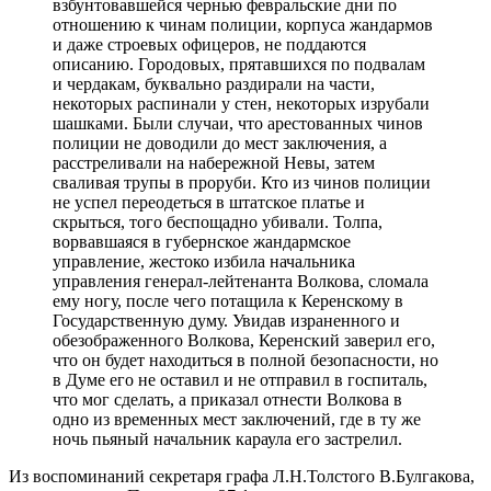
взбунтовавшейся чернью февральские дни по
отношению к чинам полиции, корпуса жандармов
и даже строевых офицеров, не поддаются
описанию. Городовых, прятавшихся по подвалам
и чердакам, буквально раздирали на части,
некоторых распинали у стен, некоторых изрубали
шашками. Были случаи, что арестованных чинов
полиции не доводили до мест заключения, а
расстреливали на набережной Невы, затем
сваливая трупы в проруби. Кто из чинов полиции
не успел переодеться в штатское платье и
скрыться, того беспощадно убивали. Толпа,
ворвавшаяся в губернское жандармское
управление, жестоко избила начальника
управления генерал-лейтенанта Волкова, сломала
ему ногу, после чего потащила к Керенскому в
Государственную думу. Увидав израненного и
обезображенного Волкова, Керенский заверил его,
что он будет находиться в полной безопасности, но
в Думе его не оставил и не отправил в госпиталь,
что мог сделать, а приказал отнести Волкова в
одно из временных мест заключений, где в ту же
ночь пьяный начальник караула его застрелил.
Из воспоминаний секретаря графа Л.Н.Толстого В.Булгакова,