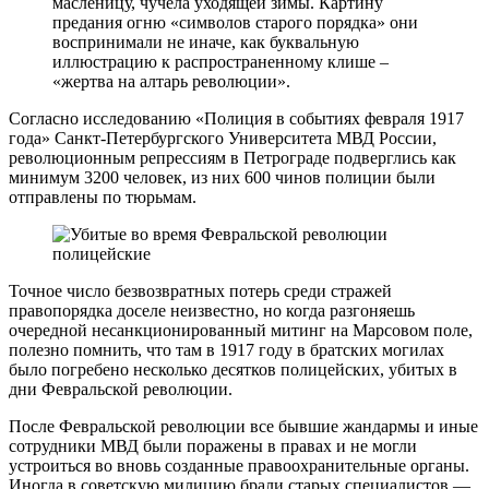
масленицу, чучела уходящей зимы. Картину
предания огню «символов старого порядка» они
воспринимали не иначе, как буквальную
иллюстрацию к распространенному клише –
«жертва на алтарь революции».
Согласно исследованию «Полиция в событиях февраля 1917
года» Санкт-Петербургского Университета МВД России,
революционным репрессиям в Петрограде подверглись как
минимум 3200 человек, из них 600 чинов полиции были
отправлены по тюрьмам.
Точное число безвозвратных потерь среди стражей
правопорядка доселе неизвестно, но когда разгоняешь
очередной несанкционированный митинг на Марсовом поле,
полезно помнить, что там в 1917 году в братских могилах
было погребено несколько десятков полицейских, убитых в
дни Февральской революции.
После Февральской революции все бывшие жандармы и иные
сотрудники МВД были поражены в правах и не могли
устроиться во вновь созданные правоохранительные органы.
Иногда в советскую милицию брали старых специалистов —