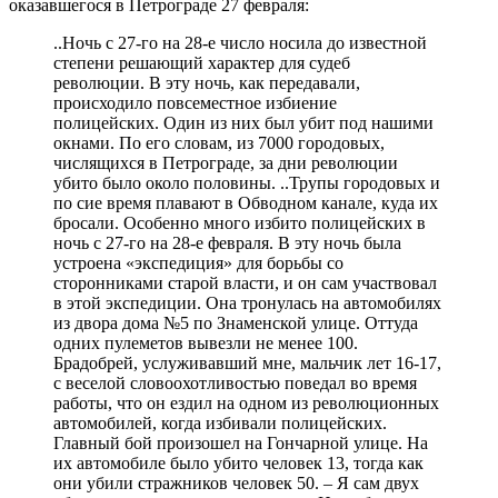
оказавшегося в Петрограде 27 февраля:
..Ночь с 27-го на 28-е число носила до известной
степени решающий характер для судеб
революции. В эту ночь, как передавали,
происходило повсеместное избиение
полицейских. Один из них был убит под нашими
окнами. По его словам, из 7000 городовых,
числящихся в Петрограде, за дни революции
убито было около половины. ..Трупы городовых и
по сие время плавают в Обводном канале, куда их
бросали. Особенно много избито полицейских в
ночь с 27-го на 28-е февраля. В эту ночь была
устроена «экспедиция» для борьбы со
сторонниками старой власти, и он сам участвовал
в этой экспедиции. Она тронулась на автомобилях
из двора дома №5 по Знаменской улице. Оттуда
одних пулеметов вывезли не менее 100.
Брадобрей, услуживавший мне, мальчик лет 16-17,
с веселой словоохотливостью поведал во время
работы, что он ездил на одном из революционных
автомобилей, когда избивали полицейских.
Главный бой произошел на Гончарной улице. На
их автомобиле было убито человек 13, тогда как
они убили стражников человек 50. – Я сам двух