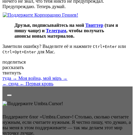
ничего не знал, что тебя никто не предупреждал.
Предупреждаю. Теперь думай.
Друзья, подписывайтесь на мой
Твиттер
(там я
пишу чаще) и
Телеграм
, чтобы получать
анонсы новых материалов.
Заметили ошибку? Выделите её и нажмите
или
Ctrl+Enter
для Mac.
Ctrl+Opt+Enter
поделиться
рассказать
твитнуть
туда →
Моя война, мой мiръ →
← сюда
← Первая кровь
Поддержите блог «Umbra.Cursor»! Столько, сколько считаете
нужным, если считаете нужным. Я честно пишу, что думаю, а
вы меня в этом поддерживаете — так мы делаем этот мир
чуточку лучше.