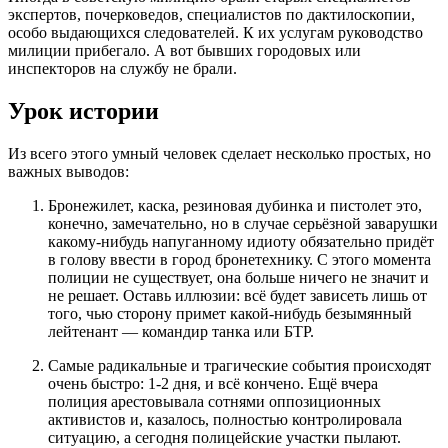
экспертов, почерковедов, специалистов по дактилоскопии,
особо выдающихся следователей. К их услугам руководство
милиции прибегало. А вот бывших городовых или
инспекторов на службу не брали.
Урок истории
Из всего этого умный человек сделает несколько простых, но
важных выводов:
Бронежилет, каска, резиновая дубинка и пистолет это,
конечно, замечательно, но в случае серьёзной заварушки
какому-нибудь напуганному идиоту обязательно придёт
в голову ввести в город бронетехнику. С этого момента
полиции не существует, она больше ничего не значит и
не решает. Оставь иллюзии: всё будет зависеть лишь от
того, чью сторону примет какой-нибудь безымянный
лейтенант — командир танка или БТР.
Самые радикальные и трагические события происходят
очень быстро: 1-2 дня, и всё кончено. Ещё вчера
полиция арестовывала сотнями оппозиционных
активистов и, казалось, полностью контролировала
ситуацию, а сегодня полицейские участки пылают.