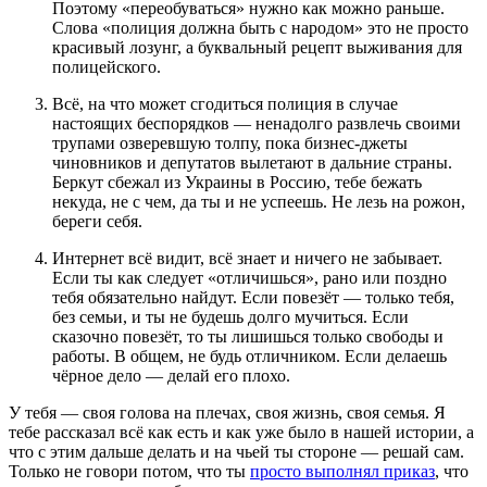
Поэтому «переобуваться» нужно как можно раньше.
Слова «полиция должна быть с народом» это не просто
красивый лозунг, а буквальный рецепт выживания для
полицейского.
Всё, на что может сгодиться полиция в случае
настоящих беспорядков — ненадолго развлечь своими
трупами озверевшую толпу, пока бизнес-джеты
чиновников и депутатов вылетают в дальние страны.
Беркут сбежал из Украины в Россию, тебе бежать
некуда, не с чем, да ты и не успеешь. Не лезь на рожон,
береги себя.
Интернет всё видит, всё знает и ничего не забывает.
Если ты как следует «отличишься», рано или поздно
тебя обязательно найдут. Если повезёт — только тебя,
без семьи, и ты не будешь долго мучиться. Если
сказочно повезёт, то ты лишишься только свободы и
работы. В общем, не будь отличником. Если делаешь
чёрное дело — делай его плохо.
У тебя — своя голова на плечах, своя жизнь, своя семья. Я
тебе рассказал всё как есть и как уже было в нашей истории, а
что с этим дальше делать и на чьей ты стороне — решай сам.
Только не говори потом, что ты
просто выполнял приказ
, что