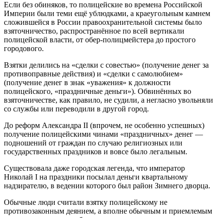
Если без обиняков, то полицейские во времена Российской
Империи были теми ещё ублюдками, а краеугольным камнем
сложившейся в России правоохранительной системы было
взяточничество, распространённое по всей вертикали
полицейской власти, от обер-полицмейстера до простого
городового.
Взятки делились на «сделки с совестью» (получение денег за
противоправные действия) и «сделки с самолюбием»
(получение денег в знак «уважения» к должности
полицейского, «праздничные деньги»). Обвинённых во
взяточничестве, как правило, не судили, а негласно увольняли
со службы или переводили в другой город.
До реформ Александра II (впрочем, не особенно успешных)
получение полицейскими чинами «праздничных» денег —
подношений от граждан по случаю религиозных или
государственных праздников и вовсе было легальным.
Существовала даже городская легенда, что император
Николай I на праздники посылал деньги квартальному
надзирателю, в ведении которого был район Зимнего дворца.
Обычные люди считали взятку полицейскому не
противозаконным деянием, а вполне обычным и приемлемым