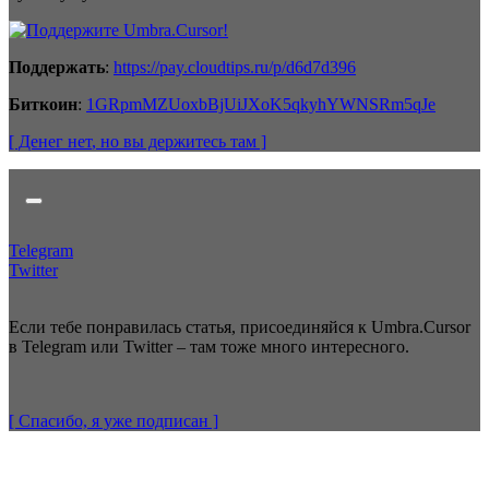
Поддержать
:
https://pay.cloudtips.ru/p/d6d7d396
Биткоин
:
1GRpmMZUoxbBjUiJXoK5qkyhYWNSRm5qJe
[ Денег нет
, но вы держитесь там
]
Telegram
Twitter
Если тебе понравилась статья, присоединяйся к Umbra.Cursor
в Telegram или Twitter – там тоже много интересного.
[ Спасибо, я уже
подписан
]