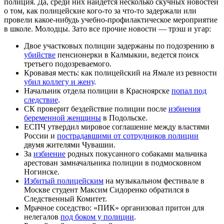
полиция. Да, среди них найдётся несколько скучных новостей
о том, как полицейские кого-то за что-то задержали или
провели какое-нибудь учебно-профилактическое мероприятие
в школе. Молодцы. Зато все прочие новости — трэш и угар:
Двое участковых полиции задержаны по подозрению в
убийстве
пенсионерки в Калмыкии, ведется поиск
третьего подозреваемого.
Кровавая месть: как полицейский на Ямале из ревности
убил коллегу и жену
.
Начальник отдела полиции в Красноярске
попал под
следствие
.
СК проверит бездействие полиции после
избиения
беременной женщины
в Подольске.
ЕСПЧ утвердил мировое соглашение между властями
России и
пострадавшими от сотрудников полиции
двумя жителями Чувашии.
За
избиение
родных покусанного собаками мальчика
арестован замначальника полиции в подмосковном
Ногинске.
Избитый полицейским
на музыкальном фестивале в
Москве студент Максим Сидоренко обратился в
Следственный Комитет.
Мрачное соседство: «ПИК» организовал притон для
нелегалов
под боком у полиции
.