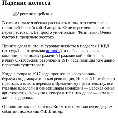
Падение колосса
В самом начале я обещал рассказать о том, что случилось с
полицией Российской Империи. Её не переименовали и не
переаттестовали. Её просто уничтожили. Физически. Очень
быстро и предельно жестоко.
Причём сделали это не суровые чекисты в подвалах НКВД
(их судьба — отдельная
история
), и не бравые красные
командиры на полях сражений Гражданской войны — к
началу Октябрьской революции 1917 года полиция уже давно
перестала существовать.
Когда в феврале 1917 года произошла «бескровная»
буржуазно-демократическая революция, Николай II отрёкся от
престола, а власть перешла к Временному правительству, все
главные идеологи и бенефициары монархии — царская семья,
аристократия, буржуазия, генералитет и так далее — остались
живы и здоровы.
О полиции так не скажешь. Вот что вспоминал очевидец тех
событий, полковник Ф.В.Вингер: