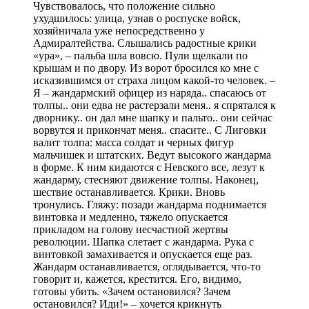
Чувствовалось, что положение сильно
ухудшилось: улица, узнав о роспуске войск,
хозяйничала уже непосредственно у
Адмиралтейства. Слышались радостные крики
«ура», – пальба шла вовсю. Пули щелкали по
крышам и по двору. Из ворот бросился ко мне с
исказившимся от страха лицом какой-то человек. –
Я – жандармский офицер из наряда.. спасаюсь от
толпы.. они едва не растерзали меня.. я спрятался к
дворнику.. он дал мне шапку и пальто.. они сейчас
ворвутся и прикончат меня.. спасите.. С Лиговки
валит толпа: масса солдат и черных фигур
мальчишек и штатских. Ведут высокого жандарма
в форме. К ним кидаются с Невского все, лезут к
жандарму, стесняют движение толпы. Наконец,
шествие останавливается. Крики. Вновь
тронулись. Гляжу: позади жандарма поднимается
винтовка и медленно, тяжело опускается
прикладом на голову несчастной жертвы
революции. Шапка слетает с жандарма. Рука с
винтовкой замахивается и опускается еще раз.
Жандарм останавливается, оглядывается, что-то
говорит и, кажется, крестится. Его, видимо,
готовы убить. «Зачем остановился? Зачем
остановился? Иди!» – хочется крикнуть