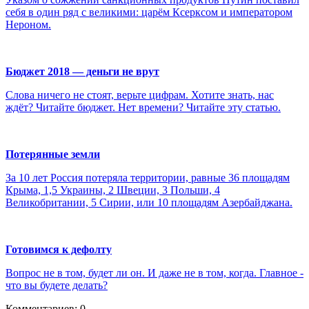
себя в один ряд с великими: царём Ксерксом и императором
Нероном.
Бюджет 2018 — деньги не врут
Слова ничего не стоят, верьте цифрам. Хотите знать, нас
ждёт? Читайте бюджет. Нет времени? Читайте эту статью.
Потерянные земли
За 10 лет Россия потеряла территории, равные 36 площадям
Крыма, 1,5 Украины, 2 Швеции, 3 Польши, 4
Великобритании, 5 Сирии, или 10 площадям Азербайджана.
Готовимся к дефолту
Вопрос не в том, будет ли он. И даже не в том, когда. Главное -
что вы будете делать?
Комментариев: 0