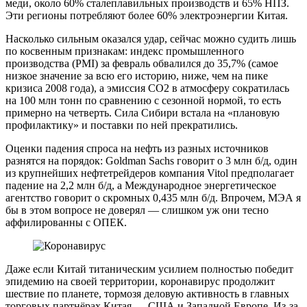
меди, около 60% сталеплавильных производств и 65% НПЗ.
Эти регионы потребляют более 60% электроэнергии Китая.
Насколько сильным оказался удар, сейчас можно судить лишь
по косвенным признакам: индекс промышленного
производства (PMI) за февраль обвалился до 35,7% (самое
низкое значение за всю его историю, ниже, чем на пике
кризиса 2008 года), а эмиссия CO2 в атмосферу сократилась
на 100 млн тонн по сравнению с сезонной нормой, то есть
примерно на четверть. Сила Сибири встала на «плановую
профилактику» и поставки по ней прекратились.
Оценки падения спроса на нефть из разных источников
разнятся на порядок: Goldman Sachs говорит о 3 млн б/д, один
из крупнейших нефтетрейдеров компания Vitol предполагает
падение на 2,2 млн б/д, а Международное энергетическое
агентство говорит о скромных 0,435 млн б/д. Впрочем, МЭА я
бы в этом вопросе не доверял — слишком уж они тесно
аффилированны с ОПЕК.
Даже если Китай титаническим усилием полностью победит
эпидемию на своей территории, коронавирус продолжит
шествие по планете, тормозя деловую активность в главных
торговых партнёрах Китая — США и Западной Европе. Из-за