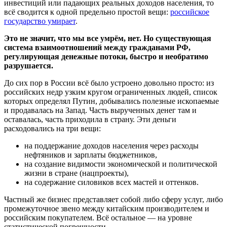
инвестиций или падающих реальных доходов населения, то
всё сводится к одной предельно простой вещи:
российское
государство умирает
.
Это не значит, что мы все умрём, нет. Но существующая
система взаимоотношений между гражданами РФ,
регулирующая денежные потоки, быстро и необратимо
разрушается.
До сих пор в России всё было устроено довольно просто: из
российских недр узким кругом ограниченных людей, список
которых определял Путин, добывались полезные ископаемые
и продавалась на Запад. Часть вырученных денег там и
оставалась, часть приходила в страну. Эти деньги
расходовались на три вещи:
на поддержание доходов населения через расходы
нефтяников и зарплаты бюджетников,
на создание видимости экономической и политической
жизни в стране (нацпроекты),
на содержание силовиков всех мастей и оттенков.
Частный же бизнес представляет собой либо сферу услуг, либо
промежуточное звено между китайским производителем и
российским покупателем. Всё остальное — на уровне
статистической погрешности.