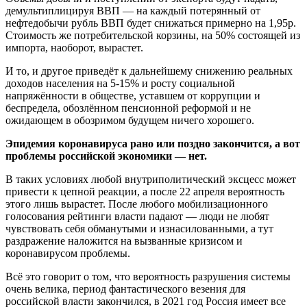
демультиплицируя ВВП — на каждый потерянный от
нефтедобычи рубль ВВП будет снижаться примерно на 1,95р.
Стоимость же потребительской корзины, на 50% состоящей из
импорта, наоборот, вырастет.
И то, и другое приведёт к дальнейшему снижению реальных
доходов населения на 5-15% и росту социальной
напряжённости в обществе, уставшем от коррупции и
беспредела, обозлённом пенсионной реформой и не
ожидающем в обозримом будущем ничего хорошего.
Эпидемия коронавируса рано или поздно закончится, а вот
проблемы российской экономики — нет.
В таких условиях любой внутриполитический эксцесс может
привести к цепной реакции, а после 22 апреля вероятность
этого лишь вырастет. После любого мобилизационного
голосования рейтинги власти падают — люди не любят
чувствовать себя обманутыми и изнасилованными, а тут
раздражение наложится на вызванные кризисом и
коронавирусом проблемы.
Всё это говорит о том, что вероятность разрушения системы
очень велика, период фантастического везения для
российской власти закончился, в 2021 год Россия имеет все