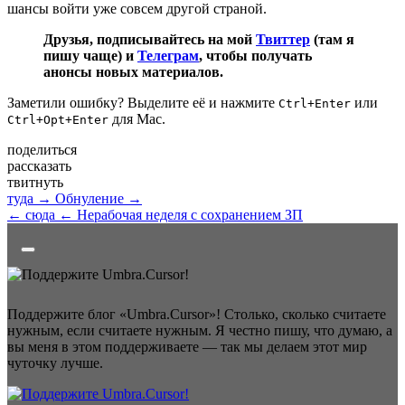
шансы войти уже совсем другой страной.
Друзья, подписывайтесь на мой
Твиттер
(там я
пишу чаще) и
Телеграм
, чтобы получать
анонсы новых материалов.
Заметили ошибку? Выделите её и нажмите
или
Ctrl+Enter
для Mac.
Ctrl+Opt+Enter
поделиться
рассказать
твитнуть
туда →
Обнуление →
← сюда
← Нерабочая неделя с сохранением ЗП
Поддержите блог «Umbra.Cursor»! Столько, сколько считаете
нужным, если считаете нужным. Я честно пишу, что думаю, а
вы меня в этом поддерживаете — так мы делаем этот мир
чуточку лучше.