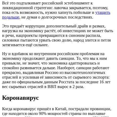
Всё это подталкивает российский эстеблишмент к
ликвидационной стратегии: лавочка закрывается, поэтому,
пока есть возможность, нужно хапнуть побольше и
утащить
подальше
, не думая о долгосрочных последствиях.
Это придаёт коррупции дополнительный драйв и размах,
нагрузка на экономику растёт, об инвестициях не может быть
и речи, нацпроекты превращаются в синоним распила,
силовики пытаются урвать свою долю, народ злится и петля
затягивается ещё сильнее.
Ну и вдобавок ко внутренним российским проблемам на
экономику продолжают давить санкции. То, что мы к ним
привыкли, не значит, что экономика адаптировалась и
спокойно развивается дальше. Наоборот, санкции работают
прекрасно, выдавливая Россию из высокотехнологичных
отраслей и усиливая её зависимость от сырьевого экспорта:
даже по официальным данным Росстата за последние 16 лет
вес сырьевых отраслей в ВВП вырос в 2 раза.
Коронавирус
Когда коронавирус пришёл в Китай, пострадали провинции,
где находится около 90% мощностей страны по выплавке