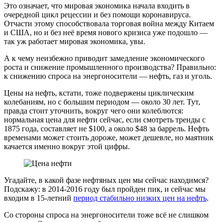
Это означает, что мировая экономика начала входить в
очередной цикл рецессии и без помощи коронавируса.
Отчасти этому способствовала торговая война между Китаем
и США, но и без неё время нового кризиса уже подошло —
так уж работает мировая экономика, увы.
А к чему неизбежно приводит замедление экономического
роста и снижение промышленного производства? Правильно:
к снижению спроса на энергоносители — нефть, газ и уголь.
Цены на нефть, кстати, тоже подвержены циклическим
колебаниям, но с большим периодом — около 30 лет. Тут,
правда стоит уточнить, вокруг чего они колеблются:
нормальная цена для нефти сейчас, если смотреть тренды с
1875 года, составляет не $100, а около $48 за баррель. Нефть
временами может стоить дороже, может дешевле, но маятник
качается именно вокруг этой цифры.
Угадайте, в какой фазе нефтяных цен мы сейчас находимся?
Подскажу: в 2014-2016 году был пройден пик, и сейчас мы
входим в 15-летний
период стабильно низких цен на нефть
.
Со стороны спроса на энергоносители тоже всё не слишком