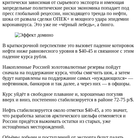
критически зависимая от сырьевого экспорта и имеющая
запредельные политические риски экономика попадает под
пресс глобальной рецессии, нисходящего тренда по нефти,
шока от развала сделки ОПЕК+ и мощного удара эпидемии
коронавируса. Это уже не «чёрный лебедь», а бинго.
В краткосрочной перспективе это вызовет падение котировок
нефти ниже равновесного уровня в $40-45 и связанное с этим
падение курса рубля.
Накопленные Россией золотовалютные резервы пойдут
сначала на поддержание курса, чтобы смягчить шок, а затем
будут направлены на поддержание самых «нуждающихся» —
нефтяников, банкиров и так далее, а через них — в офшоры.
Курс уйдёт в свободное плавание и, хорошенько погуляв
вверх и вниз, постепенно стабилизируется в районе 72-75 р/$.
Нефть стабилизируется около отметки $40-45, а это значит,
что разработка запасов арктического шельфа отменяется и
России придётся выжимать остатки из старых, уже
истощённых месторождений.
Объёмы добычи и поступлений от экспорта будут падать,