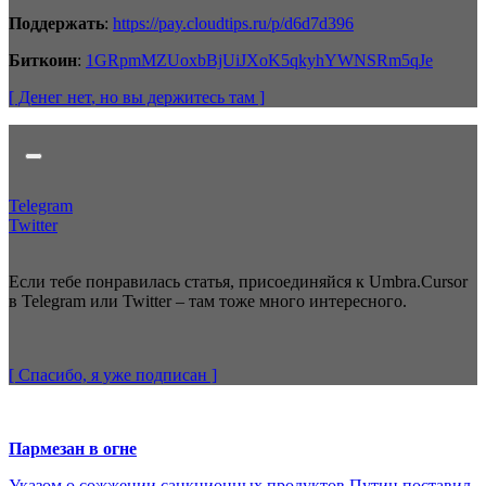
Поддержать
:
https://pay.cloudtips.ru/p/d6d7d396
Биткоин
:
1GRpmMZUoxbBjUiJXoK5qkyhYWNSRm5qJe
[ Денег нет
, но вы держитесь там
]
Telegram
Twitter
Если тебе понравилась статья, присоединяйся к Umbra.Cursor
в Telegram или Twitter – там тоже много интересного.
[ Спасибо, я уже
подписан
]
Пармезан в огне
Указом о сожжении санкционных продуктов Путин поставил