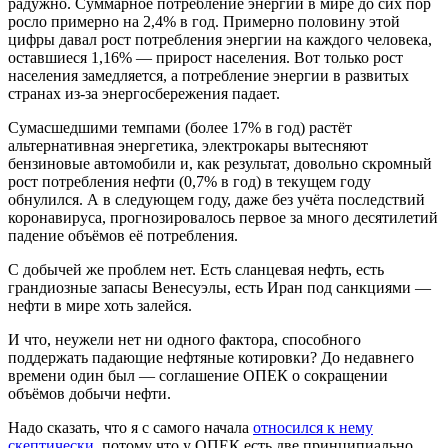
радужно. Суммарное потребление энергии в мире до сих пор
росло примерно на 2,4% в год. Примерно половину этой
цифры давал рост потребления энергии на каждого человека,
оставшиеся 1,16% — прирост населения. Вот только рост
населения замедляется, а потребление энергии в развитых
странах из-за энергосбережения падает.
Сумасшедшими темпами (более 17% в год) растёт
альтернативная энергетика, электрокары вытесняют
бензиновые автомобили и, как результат, довольно скромный
рост потребления нефти (0,7% в год) в текущем году
обнулился. А в следующем году, даже без учёта последствий
коронавируса, прогнозировалось первое за много десятилетий
падение объёмов её потребления.
С добычей же проблем нет. Есть сланцевая нефть, есть
грандиозные запасы Венесуэлы, есть Иран под санкциями —
нефти в мире хоть залейся.
И что, неужели нет ни одного фактора, способного
поддержать падающие нефтяные котировки? До недавнего
времени один был — соглашение ОПЕК о сокращении
объёмов добычи нефти.
Надо сказать, что я с самого начала
относился к нему
скептически
, потому что у ОПЕК есть две принципиально