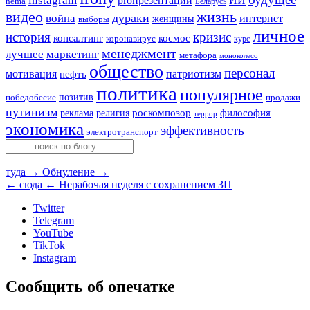
instagram
ИИ
proпрезентации
hema
Беларусь
видео
жизнь
война
дураки
интернет
женщины
выборы
личное
история
кризис
консалтинг
космос
коронавирус
курс
менеджмент
лучшее
маркетинг
метафора
моноколесо
общество
персонал
мотивация
патриотизм
нефть
политика
популярное
позитив
победобесие
продажи
путинизм
религия
роскомпозор
философия
реклама
террор
экономика
эффективность
электротранспорт
туда →
Обнуление →
← сюда
← Нерабочая неделя с сохранением ЗП
Twitter
Telegram
YouTube
TikTok
Instagram
Сообщить об опечатке