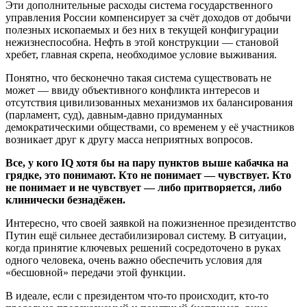
Эти дополнительные расходы система государственного
управления России компенсирует за счёт доходов от добычи
полезных ископаемых и без них в текущей конфигурации
нежизнеспособна. Нефть в этой конструкции — становой
хребет, главная скрепа, необходимое условие выживания.
Понятно, что бесконечно такая система существовать не
может — ввиду объективного конфликта интересов и
отсутствия цивилизованных механизмов их балансирования
(парламент, суд), давным-давно придуманных
демократическими обществами, со временем у её участников
возникает друг к другу масса неприятных вопросов.
Все, у кого IQ хотя бы на пару пунктов выше кабачка на
грядке, это понимают. Кто не понимает — чувствует. Кто
не понимает и не чувствует — либо притворяется, либо
клинически безнадёжен.
Интересно, что своей заявкой на пожизненное президентство
Путин ещё сильнее дестабилизировал систему. В ситуации,
когда принятие ключевых решений сосредоточено в руках
одного человека, очень важно обеспечить условия для
«бесшовной» передачи этой функции.
В идеале, если с президентом что-то происходит, кто-то