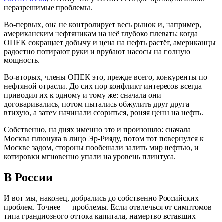
неразрешимые проблемы.
Во-первых, она не контролирует весь рынок и, например,
американским нефтяникам на неё глубоко плевать: когда
ОПЕК сокращает добычу и цена на нефть растёт, американцы
радостно потирают руки и врубают насосы на полную
мощность.
Во-вторых, члены ОПЕК это, прежде всего, конкуренты по
нефтяной отрасли. До сих пор конфликт интересов всегда
приводил их к одному и тому же: сначала они
договаривались, потом пытались обжулить друг друга
втихую, а затем начинали ссориться, роняя цены на нефть.
Собственно, на днях именно это и произошло: сначала
Москва плюнула в лицо Эр-Рияду, потом тот повернулся к
Москве задом, стороны пообещали залить мир нефтью, и
котировки мгновенно упали на уровень плинтуса.
В России
И вот мы, наконец, добрались до собственно Российских
проблем. Точнее — проблемы. Если отвлечься от симптомов
типа грандиозного оттока капитала, намертво вставших