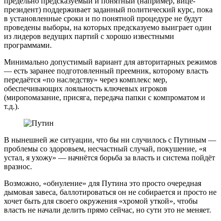
предельно предсказуемый и понятный (например, вице-
президент) поддерживает заданный политический курс, пока
в установленные сроки и по понятной процедуре не будут
проведены выборы, на которых предсказуемо выиграет один
из лидеров ведущих партий с хорошо известными
программами.
Минимально допустимый вариант для авторитарных режимов
— есть заранее подготовленный преемник, которому власть
передаётся «по наследству» через комплекс мер,
обеспечивающих лояльность ключевых игроков
(миропомазание, присяга, передача папки с компроматом и
т.д.).
В нынешней же ситуации, что бы ни случилось с Путиным —
проблемы со здоровьем, несчастный случай, покушение, «я
устал, я ухожу» — начнётся борьба за власть и система пойдёт
вразнос.
Возможно, «обнуление» для Путина это просто очередная
дымовая завеса, баллотироваться он не собирается и просто не
хочет быть для своего окружения «хромой уткой», чтобы
власть не начали делить прямо сейчас, но сути это не меняет.