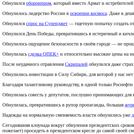
Обнулился
оборонпром
, который вместо Армат и истребителе
Обнулилось лидерство России в
освоении космоса
. Даже в деш
Обнулился
спрос на Суперджет
— тщетную попытку создать от
Обнулился День Победы, превратившись в истеричный и кич
Обнулилось ощущение безопасности в своём городе — не прошл
Обнулилась
сделка ОПЕК+
и относительно высокие цены на не
После неудачного отравления
Скрипалей
обнулился даже страх
Обнулились инвестиции в Силу Сибири, для которой у нас нет 
Благодаря талантливому руководству, в одной только Роснефт
Обнулилась совесть у депутатов, послушно принимающих для н
Обнулилась, превратившись в рупор пропаганды, большая
жур
Надежды на нормальную сменяемость власти обнулились уже
д
Сегодняшняя клоунада вокруг обнуления президентских сроков П
пожелает) просидеть в президентском кресле до самой своей см