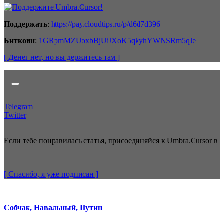
Поддержать
:
https://pay.cloudtips.ru/p/d6d7d396
Биткоин
:
1GRpmMZUoxbBjUiJXoK5qkyhYWNSRm5qJe
[ Денег нет
, но вы держитесь там
]
Telegram
Twitter
Если тебе понравилась статья, присоединяйся к Umbra.Cursor в 
[ Спасибо, я уже
подписан
]
Собчак, Навальный, Путин