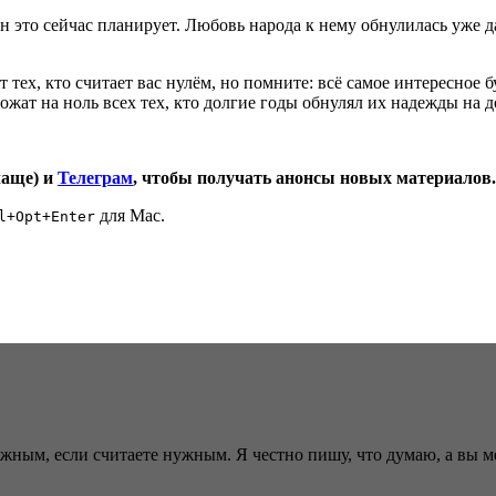
 он это сейчас планирует. Любовь народа к нему обнулилась уже 
тех, кто считает вас нулём, но помните: всё самое интересное бу
жат на ноль всех тех, кто долгие годы обнулял их надежды на 
чаще) и
Телеграм
, чтобы получать анонсы новых материалов.
для Mac.
l+Opt+Enter
ужным, если считаете нужным. Я честно пишу, что думаю, а вы 