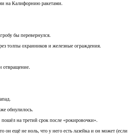
ими на Калифорнию ракетами.
 гробу бы перевернулся.
рез толпы охранников и железные ограждения.
и отвращение.
апад.
оже обнулилось.
тин пошёл на третий срок после «рокировочки».
он ещё не ноль, что у него есть лазейка и он может (если