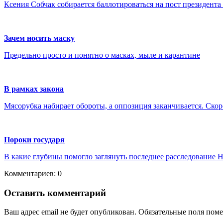
Ксения Собчак собирается баллотироваться на пост президента
Зачем носить маску
Предельно просто и понятно о масках, мыле и карантине
В рамках закона
Мясорубка набирает обороты, а оппозиция заканчивается. Скор
Пороки государя
В какие глубины помогло заглянуть последнее расследование Н
Комментариев: 0
Оставить комментарий
Ваш адрес email не будет опубликован.
Обязательные поля пом