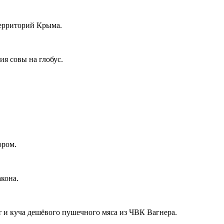
территорий Крыма.
я совы на глобус.
ором.
кона.
т и куча дешёвого пушечного мяса из ЧВК Вагнера.