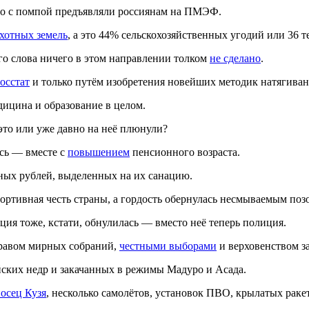
го с помпой предъявляли россиянам на ПМЭФ.
хотных земель
, а это 44% сельскохозяйственных угодий или 36 
го слова ничего в этом направлении толком
не сделано
.
осстат
и только путём изобретения новейших методик натягивани
дицина и образование в целом.
это или уже давно на неё плюнули?
сь — вместе с
повышением
пенсионного возраста.
ных рублей, выделенных на их санацию.
ортивная честь страны, а гордость обернулась несмываемым поз
я тоже, кстати, обнулилась — вместо неё теперь полиция.
правом мирных собраний,
честными выборами
и верховенством за
ских недр и закачанных в режимы Мадуро и Асада.
осец Кузя
, несколько самолётов, установок ПВО, крылатых раке