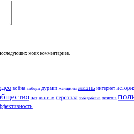
ля последующих моих комментариев.
идео
жизнь
истори
война
дураки
интернет
женщины
выборы
пол
общество
персонал
патриотизм
позитив
победобесие
ффективность