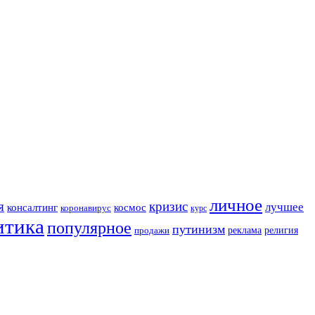
личное
я
кризис
лучшее
консалтинг
космос
коронавирус
курс
итика
популярное
путинизм
религия
реклама
продажи