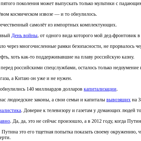
й пятого поколения может выпускать только мультики с падающ
ёвом космическом извозе — и то обнулилось.
ечественный самолёт из импортных комплектующих.
ливый
День войны
, от одного вида которого мой дед-фронтовик в
о через многочисленные рамки безопасности, не прорвалось че
фть, хоть как-то поддерживавшие на плаву российскую казну.
 перед российскими спецслужбами, осталось только недоумение 
газа, а Китаю он уже и не нужен.
и обнулились 140 миллиардов долларов
капитализации
.
ас людоедские законы, а свои семьи и капиталы
вывозящих
на З
налистика
. Доверие к телевизору и газетам у думающих людей т
авно
. Да, да, это не сейчас произошло, а в 2012 году, когда Пу
утина это его тщетная попытка показать своему окружению, что 
ерти.