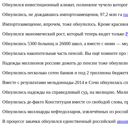
Обнулился инвестиционный климат, полинялое чучело которо
Обнулились, не дождавшись импортозамещения, 97,2 млн га
па
Импортозамещение, впрочем, тоже обнулилось. Кроме красиво
Обнулился экономический рост, который теперь видит только
Р
Обнулились 5300 больниц и 26000 школ, а вместе с ними — ме
Обнулилась накопительная часть пенсий. Вы ещё помните про 
Надежды миллионов россиян дожить до пенсии тоже обнулили
Обнулились несколько сотен банков и под 2 триллиона бюджет
Вместе с результатами мельдониады-2014 в Сочи обнулилась сп
Обнулились надежды на справедливый суд, на милицию. Милици
Обнулилась де-факто Конституция вместе со свободой слова, 
Обнулились миллиарды нефтедолларов, извлечённых из россий
В процессе закачки обнулился единственный российский
авиан