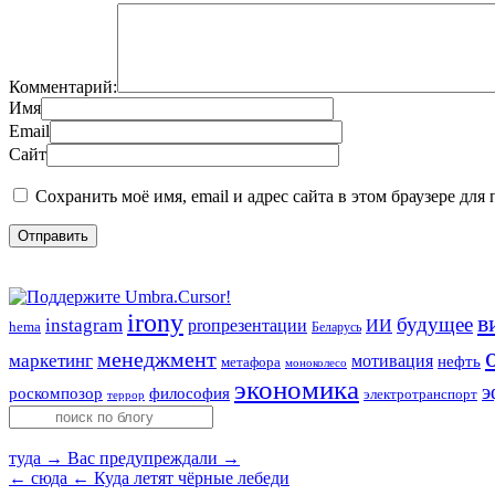
Комментарий:
Имя
Email
Сайт
Сохранить моё имя, email и адрес сайта в этом браузере д
irony
в
будущее
instagram
ИИ
proпрезентации
hema
Беларусь
менеджмент
маркетинг
мотивация
нефть
метафора
моноколесо
экономика
э
роскомпозор
философия
электротранспорт
террор
туда →
Вас предупреждали →
← сюда
← Куда летят чёрные лебеди