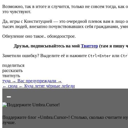
Возможно, так в итоге и случится, только не совсем тогда, как
это чувствуют.
Да, игры с Конституцией — это очередной плевок вам в лицо от 
тысяч людей, внезапно почувствовавших себя гражданами, умно
Обнуление оно такое.. обоюдоострое.
Друзья, подписывайтесь на мой
Твиттер
(там я пишу 
Заметили ошибку? Выделите её и нажмите
или
Ctrl+Enter
Ctr
поделиться
рассказать
твитнуть
туда →
Вас предупреждали →
← сюда
← Куда летят чёрные лебеди
Поддержите блог «Umbra.Cursor»! Столько, сколько считаете н
лучше.