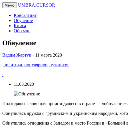
UMBRA.CURSOR
Меню
Консалтинг
Обучение
Книга
Обо мне
Обнуление
Вадим
Вадим Жартун
·
11 марта 2020
Жартун
политика
,
популярное
,
путинизм
11.03.2020
Подходящее слово для происходящего в стране — «обнуление».
Обнулилась дружба с грузинским и украинским народами, кот
Обнулились отношения с Западом и место России в «Большой 