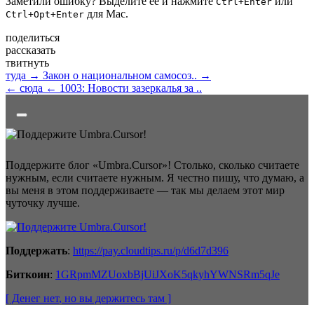
Заметили ошибку? Выделите её и нажмите
или
Ctrl+Enter
для Mac.
Ctrl+Opt+Enter
поделиться
рассказать
твитнуть
туда →
Закон о национальном самосоз.. →
← сюда
← 1003: Новости зазеркалья за ..
Поддержите блог «Umbra.Cursor»! Столько, сколько считаете
нужным, если считаете нужным. Я честно пишу, что думаю, а
вы меня в этом поддерживаете — так мы делаем этот мир
чуточку лучше.
Поддержать
:
https://pay.cloudtips.ru/p/d6d7d396
Биткоин
:
1GRpmMZUoxbBjUiJXoK5qkyhYWNSRm5qJe
[ Денег нет
, но вы держитесь там
]