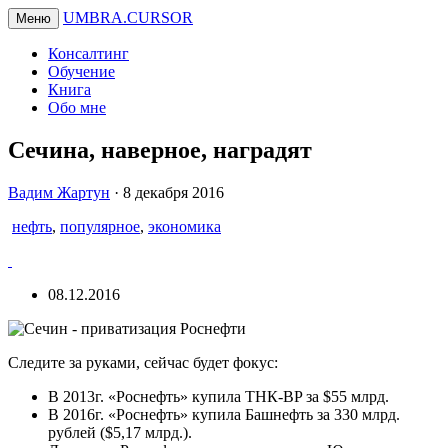
UMBRA.CURSOR
Меню
Консалтинг
Обучение
Книга
Обо мне
Сечина, наверное, наградят
Вадим
Вадим Жартун
·
8 декабря 2016
Жартун
нефть
,
популярное
,
экономика
08.12.2016
Следите за руками, сейчас будет фокус:
В 2013г. «Роснефть» купила ТНК-BP за $55 млрд.
В 2016г. «Роснефть» купила Башнефть за 330 млрд.
рублей ($5,17 млрд.).