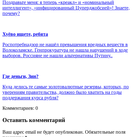
Поздравьте меня: я теперь «креакл» и «номинальный
интеллигент», «инфицированный Цуперджобсией»! Знаете,
почему?
Хуёво ищете, ребята
Роспотребнадзор не нашёл превышения вредных веществ в
Волоколамске. Генпрокуратура не нашла нарушений в ходе
выборов. Россияне не нашли альтернативы Путину..
Где деньги, Зин?
Куда делись те самые золотовалютные резервы, которых, по
уверениям правительства, должно было хватить на годы
поддержания курса рубля?
Комментариев: 0
Оставить комментарий
Ваш адрес email не будет опубликован.
Обязательные поля