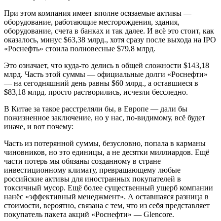
При этом компания имеет вполне осязаемые активы —
оборудование, работающие месторождения, здания,
оборудование, счета в банках и так далее. И всё это стоит, как
оказалось, минус $63,38 млрд., хотя сразу после выхода на IPO
«Роснефть» стоила полновесные $79,8 млрд.
Это означает, что куда-то делись в общей сложности $143,18
млрд. Часть этой суммы — официальные долги «Роснефти»
— на сегодняшний день равны $60 млрд., а оставшиеся в
$83,18 млрд. просто растворились, исчезли бесследно.
В Китае за такое расстреляли бы, в Европе — дали бы
пожизненное заключение, но у нас, по-видимому, всё будет
иначе, и вот почему:
Часть из потерянной суммы, безусловно, попала в карманы
чиновников, но это единицы, а не десятки миллиардов. Ещё
части потерь мы обязаны созданному в стране
инвестиционному климату, превращающему любые
российские активы для иностранных покупателей в
токсичный мусор. Ещё более существенный ущерб компании
нанёс «эффективный менеджмент». А оставшаяся разница в
стоимости, вероятно, связана с тем, что из себя представляет
покупатель пакета акций «Роснефти» — Glencore.