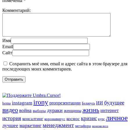
помечены
*
Комментарий:
Имя
Email
Сайт
Сохранить моё имя, email и адрес сайта в этом браузере для
последующих моих комментариев.
irony
будущее
instagram
ИИ
proпрезентации
hema
Беларусь
видео
жизнь
война
дураки
интернет
женщины
выборы
личное
история
кризис
консалтинг
космос
коронавирус
курс
менеджмент
лучшее
маркетинг
метафора
моноколесо