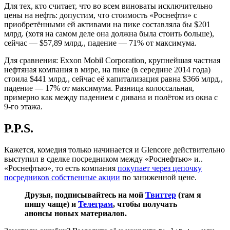
Для тех, кто считает, что во всем виноваты исключительно
цены на нефть: допустим, что стоимость «Роснефти» с
приобретёнными ей активами на пике составляла бы $201
млрд. (хотя на самом деле она должна была стоить больше),
сейчас — $57,89 млрд., падение — 71% от максимума.
Для сравнения: Exxon Mobil Corporation, крупнейшая частная
нефтяная компания в мире, на пике (в середине 2014 года)
стоила $441 млрд., сейчас её капитализация равна $366 млрд.,
падение — 17% от максимума. Разница колоссальная,
примерно как между падением с дивана и полётом из окна с
9-го этажа.
P.P.S.
Кажется, комедия только начинается и Glencore действительно
выступил в сделке посредником между «Роснефтью» и..
«Роснефтью», то есть компания
покупает через цепочку
посредников собственные акции
по заниженной цене.
Друзья, подписывайтесь на мой
Твиттер
(там я
пишу чаще) и
Телеграм
, чтобы получать
анонсы новых материалов.