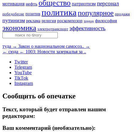
общество
персонал
мотивация
патриотизм
нефть
политика
популярное
позитив
победобесие
продажи
путинизм
религия
роскомпозор
философия
реклама
террор
экономика
эффективность
электротранспорт
туда →
Закон о национальном самосоз.. →
← сюда
← 1003: Новости зазеркалья за ..
Twitter
Telegram
YouTube
TikTok
Instagram
Сообщить об опечатке
Текст, который будет отправлен нашим
редакторам:
Ваш комментарий (необязательно):