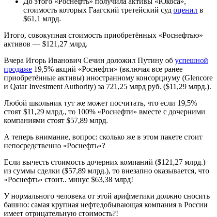
До этого «Роснефть» получила активы «Юкоса»,
стоимость которых Гаагский третейский суд
оценил
в
$61,1 млрд.
Итого, совокупная стоимость приобретённых «Роснефтью»
активов — $121,27 млрд.
Вчера Игорь Иванович Сечин доложил Путину об
успешной
продаже
19,5% акций «Роснефти» (включая все ранее
приобретённые активы) иностранному консорциуму (Glencore
и Qatar Investment Authority) за 721,25 млрд руб. ($11,29 млрд.).
Любой школьник тут же может посчитать, что если 19,5%
стоят $11,29 млрд., то 100% «Роснефти» вместе с дочерними
компаниями стоят $57,89 млрд.
А теперь внимание, вопрос: сколько же в этом пакете стоит
непосредственно «Роснефть»?
Если вычесть стоимость дочерних компаний ($121,27 млрд.)
из суммы сделки ($57,89 млрд.), то внезапно оказывается, что
«Роснефть» стоит.. минус $63,38 млрд!
У нормального человека от этой арифметики должно сносить
башню: самая крупная нефтедобывающая компания в России
имеет отрицательную стоимость?!