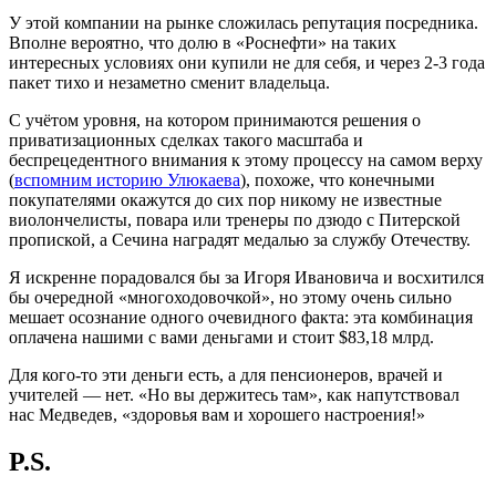
У этой компании на рынке сложилась репутация посредника.
Вполне вероятно, что долю в «Роснефти» на таких
интересных условиях они купили не для себя, и через 2-3 года
пакет тихо и незаметно сменит владельца.
С учётом уровня, на котором принимаются решения о
приватизационных сделках такого масштаба и
беспрецедентного внимания к этому процессу на самом верху
(
вспомним историю Улюкаева
), похоже, что конечными
покупателями окажутся до сих пор никому не известные
виолончелисты, повара или тренеры по дзюдо с Питерской
пропиской, а Сечина наградят медалью за службу Отечеству.
Я искренне порадовался бы за Игоря Ивановича и восхитился
бы очередной «многоходовочкой», но этому очень сильно
мешает осознание одного очевидного факта: эта комбинация
оплачена нашими с вами деньгами и стоит $83,18 млрд.
Для кого-то эти деньги есть, а для пенсионеров, врачей и
учителей — нет. «Но вы держитесь там», как напутствовал
нас Медведев, «здоровья вам и хорошего настроения!»
P.S.