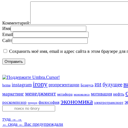
Комментарий:
Имя
Email
Сайт
Сохранить моё имя, email и адрес сайта в этом браузере д
irony
в
будущее
instagram
ИИ
proпрезентации
hema
Беларусь
менеджмент
маркетинг
мотивация
нефть
метафора
моноколесо
экономика
э
роскомпозор
философия
электротранспорт
террор
туда →
→
← сюда
← Вас предупреждали