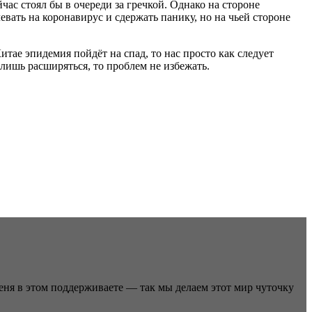
час стоял бы в очереди за гречкой. Однако на стороне
вать на коронавирус и сдержать панику, но на чьей стороне
тае эпидемия пойдёт на спад, то нас просто как следует
лишь расширяться, то проблем не избежать.
меня в этом поддерживаете — так мы делаем этот мир чуточку