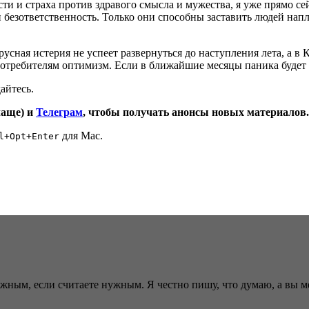
ти и страха против здравого смысла и мужества, я уже прямо сей
безответственность. Только они способны заставить людей напле
ная истерия не успеет развернуться до наступления лета, а в Ки
потребителям оптимизм. Если в ближайшие месяцы паника будет 
айтесь.
чаще) и
Телеграм
, чтобы получать анонсы новых материалов.
для Mac.
l+Opt+Enter
ужным, если считаете нужным. Я честно пишу, что думаю, а вы 