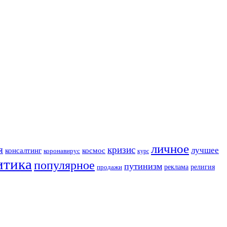
личное
я
кризис
лучшее
консалтинг
космос
коронавирус
курс
итика
популярное
путинизм
религия
реклама
продажи