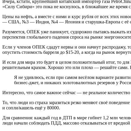
Вчера, кстати, крупнейший китайский импортер газа PetroChina
«Силу Сибири» это пока не коснулось, в ближайшее же время с
Цены на нефть, а вместе с ними и курс рубля от всех этих нов
— США, №3 — Индия, №4 — Япония и старушка-Европа с её с
Разумеется, ОПЕК уже паникует, судорожно пытаясь выжать и
перспектив глобального падения спроса на рынке энергоносит
Если у членов ОПЕК сдадут нервы и они начнут распродажу, то
опустить стоимость барреля до $15-20, а когда на рынок верну
И если для мира это будет в целом положительный итог, то дл
решительным крахом. Хорошо это или плохо — решайте сами. На
Я не удивлюсь, если при самом весёлом варианте развит
бизнес-джет, и никаких золотовалютных резервов у Росси
Интересно, что самое важное сейчас — не реальное количество
То, что люди из страха заразиться резко меняют своё поведение
и сопли/кашель ещё у 80000.
Для сравнения: каждый год в ДТП в мире гибнет 1,2 млн челов
люди начали соблюдать ПДД, массово отказываться от вредной 