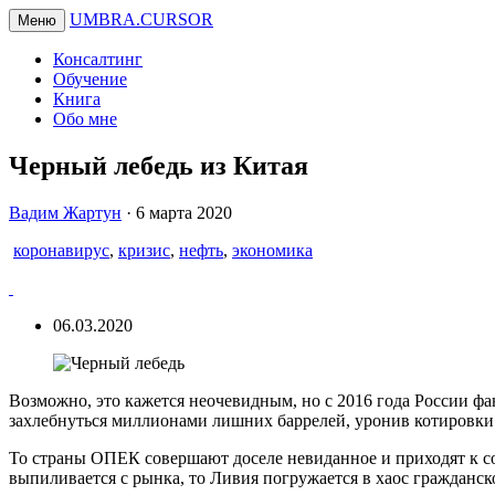
UMBRA.CURSOR
Меню
Консалтинг
Обучение
Книга
Обо мне
Черный лебедь из Китая
Вадим
Вадим Жартун
·
6 марта 2020
Жартун
коронавирус
,
кризис
,
нефть
,
экономика
06.03.2020
Возможно, это кажется неочевидным, но с 2016 года России фан
захлебнуться миллионами лишних баррелей, уронив котировки 
То страны ОПЕК совершают доселе невиданное и приходят к с
выпиливается с рынка, то Ливия погружается в хаос гражданск