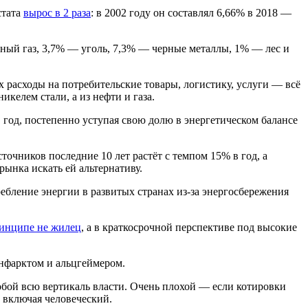
стата
вырос в 2 раза
: в 2002 году он составлял 6,66% в 2018 —
ный газ, 3,7% — уголь, 7,3% — черные металлы, 1% — лес и
их расходы на потребительские товары, логистику, услуги — всё
икелем стали, а из нефти и газа.
в год, постепенно уступая свою долю в энергетическом балансе
очников последние 10 лет растёт с темпом 15% в год, а
рынка искать ей альтернативу.
требление энергии в развитых странах из-за энергосбережения
ринципе не жилец
, а в краткосрочной перспективе под высокие
инфарктом и альцгеймером.
обой всю вертикаль власти. Очень плохой — если котировки
, включая человеческий.