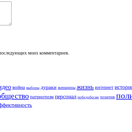
ля последующих моих комментариев.
идео
жизнь
истори
война
дураки
интернет
женщины
выборы
пол
общество
персонал
патриотизм
позитив
победобесие
ффективность