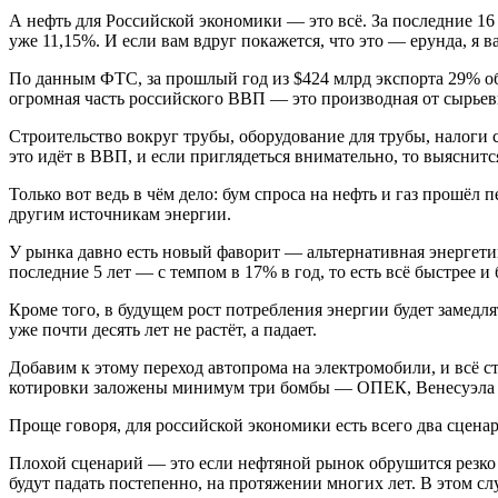
А нефть для Российской экономики — это всё. За последние 1
уже 11,15%. И если вам вдруг покажется, что это — ерунда, я в
По данным ФТС, за прошлый год из $424 млрд экспорта 29% о
огромная часть российского ВВП — это производная от сырьев
Строительство вокруг трубы, оборудование для трубы, налоги с 
это идёт в ВВП, и если приглядеться внимательно, то выяснится
Только вот ведь в чём дело: бум спроса на нефть и газ прошёл
другим источникам энергии.
У рынка давно есть новый фаворит — альтернативная энергети
последние 5 лет — с темпом в 17% в год, то есть всё быстрее и
Кроме того, в будущем рост потребления энергии будет замедля
уже почти десять лет не растёт, а падает.
Добавим к этому переход автопрома на электромобили, и всё с
котировки заложены минимум три бомбы — ОПЕК, Венесуэла и
Проще говоря, для российской экономики есть всего два сцен
Плохой сценарий — это если нефтяной рынок обрушится резко и
будут падать постепенно, на протяжении многих лет. В этом сл