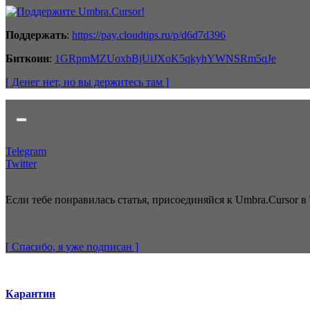
Поддержать
:
https://pay.cloudtips.ru/p/d6d7d396
Биткоин
:
1GRpmMZUoxbBjUiJXoK5qkyhYWNSRm5qJe
[ Денег нет
, но вы держитесь там
]
Telegram
Twitter
Если тебе понравилась статья, присоединяйся к Umbra.Cursor в 
[ Спасибо, я уже
подписан
]
Карантин