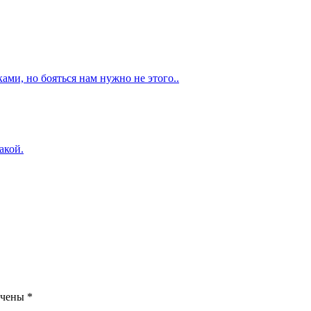
ами, но бояться нам нужно не этого..
акой.
ечены
*