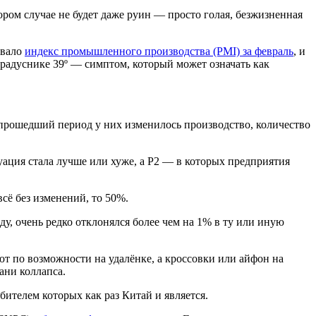
ором случае не будет даже руин — просто голая, безжизненная
овало
индекс промышленного производства (PMI) за февраль
, и
градуснике 39º — симптом, который может означать как
а прошедший период у них изменилось производство, количество
туация стала лучше или хуже, а Р2 — в которых предприятия
 всё без изменений, то 50%.
оду, очень редко отклонялся более чем на 1% в ту или иную
ют по возможности на удалёнке, а кроссовки или айфон на
ани коллапса.
ебителем которых как раз Китай и является.