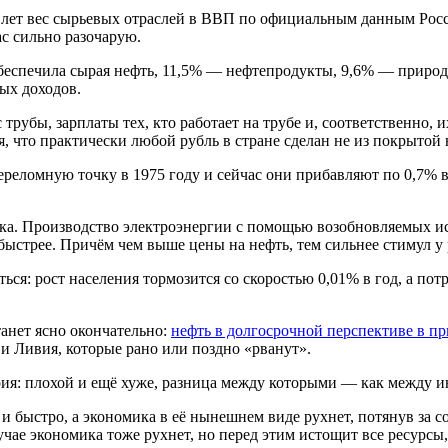
6 лет вес сырьевых отраслей в ВВП по официальным данным Рос
ас сильно разочарую.
беспечила сырая нефть, 11,5% — нефтепродукты, 9,6% — природ
ых доходов.
трубы, зарплаты тех, кто работает на трубе и, соответственно, 
, что практически любой рубль в стране сделан не из покрытой н
 переломную точку в 1975 году и сейчас они прибавляют по 0,7% 
ка. Производство электроэнергии с помощью возобновляемых ист
 быстрее. Причём чем выше цены на нефть, тем сильнее стимул у 
ться: рост населения тормозится со скоростью 0,01% в год, а по
танет ясно окончательно:
нефть в долгосрочной перспективе в п
 Ливия, которые рано или поздно «рванут».
ария: плохой и ещё хуже, разница между которыми — как между 
 быстро, а экономика в её нынешнем виде рухнет, потянув за с
учае экономика тоже рухнет, но перед этим истощит все ресурсы