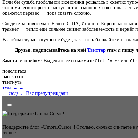
Если бы судьба глобальной экономики решалась в схватке тупос
экономического роста выступают два мощных союзника: лень и 
окажется перевес — пока сказать сложно.
Следите за новостями. Если в США, Индии и Европе коронавирус
тряхнёт — тепло ещё сильнее снизит заболеваемость и вернёт 
В любом случае, скучно не будет, так что наблюдайте и наслажд
Друзья, подписывайтесь на мой
Твиттер
(там я пишу 
Заметили ошибку? Выделите её и нажмите
или
Ctrl+Enter
Ctr
поделиться
рассказать
твитнуть
туда →
→
← сюда
← Вас предупреждали
Поддержите блог «Umbra.Cursor»! Столько, сколько считаете н
лучше.