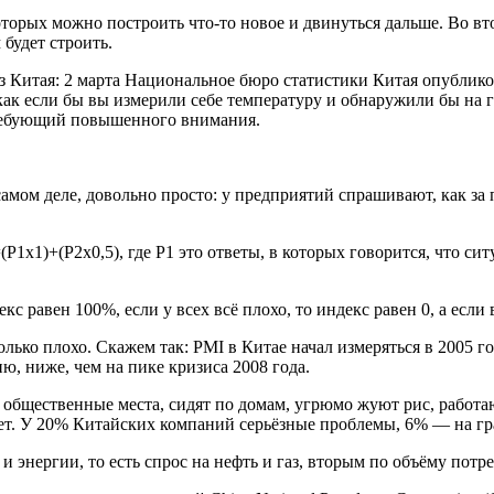
оторых можно построить что-то новое и двинуться дальше. Во вт
 будет строить.
из Китая: 2 марта Национальное бюро статистики Китая опублик
 как если бы вы измерили себе температуру и обнаружили бы на 
 требующий повышенного внимания.
самом деле, довольно просто: у предприятий спрашивают, как з
1x1)+(P2x0,5), где Р1 это ответы, в которых говорится, что си
екс равен 100%, если у всех всё плохо, то индекс равен 0, а если
колько плохо. Скажем так: PMI в Китае начал измеряться в 2005 г
ю, ниже, чем на пике кризиса 2008 года.
т общественные места, сидят по домам, угрюмо жуют рис, работа
ает. У 20% Китайских компаний серьёзные проблемы, 6% — на гр
и энергии, то есть спрос на нефть и газ, вторым по объёму потр