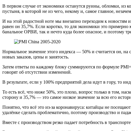
В первом случае от экономики останутся руины, обломки, из к
пустыня, в которой не из чего, некому и, самое главное, незачем
И на этой радостной ноте мы внезапно переходим к новостям 
равен он 35,7%. Если коротко, то для экономики это примерно
банальное ОРВИ, так и нечто куда более опасное, и поэтому
Нормальное значение этого индекса — 50% и считается он, на 
новых заказов, цены и занятость.
Затем ответы по каждому блоку суммируются по формуле PMI=(P
говорят об отсутствии изменений.
В результате, если у 100% предприятий дела идут в гору, то инд
То есть всё, что ниже 50%, это плохо, вопрос только в том, нас
сторону и 35,7% — это самое низкое значение за всю его истори
Понятно, что всё это из-за коронавируса: китайцы не посещаю
удалёнке сделать проблематично, поэтому производство и пад
Вместе с производством резко падает потребность в транспорте 