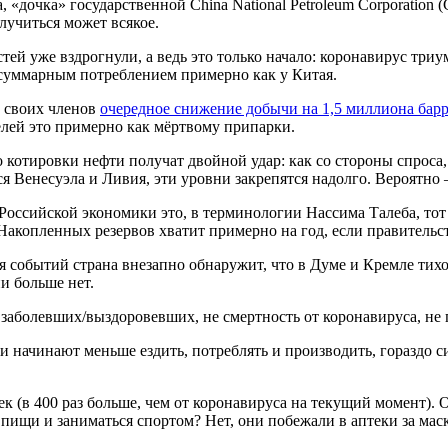
, «дочка» государственной China National Petroleum Corporation
лучиться может всякое.
остей уже вздрогнули, а ведь это только начало: коронавирус тр
уммарным потреблением примерно как у Китая.
з своих членов
очередное снижение добычи на 1,5 миллиона барр
елей это примерно как мёртвому припарки.
 котировки нефти получат двойной удар: как со стороны спроса,
тся Венесуэла и Ливия, эти уровни закрепятся надолго. Вероятно
я Российской экономики это, в терминологии Нассима Талеба, то
копленных резервов хватит примерно на год, если правительств
ия событий страна внезапно обнаружит, что в Думе и Кремле тих
и больше нет.
 заболевших/выздоровевших, не смертность от коронавируса, не 
 и начинают меньше ездить, потреблять и производить, гораздо с
ек (в 400 раз больше, чем от коронавируса на текущий момент).
пищи и заниматься спортом? Нет, они побежали в аптеки за мас