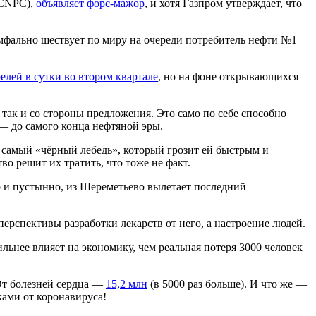
 (CNPC),
объявляет форс-мажор
, и хотя Газпром утверждает, что
иумфально шествует по миру на очереди потребитель нефти №1
елей в сутки во втором квартале
, но на фоне открывающихся
 так и со стороны предложения. Это само по себе способно
 — до самого конца нефтяной эры.
т самый «чёрный лебедь», который грозит ей быстрым и
о решит их тратить, что тоже не факт.
о и пустынно, из Шереметьево вылетает последний
перспективы разработки лекарств от него, а настроение людей.
ильнее влияет на экономику, чем реальная потеря 3000 человек
 От болезней сердца —
15,2 млн
(в 5000 раз больше). И что же —
ками от коронавируса!