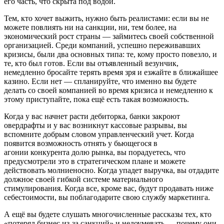
его часть, что скрыта под водой.
Тем, кто хочет выжить, нужно быть реалистами: если вы не
можете повлиять ни на санкции, ни, тем более, на
экономический рост страны — займитесь своей собственной
организацией. Среди компаний, успешно переживавших
кризисы, были два основных типа: те, кому просто повезло, и
те, кто был готов. Если вы отъявленный везунчик,
немедленно бросайте терять время зря и езжайте в ближайшее
казино. Если нет — спланируйте, что именно вы будете
делать со своей компанией во время кризиса и немедленно к
этому приступайте, пока ещё есть такая возможность.
Когда у вас начнет расти дебиторка, банки закроют
овердрафты и у вас возникнут кассовые разрывы, вы
вспомните добрым словом управленческий учет. Когда
появится возможность отнять у
бьющегося в
агонии
конкурента долю рынка, вы порадуетесь, что
предусмотрели это в стратегическом плане и можете
действовать молниеносно. Когда упадет выручка, вы отдадите
должное своей гибкой системе материального
стимулирования. Когда все, кроме вас, будут продавать ниже
себестоимости, вы поблагодарите свою службу маркетинга.
А ещё вы будете слушать многочисленные рассказы тех, кто
«потерял бизнес из-за санкций» и недоумевать — почему они