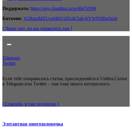
Поддержать
:
https://pay.cloudtips.ru/p/d6d7d396
Биткоин
:
1GRpmMZUoxbBjUiJXoK5qkyhYWNSRm5qJe
[ Денег нет
, но вы держитесь там
]
Telegram
Twitter
Если тебе понравилась статья, присоединяйся к Umbra.Cursor
в Telegram или Twitter – там тоже много интересного.
[ Спасибо, я уже
подписан
]
Элегантная многоходовочка