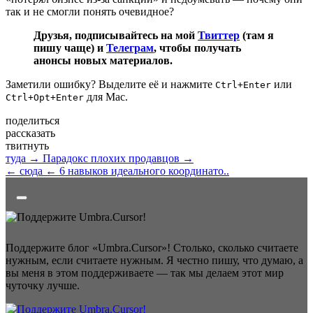
так и не смогли понять очевидное?
Друзья, подписывайтесь на мой
Твиттер
(там я
пишу чаще) и
Телеграм
, чтобы получать
анонсы новых материалов.
Заметили ошибку? Выделите её и нажмите
или
Ctrl+Enter
для Mac.
Ctrl+Opt+Enter
поделиться
рассказать
твитнуть
туда →
Парадокс плохих продавцов →
← сюда
← 6 навыков идеального координато..
Поддержите блог «Umbra.Cursor»! Столько, сколько считаете
нужным, если считаете нужным. Я честно пишу, что думаю, а
вы меня в этом поддерживаете — так мы делаем этот мир
чуточку лучше.