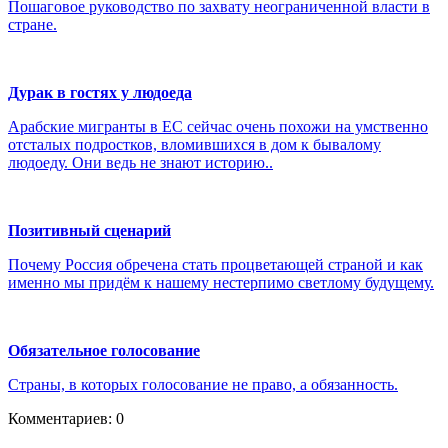
Пошаговое руководство по захвату неограниченной власти в
стране.
Дурак в гостях у людоеда
Арабские мигранты в ЕС сейчас очень похожи на умственно
отсталых подростков, вломившихся в дом к бывалому
людоеду. Они ведь не знают историю..
Позитивный сценарий
Почему Россия обречена стать процветающей страной и как
именно мы придём к нашему нестерпимо светлому будущему.
Обязательное голосование
Страны, в которых голосование не право, а обязанность.
Комментариев: 0