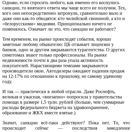
Однако, если спросить любого, как именно его коснулись
санкции, то внятного ответа мы чаще всего не получим. Тех,
кого они непосредственно затронули, сравнительно мало и
даже они как-то обходятся: кто чилийской свининой, а кто и
«белорусскими» мидиями. Принципиально ничего не
поменялось. Означает ли это, что санкции не работают?
Тем временем, на рынке происходят события, хорошо
заметные любому обывателю: ЦБ отзывает лицензии у
банков, одно за другим закрываются турагентства. О других
симптомах знают только профессионалы. На рынке
недвижимости почти в два раза упала активность
покупателей. Нарастающими темпами закрываются
производители окон. Автодилеры ожидают падения продаж
на 12-17% по отношению к прошлому, не самому удачному
году.
И так — практически в любой отрасли. Даже Роснефть,
великая и ужасная, «внезапно» попросила у правительства
помощи в размере 1,5 трлн. рублей (больше, чем суммарные
расходы федерального бюджета на здравоохранение,
образование и ЖКХ вместе взятые.)
Значит, санкции всё-таки действуют? Пока нет. То, что
происходит сейчас — последствия замедления