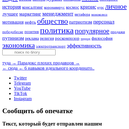
личное
история
кризис
консалтинг
космос
коронавирус
курс
менеджмент
лучшее
маркетинг
метафора
моноколесо
общество
персонал
мотивация
патриотизм
нефть
политика
популярное
позитив
победобесие
продажи
путинизм
религия
роскомпозор
философия
реклама
террор
экономика
эффективность
электротранспорт
туда →
Парадокс плохих продавцов →
← сюда
← 6 навыков идеального координато..
Twitter
Telegram
YouTube
TikTok
Instagram
Сообщить об опечатке
Текст, который будет отправлен нашим