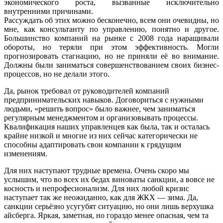
экономического роста, вызванные исключительно
внутренними причинами.
Рассуждать об этих можно бесконечно, всем они очевидны, но
мне, как консультанту по управлению, понятно и другое.
Большинство компаний на рынке с 2008 года наращивали
обороты, но теряли при этом эффективность. Могли
прогнозировать стагнацию, но не приняли её во внимание.
Должны были заниматься совершенствованием своих бизнес-
процессов, но не делали этого.
Да, рынок требовал от руководителей компаний
предпринимательских навыков. Договориться с нужными
людьми, «решить вопрос» было важнее, чем заниматься
регулярным менеджментом и организовывать процессы.
Квалификация наших управленцев как была, так и осталась
крайне низкой и многие из них сейчас категорически не
способны адаптировать свои компании к грядущим
изменениям.
Для них наступают трудные времена. Очень скоро мы
услышим, что во всех их бедах виноваты санкции, а вовсе не
косность и непрофесионализм. Для них любой кризис
наступает так же неожиданно, как для ЖКХ — зима. Да,
санкции серьёзно усугубят ситуацию, но они лишь верхушка
айсберга. Яркая, заметная, но гораздо менее опасная, чем та