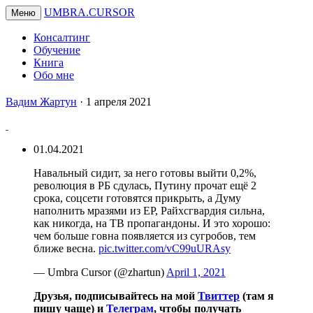
UMBRA.CURSOR
Меню
Консалтинг
Обучение
Книга
Обо мне
Вадим
Вадим Жартун
·
1 апреля 2021
Жартун
01.04.2021
Навальный сидит, за него готовы выйти 0,2%,
революция в РБ сдулась, Путину прочат ещё 2
срока, соцсети готовятся прикрыть, а Думу
наполнить мразями из ЕР, Райхсгвардия сильна,
как никогда, на ТВ пропагандоны. И это хорошо:
чем больше говна появляется из сугробов, тем
ближе весна.
pic.twitter.com/vC99uURAsy
— Umbra Cursor (@zhartun)
April 1, 2021
Друзья, подписывайтесь на мой
Твиттер
(там я
пишу чаще) и
Телеграм
, чтобы получать