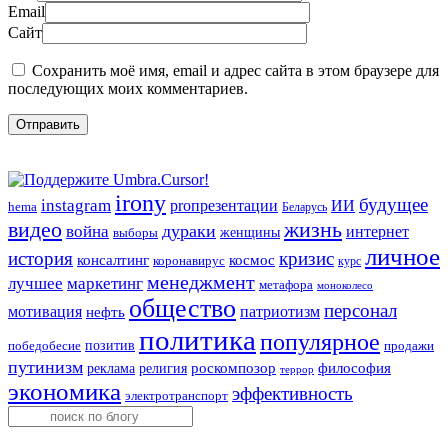
Email
Сайт
Сохранить моё имя, email и адрес сайта в этом браузере для
последующих моих комментариев.
irony
будущее
instagram
ИИ
proпрезентации
hema
Беларусь
видео
жизнь
война
дураки
интернет
женщины
выборы
личное
история
кризис
консалтинг
космос
коронавирус
курс
менеджмент
лучшее
маркетинг
метафора
моноколесо
общество
персонал
мотивация
патриотизм
нефть
политика
популярное
позитив
победобесие
продажи
путинизм
религия
роскомпозор
философия
реклама
террор
экономика
эффективность
электротранспорт