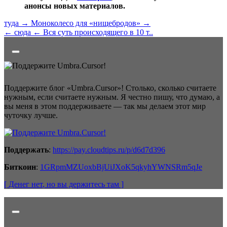
анонсы новых материалов.
туда →
Моноколесо для «нищебродов» →
← сюда
← Вся суть происходящего в 10 т..
Поддержите блог «Umbra.Cursor»! Столько, сколько считаете
нужным, если считаете нужным. Я честно пишу, что думаю, а
вы меня в этом поддерживаете — так мы делаем этот мир
чуточку лучше.
Поддержать
:
https://pay.cloudtips.ru/p/d6d7d396
Биткоин
:
1GRpmMZUoxbBjUiJXoK5qkyhYWNSRm5qJe
[ Денег нет
, но вы держитесь там
]