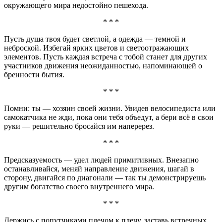
окружающего мира недостойно пешехода.
* * *
Пусть душа твоя будет светлой, а одежда — темной и
неброской. Избегай ярких цветов и светоотражающих
элементов. Пусть каждая встреча с тобой станет для других
участников движения неожиданностью, напоминающей о
бренности бытия.
* * *
Помни: ты — хозяин своей жизни. Увидев велосипедиста или
самокатчика не жди, пока они тебя объедут, а бери всё в свои
руки — решительно бросайся им наперерез.
* * *
Предсказуемость — удел людей примитивных. Внезапно
останавливайся, меняй направление движения, шагай в
сторону, двигайся по диагонали — так ты демонстрируешь
другим богатство своего внутреннего мира.
* * *
Держись с попутчиками плечом к плечу, заставь встречных