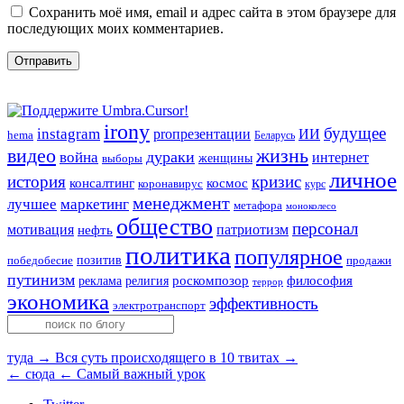
Сохранить моё имя, email и адрес сайта в этом браузере для
последующих моих комментариев.
irony
будущее
instagram
ИИ
proпрезентации
hema
Беларусь
видео
жизнь
война
дураки
интернет
женщины
выборы
личное
история
кризис
консалтинг
космос
коронавирус
курс
менеджмент
лучшее
маркетинг
метафора
моноколесо
общество
персонал
мотивация
патриотизм
нефть
политика
популярное
позитив
победобесие
продажи
путинизм
религия
роскомпозор
философия
реклама
террор
экономика
эффективность
электротранспорт
туда →
Вся суть происходящего в 10 твитах →
← сюда
← Самый важный урок