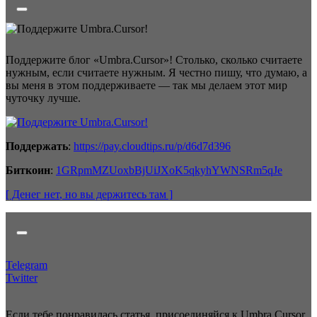
Поддержите блог «Umbra.Cursor»! Столько, сколько считаете
нужным, если считаете нужным. Я честно пишу, что думаю, а
вы меня в этом поддерживаете — так мы делаем этот мир
чуточку лучше.
Поддержать
:
https://pay.cloudtips.ru/p/d6d7d396
Биткоин
:
1GRpmMZUoxbBjUiJXoK5qkyhYWNSRm5qJe
[ Денег нет
, но вы держитесь там
]
Telegram
Twitter
Если тебе понравилась статья, присоединяйся к Umbra.Cursor