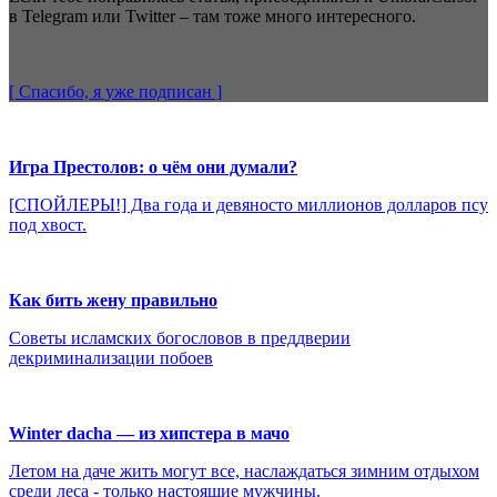
в Telegram или Twitter – там тоже много интересного.
[ Спасибо, я уже
подписан
]
Игра Престолов: о чём они думали?
[СПОЙЛЕРЫ!] Два года и девяносто миллионов долларов псу
под хвост.
Как бить жену правильно
Советы исламских богословов в преддверии
декриминализации побоев
Winter dacha — из хипстера в мачо
Летом на даче жить могут все, наслаждаться зимним отдыхом
среди леса - только настоящие мужчины.