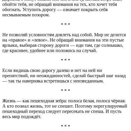
обойти тебя, не обращай внимания на тех, кто хочет тебя
обогнать. Уступить дорогу — означает покрыть себя
несмываемым позором.
* * *
Не позволяй условностям довлеть над собой. Мир не делится
на «правое» и «левое». Не обращай внимания на эти пустые
ярлыки, выбирая сторону дороги — иди там, где солнышко,
где красивее, удобнее или положись на случай.
* * *
Если видишь свою дорогу далеко и нет на ней ни
препятствий, ни неожиданностей, сделай быстрый шаг назад
— так ты наверняка встретишься с неизведанным.
* * *
Жизнь — как пешеходная зебра: полоса белая, полоса чёрная.
А кто познал жизнь, тот не спешит. Поэтому нерегулируемый
пешеходный переход следует пересекать не спеша. И пусть
весь мир подождёт.
* * *