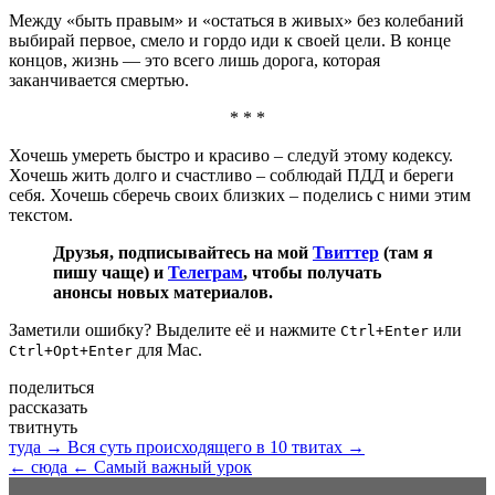
Между «быть правым» и «остаться в живых» без колебаний
выбирай первое, смело и гордо иди к своей цели. В конце
концов, жизнь — это всего лишь дорога, которая
заканчивается смертью.
* * *
Хочешь умереть быстро и красиво – следуй этому кодексу.
Хочешь жить долго и счастливо – соблюдай ПДД и береги
себя. Хочешь сберечь своих близких – поделись с ними этим
текстом.
Друзья, подписывайтесь на мой
Твиттер
(там я
пишу чаще) и
Телеграм
, чтобы получать
анонсы новых материалов.
Заметили ошибку? Выделите её и нажмите
или
Ctrl+Enter
для Mac.
Ctrl+Opt+Enter
поделиться
рассказать
твитнуть
туда →
Вся суть происходящего в 10 твитах →
← сюда
← Самый важный урок