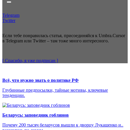
Telegram
Twitter
Если тебе понравилась статья, присоединяйся к Umbra.Cursor
в Telegram или Twitter – там тоже много интересного.
[ Спасибо, я уже
подписан
]
Всё, что нужно знать о политике РФ
Глубинные предпосылки, тайные мотивы, ключевые
тенденции.
Беларусь: заповедник гоблинов
Почему 200 тысяч беларусов вышли к дворцу Лукашенко и..