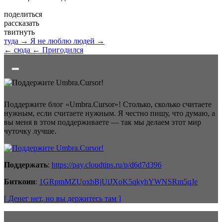
поделиться
рассказать
твитнуть
туда →
Я не люблю людей →
← сюда
← Пригодился
Поддержите блог «Umbra.Cursor»! Столько, сколько считаете
нужным, если считаете нужным. Я честно пишу, что думаю, а
вы меня в этом поддерживаете — так мы делаем этот мир
чуточку лучше.
Поддержать
:
https://pay.cloudtips.ru/p/d6d7d396
Биткоин
:
1GRpmMZUoxbBjUiJXoK5qkyhYWNSRm5qJe
[ Денег нет
, но вы держитесь там
]