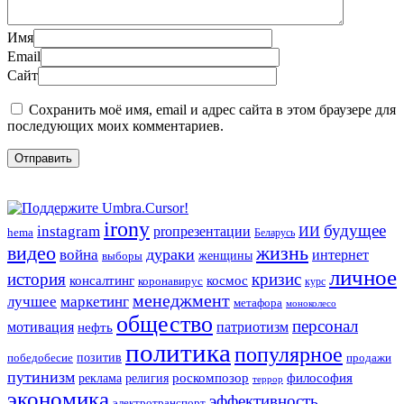
Имя
Email
Сайт
Сохранить моё имя, email и адрес сайта в этом браузере для
последующих моих комментариев.
irony
будущее
instagram
ИИ
proпрезентации
hema
Беларусь
видео
жизнь
война
дураки
интернет
женщины
выборы
личное
история
кризис
консалтинг
космос
коронавирус
курс
менеджмент
лучшее
маркетинг
метафора
моноколесо
общество
персонал
мотивация
патриотизм
нефть
политика
популярное
позитив
победобесие
продажи
путинизм
религия
роскомпозор
философия
реклама
террор
экономика
эффективность
электротранспорт