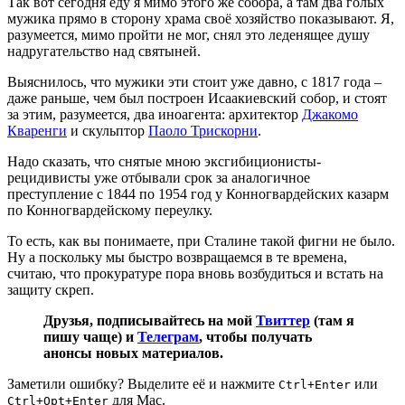
Так вот сегодня еду я мимо этого же собора, а там два голых
мужика прямо в сторону храма своё хозяйство показывают. Я,
разумеется, мимо пройти не мог, снял это леденящее душу
надругательство над святыней.
Выяснилось, что мужики эти стоит уже давно, с 1817 года –
даже раньше, чем был построен Исаакиевский собор, и стоят
за этим, разумеется, два иноагента: архитектор
Джакомо
Кваренги
и скульптор
Паоло Трискорни
.
Надо сказать, что снятые мною эксгибиционисты-
рецидивисты уже отбывали срок за аналогичное
преступление с 1844 по 1954 год у Конногвардейских казарм
по Конногвардейскому переулку.
То есть, как вы понимаете, при Сталине такой фигни не было.
Ну а поскольку мы быстро возвращаемся в те времена,
считаю, что прокуратуре пора вновь возбудиться и встать на
защиту скреп.
Друзья, подписывайтесь на мой
Твиттер
(там я
пишу чаще) и
Телеграм
, чтобы получать
анонсы новых материалов.
Заметили ошибку? Выделите её и нажмите
или
Ctrl+Enter
для Mac.
Ctrl+Opt+Enter