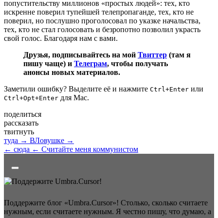
попустительству миллионов «простых людей»: тех, кто
искренне поверил тупейшей телепропаганде, тех, кто не
поверил, но послушно проголосовал по указке начальства,
тех, кто не стал голосовать и безропотно позволил украсть
свой голос. Благодаря нам с вами.
Друзья, подписывайтесь на мой
Твиттер
(там я
пишу чаще) и
Телеграм
, чтобы получать
анонсы новых материалов.
Заметили ошибку? Выделите её и нажмите
или
Ctrl+Enter
для Mac.
Ctrl+Opt+Enter
поделиться
рассказать
твитнуть
туда →
ВЛовушке →
← сюда
← Считайте меня коммунистом
Поддержите блог «Umbra.Cursor»! Столько, сколько считаете
нужным, если считаете нужным. Я честно пишу, что думаю, а