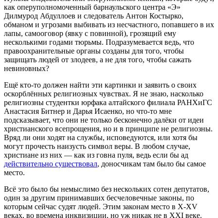
как оперуполномоченный барнаульского центра «Э»
Дилмурод Абдуллоев и следователь Антон Костырко,
обманом и угрозами выбивать из несчастного, попавшего в их
лапы, самооговор (явку с повинной), грозящий ему
несколькими годами тюрьмы. Подразумевается ведь, что
правоохранительные органы созданы для того, чтобы
защищать людей от злодеев, а не для того, чтобы сажать
невиновных?
Ещё кто-то должен найти эти картинки и заявить о своих
оскорблённых религиозных чувствах. Я не знаю, насколько
религиозны студентки юрфака алтайского филиала РАНХиГС
Анастасия Битнер и Дарья Исаенко, но что-то мне
подсказывает, что они не только бесконечно далёки от идеи
христианского всепрощения, но и в принципе не религиозны.
Вряд ли они ходят на службы, исповедуются, или хотя бы
могут прочесть наизусть символ веры. В любом случае,
христиане из них — как из говна пуля, ведь если бы ад
действительно существовал
, доносчикам там было бы самое
место.
Всё это было бы немыслимо без нескольких сотен депутатов,
один за другим принимавших бесчеловечные законы, по
которым сейчас судят людей. Этим законам место в X-XV
веках, во времена инквизиции, но уж никак не в XXI веке.