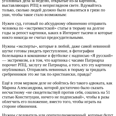
уголовных дела за неделю, открытые из-за картинок,
выставляющих РПЦ в неприглядном свете. Вдумайтесь
только, сколько людей должно было изваляться в грязи по
уши, чтобы такое стало возможным:
Нужен суд, готовый по абсурдному обвинению отправить
человека по «экстремистской» статье в тюрьму на долгие
годы за репост картинки, каких в Интернет тысячи и которые
никто никогда не считал предосудительными.
Нужны «эксперты», которые в любой, даже самой невинной
шутке готовы увидеть преступление, в фотографии
болельщика в кокошнике и футболке с надписью «Я русский»
— экстремизм, а в том, что картинка с часами Патриарха
порочит РПЦ, заслугу не Патриарха, а того, кто эту картинку
опубликовал. Отправлять невинных в тюрьму за тридцать
сребренников это же так по-христиански, правда?
Ещё в этом мерзком деле не обойтись без такого адвоката, как
Марина Александрова, которой достаточно было сказать
несчастному «не свидетельствуй против себя, сошлись на 51
статью Конституции, ничего не подписывай», чтобы в разы
облегчить его положение, вместо того, чтобы играть на
стороне обвинения.
Нужны следователь или оперуполномоченный, которые будут,