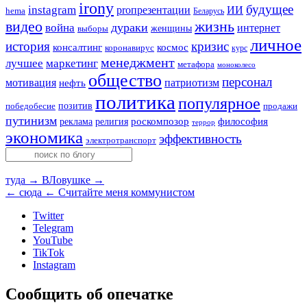
irony
будущее
instagram
ИИ
proпрезентации
hema
Беларусь
видео
жизнь
война
дураки
интернет
женщины
выборы
личное
история
кризис
консалтинг
космос
коронавирус
курс
менеджмент
лучшее
маркетинг
метафора
моноколесо
общество
персонал
мотивация
патриотизм
нефть
политика
популярное
позитив
победобесие
продажи
путинизм
религия
роскомпозор
философия
реклама
террор
экономика
эффективность
электротранспорт
туда →
ВЛовушке →
← сюда
← Считайте меня коммунистом
Twitter
Telegram
YouTube
TikTok
Instagram
Сообщить об опечатке