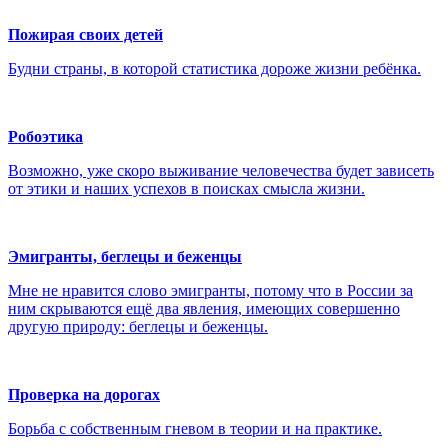
Пожирая своих детей
Будни страны, в которой статистика дороже жизни ребёнка.
Робоэтика
Возможно, уже скоро выживание человечества будет зависеть
от этики и наших успехов в поисках смысла жизни.
Эмигранты, беглецы и беженцы
Мне не нравится слово эмигранты, потому что в России за
ним скрываются ещё два явления, имеющих совершенно
другую природу: беглецы и беженцы.
Проверка на дорогах
Борьба с собственным гневом в теории и на практике.