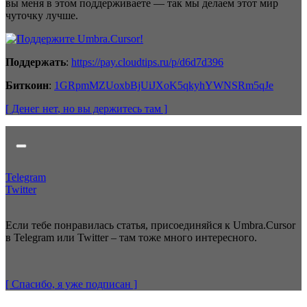
вы меня в этом поддерживаете — так мы делаем этот мир
чуточку лучше.
Поддержать
:
https://pay.cloudtips.ru/p/d6d7d396
Биткоин
:
1GRpmMZUoxbBjUiJXoK5qkyhYWNSRm5qJe
[ Денег нет
, но вы держитесь там
]
Telegram
Twitter
Если тебе понравилась статья, присоединяйся к Umbra.Cursor
в Telegram или Twitter – там тоже много интересного.
[ Спасибо, я уже
подписан
]