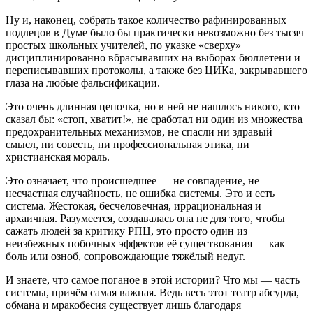
Ну и, наконец, собрать такое количество рафинированных
подлецов в Думе было бы практически невозможно без тысяч
простых школьных учителей, по указке «сверху»
дисциплинированно вбрасывавших на выборах бюллетени и
переписывавших протоколы, а также без ЦИКа, закрывавшего
глаза на любые фальсификации.
Это очень длинная цепочка, но в ней не нашлось никого, кто
сказал бы: «стоп, хватит!», не сработал ни один из множества
предохранительных механизмов, не спасли ни здравый
смысл, ни совесть, ни профессиональная этика, ни
христианская мораль.
Это означает, что происшедшее — не совпадение, не
несчастная случайность, не ошибка системы. Это и есть
система. Жестокая, бесчеловечная, иррациональная и
архаичная. Разумеется, создавалась она не для того, чтобы
сажать людей за критику РПЦ, это просто один из
неизбежных побочных эффектов её существования — как
боль или озноб, сопровождающие тяжёлый недуг.
И знаете, что самое поганое в этой истории? Что мы — часть
системы, причём самая важная. Ведь весь этот театр абсурда,
обмана и мракобесия существует лишь благодаря