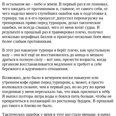
В остальном же – небо и земля. В первый раз я не понимал,
чего ожидать от противников и, главное, от самого себя, от
чего наделал много глупейших ошибок как в подготовке к
турниру, так и в его процессе: допустил перенагрузку на
тренировках прямо перед турниром, делал тактические
ошибки, не всегда слышал, чего от меня хотят судьи. В
результате в прошлый раз я травмировал плечо, получил
несколько штрафных баллов и проиграл несколько боев явно
более слабым противникам.
В этот раз накануне турнира я берёг плечо, как хрустальную
вазу – оно всё ещё не восстановилось до конца и мешало
драться в полную силу – вот они, прелести возраста, когда
организм восстанавливается медленнее и требует к себе
бережного и вдумчивого отношения.
Возможно, дело было в вечернем виски накануне или
утреннем кофе прямо перед турниром, а, может, я просто
волновался сильнее, чем в первый раз, но во рту во время
поединков у меня пересыхало так, что язык прилипал к нёбу.
Я выпил полтора литра воды и боялся пить больше, чтобы не
превратиться в ползающий по ристалищу бурдюк. В прошлый
раз такого и близко не было.
Тактических ошибок у меня в этот раз стало меньше, я начал