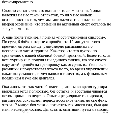
бескомпромиссно.
Сложно сказать, чем это вызвано: то ли жизненный опыт
наложил на нас такой отпечаток, то ли у нас больше
осознанности в том, чем мы занимаемся, то ли нас гонит
вперёд осознание, что времени на активный спорт осталось не
так уж и много.
А ещё после турнира я поймал «пост-турнирный синдром».
По сути, 6 боёв, которые я провёл, это 12 минут чистого
времени на ристалище, равномерно размазанных по
нескольким часам турнира. Кажется, что это пустяк по
сравнению с нашей обычной боевой практикой. Более того, за
весь турнир я не получил ни единого синяка, так что спустя
пару дней пришёл на тренировку как огурчик и.. Уже после
разминки я почувствовал что-то не то, во время упражнений
накатила усталость, и меч налился тяжестью, а к финальным
поединкам я уже еле двигался.
Оказалось, что так часто бывает: организм во время турнира
выкладывается полностью, без остатка, и восстанавливается
потом примерно неделю. Опыт и регулярные тренировки,
разумеется, сокращают период восстановления, но сам факт,
что за 12 минут боя можно потратить так много сил, был для
меня неожиданностью. Да, кстати: опытным путём я выяснил,