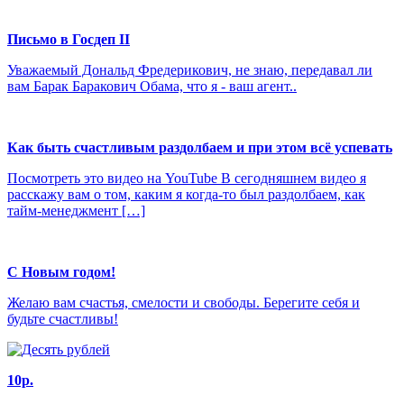
Письмо в Госдеп II
Уважаемый Дональд Фредерикович, не знаю, передавал ли
вам Барак Баракович Обама, что я - ваш агент..
Как быть счастливым раздолбаем и при этом всё успевать
Посмотреть это видео на YouTube В сегодняшнем видео я
расскажу вам о том, каким я когда-то был раздолбаем, как
тайм-менеджмент […]
С Новым годом!
Желаю вам счастья, смелости и свободы. Берегите себя и
будьте счастливы!
10р.