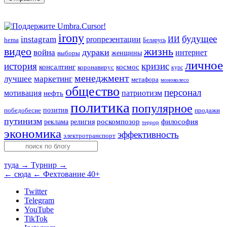
irony
будущее
instagram
ИИ
proпрезентации
hema
Беларусь
видео
жизнь
война
дураки
интернет
женщины
выборы
личное
история
кризис
консалтинг
космос
коронавирус
курс
менеджмент
лучшее
маркетинг
метафора
моноколесо
общество
персонал
мотивация
патриотизм
нефть
политика
популярное
позитив
победобесие
продажи
путинизм
религия
роскомпозор
философия
реклама
террор
экономика
эффективность
электротранспорт
туда →
Турнир →
← сюда
← Фехтование 40+
Twitter
Telegram
YouTube
TikTok