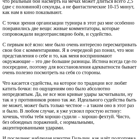
что реальный бой насмерть на мечах может длиться всего 2,5
(две с половиной) секунды, а не фантастические 10-15 минут,
как нам в кино показывают.
С точки зрения организации турнира в этот раз мне особенно
понравились две вещи: живые комментаторы, которые
сопровождали видеотрансляцию боёв, и судейство.
С первым всё ясно: мне было очень интересно пересматривать
свои бои с комментариями. Я в очередной раз понял, что мои
представления о себе и то, как меня воспринимают
окружающие – это две большие разницы. Истина всегда где-то
посередине, поэтому для восстановления адекватности бывает
очень полезно посмотреть на себя со стороны.
Что касается судейства, на которое по традиции все любят
катить бочки: по ощущениям оно было абсолютно
непредвзятым. Да, не все мои кривые удары засчитывали, ну
так и у противников ровно так же. Идеального судейства быть
не может, может быть только честное – а таким оно в этот раз
и было. В любом случае, я уже усвоил простую истину:
хочешь, чтобы тебя хорошо судили – хорошо фехтуй. Чисто,
без обоюдных поражений, с нормальными,
акцентированными ударами.
И последнее: наблюдая изнутри Гильдии, как идёт подготовка