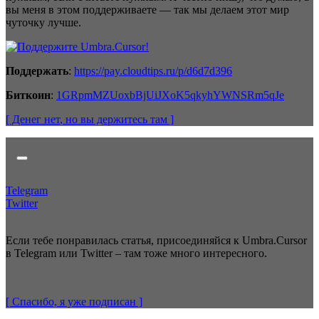
вы меня в этом поддерживаете — так мы делаем этот мир
чуточку лучше.
Поддержать
:
https://pay.cloudtips.ru/p/d6d7d396
Биткоин
:
1GRpmMZUoxbBjUiJXoK5qkyhYWNSRm5qJe
[ Денег нет
, но вы держитесь там
]
Telegram
Twitter
Если тебе понравилась статья, присоединяйся к Umbra.Cursor
в Telegram или Twitter – там тоже много интересного.
[ Спасибо, я уже
подписан
]