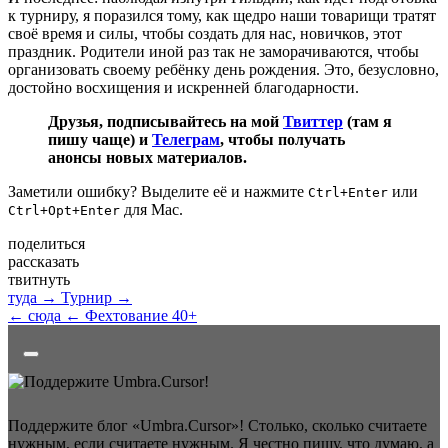
к турниру, я поразился тому, как щедро наши товарищи тратят
своё время и силы, чтобы создать для нас, новичков, этот
праздник. Родители иной раз так не заморачиваются, чтобы
организовать своему ребёнку день рождения. Это, безусловно,
достойно восхищения и искренней благодарности.
Друзья, подписывайтесь на мой
Твиттер
(там я
пишу чаще) и
Телеграм
, чтобы получать
анонсы новых материалов.
Заметили ошибку? Выделите её и нажмите
или
Ctrl+Enter
для Mac.
Ctrl+Opt+Enter
поделиться
рассказать
твитнуть
туда →
Турнир →
← сюда
← Фехтование 40+
Поддержите блог «Umbra.Cursor»! Столько, сколько считаете
нужным, если считаете нужным. Я честно пишу, что думаю, а