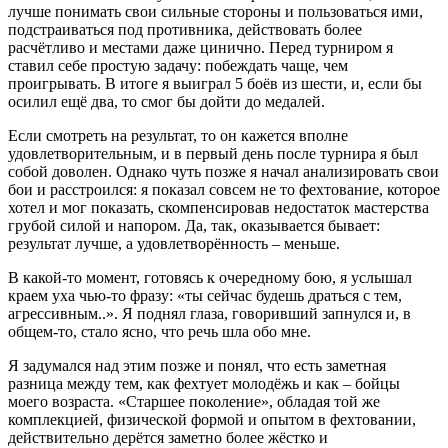
лучше понимать свои сильные стороны и пользоваться ими,
подстраиваться под противника, действовать более
расчётливо и местами даже цинично. Перед турниром я
ставил себе простую задачу: побеждать чаще, чем
проигрывать. В итоге я выиграл 5 боёв из шести, и, если бы
осилил ещё два, то смог бы дойти до медалей.
Если смотреть на результат, то он кажется вполне
удовлетворительным, и в первый день после турнира я был
собой доволен. Однако чуть позже я начал анализировать свои
бои и расстроился: я показал совсем не то фехтование, которое
хотел и мог показать, скомпенсировав недостаток мастерства
грубой силой и напором. Да, так, оказывается бывает:
результат лучше, а удовлетворённость – меньше.
В какой-то момент, готовясь к очередному бою, я услышал
краем уха чью-то фразу: «ты сейчас будешь драться с тем,
агрессивным..». Я поднял глаза, говоривший запнулся и, в
общем-то, стало ясно, что речь шла обо мне.
Я задумался над этим позже и понял, что есть заметная
разница между тем, как фехтует молодёжь и как – бойцы
моего возраста. «Старшее поколение», обладая той же
комплекцией, физической формой и опытом в фехтовании,
действительно дерётся заметно более жёстко и