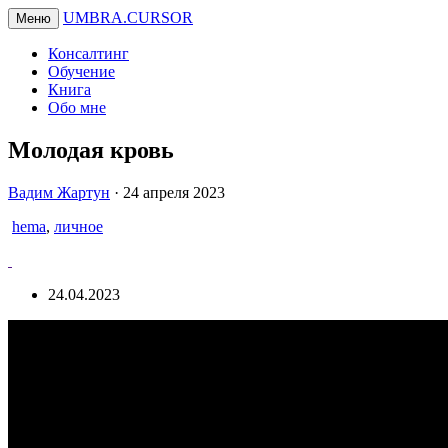
UMBRA.CURSOR
Меню
Консалтинг
Обучение
Книга
Обо мне
Молодая кровь
Вадим
Вадим Жартун
·
24 апреля 2023
Жартун
hema
,
личное
24.04.2023