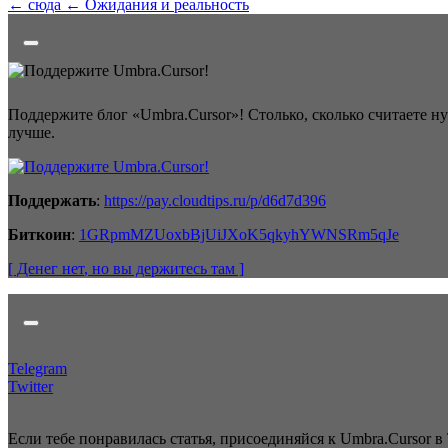
← сюда
← Ожидания и реальность
Поддержите блог «Umbra.Cursor»! Столько, сколько считаете н
лучше.
Поддержать
:
https://pay.cloudtips.ru/p/d6d7d396
Биткоин
:
1GRpmMZUoxbBjUiJXoK5qkyhYWNSRm5qJe
[ Денег нет
, но вы держитесь там
]
Telegram
Twitter
Если тебе понравилась статья, присоединяйся к Umbra.Cursor в 