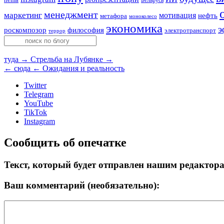
Беларусь
менеджмент
маркетинг
мотивация
нефть
метафора
моноколесо
экономика
э
роскомпозор
философия
электротранспорт
террор
туда →
Стрельба на Лубянке →
← сюда
← Ожидания и реальность
Twitter
Telegram
YouTube
TikTok
Instagram
Сообщить об опечатке
Текст, который будет отправлен нашим редактор
Ваш комментарий (необязательно):