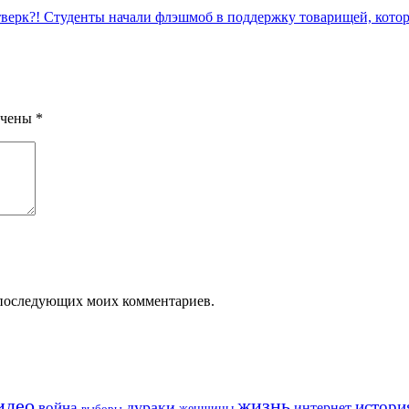
. тверк?! Студенты начали флэшмоб в поддержку товарищей, кото
ечены
*
ля последующих моих комментариев.
идео
жизнь
истори
война
дураки
интернет
женщины