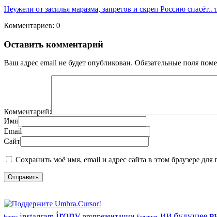
Неужели от засилья маразма, запретов и скреп Россию спасёт.
Комментариев: 0
Оставить комментарий
Ваш адрес email не будет опубликован.
Обязательные поля пом
Комментарий:
Имя
Email
Сайт
Сохранить моё имя, email и адрес сайта в этом браузере д
irony
в
будущее
instagram
ИИ
proпрезентации
hema