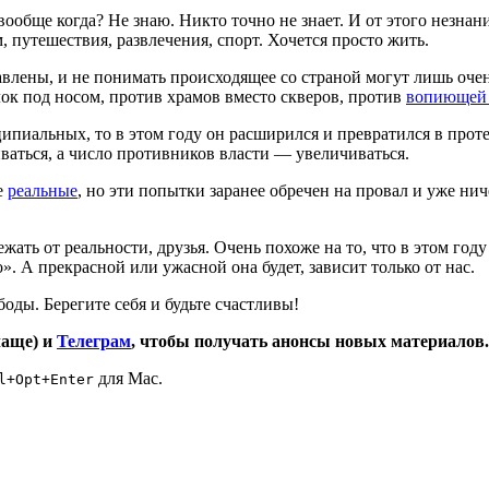
обще когда? Не знаю. Никто точно не знает. И от этого незнани
ом, путешествия, развлечения, спорт. Хочется просто жить.
ставлены, и не понимать происходящее со страной могут лишь оч
ок под носом, против храмов вместо скверов, против
вопиющей 
пиальных, то в этом году он расширился и превратился в проте
иваться, а число противников власти — увеличиваться.
е
реальные
, но эти попытки заранее обречен на провал и уже ни
ежать от реальности, друзья. Очень похоже на то, что в этом г
». А прекрасной или ужасной она будет, зависит только от нас.
оды. Берегите себя и будьте счастливы!
чаще) и
Телеграм
, чтобы получать анонсы новых материалов.
для Mac.
l+Opt+Enter