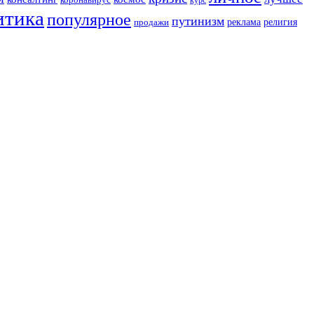
коронавирус
курс
итика
популярное
путинизм
религия
реклама
продажи