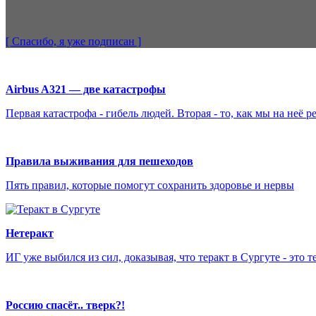
[ Спасибо, я уже
подписан
]
Airbus A321 — две катастрофы
Первая катастрофа - гибель людей. Вторая - то, как мы на неё р
Правила выживания для пешеходов
Пять правил, которые помогут сохранить здоровье и нервы
Нетеракт
ИГ уже выбился из сил, доказывая, что теракт в Сургуте - это те
Россию спасёт.. тверк?!