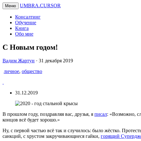
UMBRA.CURSOR
Меню
Консалтинг
Обучение
Книга
Обо мне
С Новым годом!
Вадим
Вадим Жартун
·
31 декабря 2019
Жартун
личное
,
общество
31.12.2019
В прошлом году, поздравляя вас, друзья, я
писал
: «Возможно, с
концов всё будет хорошо.»
Ну, с первой частью всё так и случилось: было жёстко. Протес
санкций, с хрустом закручивающиеся гайки,
горящий Супердж