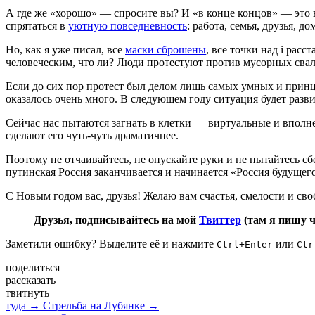
А где же «хорошо» — спросите вы? И «в конце концов» — это во
спрятаться в
уютную повседневность
: работа, семья, друзья, д
Но, как я уже писал, все
маски сброшены
, все точки над i рас
человеческим, что ли? Люди протестуют против мусорных свал
Если до сих пор протест был делом лишь самых умных и принци
оказалось очень много. В следующем году ситуация будет разв
Сейчас нас пытаются загнать в клетки — виртуальные и вполн
сделают его чуть-чуть драматичнее.
Поэтому не отчаивайтесь, не опускайте руки и не пытайтесь сб
путинская Россия заканчивается и начинается «Россия будущего
С Новым годом вас, друзья! Желаю вам счастья, смелости и своб
Друзья, подписывайтесь на мой
Твиттер
(там я пишу 
Заметили ошибку? Выделите её и нажмите
или
Ctrl+Enter
Ctr
поделиться
рассказать
твитнуть
туда →
Стрельба на Лубянке →