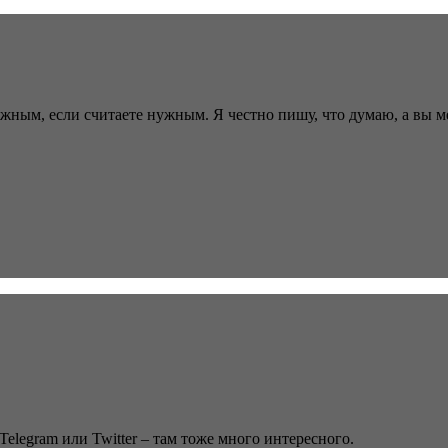
ужным, если считаете нужным. Я честно пишу, что думаю, а вы 
Telegram или Twitter – там тоже много интересного.