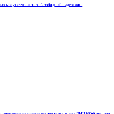
рых могут отчислить за безобидный видеоклип.
личное
я
кризис
лучшее
консалтинг
космос