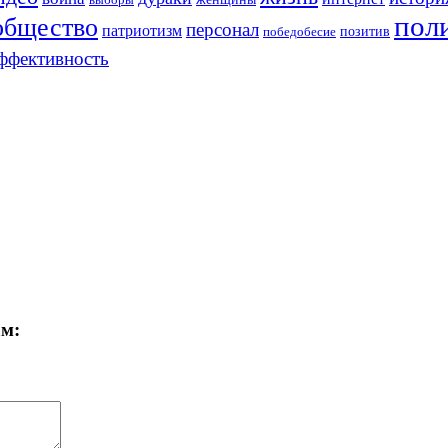
выборы
пол
общество
персонал
патриотизм
позитив
победобесие
ффективность
ам: