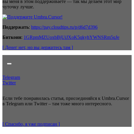
вы меня в этом поддерживаете — так мы делаем этот мир
чуточку лучше.
Поддержать
:
https://pay.cloudtips.ru/p/d6d7d396
Биткоин
:
1GRpmMZUoxbBjUiJXoK5qkyhYWNSRm5qJe
[ Денег нет
, но вы держитесь там
]
Telegram
Twitter
Если тебе понравилась статья, присоединяйся к Umbra.Cursor
в Telegram или Twitter – там тоже много интересного.
[ Спасибо, я уже
подписан
]