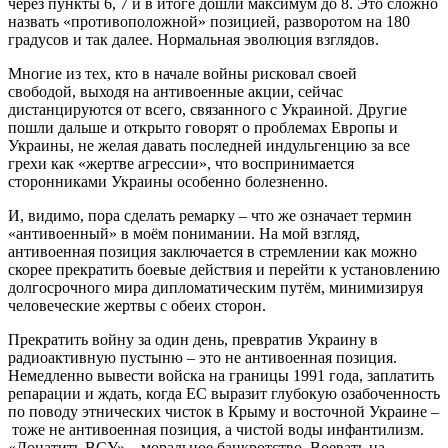
через пункты 6, 7 и в итоге дошли максимум до 8. Это сложно
назвать «противоположной» позицией, разворотом на 180
градусов и так далее. Нормальная эволюция взглядов.
Многие из тех, кто в начале войны рисковал своей
свободой, выходя на антивоенные акции, сейчас
дистанцируются от всего, связанного с Украиной. Другие
пошли дальше и открыто говорят о проблемах Европы и
Украины, не желая давать последней индульгенцию за все
грехи как «жертве агрессии», что воспринимается
сторонниками Украины особенно болезненно.
И, видимо, пора сделать ремарку – что же означает термин
«антивоенный» в моём понимании. На мой взгляд,
антивоенная позиция заключается в стремлении как можно
скорее прекратить боевые действия и перейти к установлению
долгосрочного мира дипломатическим путём, минимизируя
человеческие жертвы с обеих сторон.
Прекратить войну за один день, превратив Украину в
радиоактивную пустыню – это не антивоенная позиция.
Немедленно вывести войска на границы 1991 года, заплатить
репарации и ждать, когда ЕС выразит глубокую озабоченность
по поводу этнических чисток в Крыму и восточной Украине –
тоже не антивоенная позиция, а чистой воды инфантилизм.
«Донатить ВСУ» – моральное банкротство. Воевать на