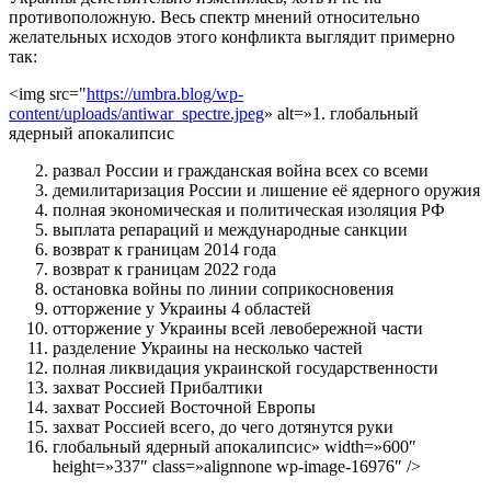
противоположную. Весь спектр мнений относительно
желательных исходов этого конфликта выглядит примерно
так:
<img src="
https://umbra.blog/wp-
content/uploads/antiwar_spectre.jpeg
» alt=»1. глобальный
ядерный апокалипсис
развал России и гражданская война всех со всеми
демилитаризация России и лишение её ядерного оружия
полная экономическая и политическая изоляция РФ
выплата репараций и международные санкции
возврат к границам 2014 года
возврат к границам 2022 года
остановка войны по линии соприкосновения
отторжение у Украины 4 областей
отторжение у Украины всей левобережной части
разделение Украины на несколько частей
полная ликвидация украинской государственности
захват Россией Прибалтики
захват Россией Восточной Европы
захват Россией всего, до чего дотянутся руки
глобальный ядерный апокалипсис» width=»600″
height=»337″ class=»alignnone wp-image-16976″ />