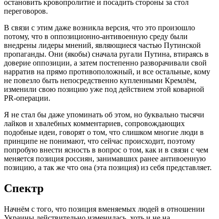
остановить кровопролитие и посадить стороны за стол
переговоров.
В связи с этим даже возникла версия, что это произошло
потому, что в оппозиционно-антивоенную среду были
внедрены лидеры мнений, являющиеся частью Путинской
пропаганды. Они (якобы) сначала ругали Путина, втираясь в
доверие оппозиции, а затем постепенно разворачивали свой
нарратив на прямо противоположный, и все остальные, кому
не повезло быть непосредственно купленными Кремлём,
изменили свою позицию уже под действием этой коварной
PR-операции.
Я не стал бы даже упоминать об этом, но буквально тысячи
лайков и хвалебных комментариев, сопровождающих
подобные идеи, говорят о том, что слишком многие люди в
принципе не понимают, что сейчас происходит, поэтому
попробую внести ясность в вопрос о том, как и в связи с чем
меняется позиция россиян, занимавших ранее антивоенную
позицию, а так же что она (эта позиция) из себя представляет.
Спектр
Начнём с того, что позиция вменяемых людей в отношении
Украины действительно изменилась, хоть и не на