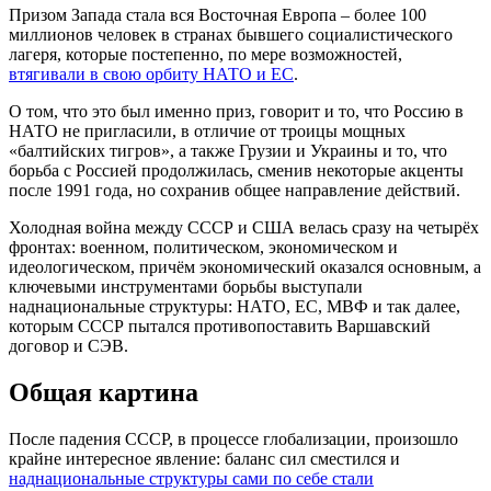
Призом Запада стала вся Восточная Европа – более 100
миллионов человек в странах бывшего социалистического
лагеря, которые постепенно, по мере возможностей,
втягивали в свою орбиту НАТО и ЕС
.
О том, что это был именно приз, говорит и то, что Россию в
НАТО не пригласили, в отличие от троицы мощных
«балтийских тигров», а также Грузии и Украины и то, что
борьба с Россией продолжилась, сменив некоторые акценты
после 1991 года, но сохранив общее направление действий.
Холодная война между СССР и США велась сразу на четырёх
фронтах: военном, политическом, экономическом и
идеологическом, причём экономический оказался основным, а
ключевыми инструментами борьбы выступали
наднациональные структуры: НАТО, ЕС, МВФ и так далее,
которым СССР пытался противопоставить Варшавский
договор и СЭВ.
Общая картина
После падения СССР, в процессе глобализации, произошло
крайне интересное явление: баланс сил сместился и
наднациональные структуры сами по себе стали