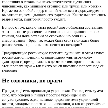
говорящих о тотальной некомпетентности путинских
чиновников, как минимум странно: или трусы, или крестик.
Кроме того, любой лидер мнений чаще всего формулирует и
выражает то, чем «дышит» его аудитория. Как только эта связь
разрывается, аудитория просто уходит.
Вопрос о том, какую часть российского общества составляют
«антивоенные россияне» и стоят ли они в принципе таких
усилий, мы пока оставим за скобками, но если PR-
спецоперация – бред, то, может быть стоит поискать более
реалистичные причины изменения их позиции?
Традиционную российскую пропаганду винить в этом глупо:
российская оппозиция, ставшая ядром «антивоенной»
аудитории сформировалась в десятилетиях противостояния с
этой пропагандой – так с чего бы ей внезапно попасть под её
влияние?
Не союзники, но враги
Правда, ещё есть пропаганда украинская. Точнее, есть сумма
того, что говорят и пишут простые украинцы и им
сочувствующие, официальные представители украинской
власти, западные политики и чиновники, а так же российские