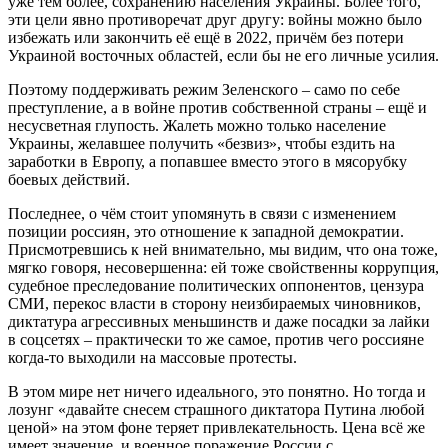
уже тем более, сохранению населения Украины. Более того,
эти цели явно противоречат друг другу: войны можно было
избежать или закончить её ещё в 2022, причём без потери
Украиной восточных областей, если бы не его личные усилия.
Поэтому поддерживать режим Зеленского – само по себе
преступление, а в войне против собственной страны – ещё и
несусветная глупость. Жалеть можно только население
Украины, желавшее получить «безвиз», чтобы ездить на
заработки в Европу, а попавшее вместо этого в мясорубку
боевых действий.
Последнее, о чём стоит упомянуть в связи с изменением
позиции россиян, это отношение к западной демократии.
Присмотревшись к ней внимательно, мы видим, что она тоже,
мягко говоря, несовершенна: ей тоже свойственны коррупция,
судебное преследование политических оппонентов, цензура
СМИ, перекос власти в сторону неизбираемых чиновников,
диктатура агрессивных меньшинств и даже посадки за лайки
в соцсетях – практически то же самое, против чего россияне
когда-то выходили на массовые протесты.
В этом мире нет ничего идеального, это понятно. Но тогда и
лозунг «давайте снесем страшного диктатора Путина любой
ценой» на этом фоне теряет привлекательность. Цена всё же
имеет значение, и военное поражение России с