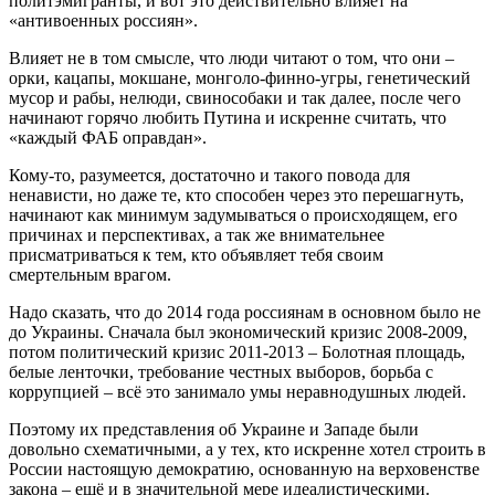
политэмигранты, и вот это действительно влияет на
«антивоенных россиян».
Влияет не в том смысле, что люди читают о том, что они –
орки, кацапы, мокшане, монголо-финно-угры, генетический
мусор и рабы, нелюди, свинособаки и так далее, после чего
начинают горячо любить Путина и искренне считать, что
«каждый ФАБ оправдан».
Кому-то, разумеется, достаточно и такого повода для
ненависти, но даже те, кто способен через это перешагнуть,
начинают как минимум задумываться о происходящем, его
причинах и перспективах, а так же внимательнее
присматриваться к тем, кто объявляет тебя своим
смертельным врагом.
Надо сказать, что до 2014 года россиянам в основном было не
до Украины. Сначала был экономический кризис 2008-2009,
потом политический кризис 2011-2013 – Болотная площадь,
белые ленточки, требование честных выборов, борьба с
коррупцией – всё это занимало умы неравнодушных людей.
Поэтому их представления об Украине и Западе были
довольно схематичными, а у тех, кто искренне хотел строить в
России настоящую демократию, основанную на верховенстве
закона – ещё и в значительной мере идеалистическими.