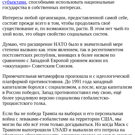
субъектами
, способными использовать национальные
государства в собственных интересах.
Интересы любой организации, предоставленной самой себе,
состоят прежде всего в том, чтобы продолжить своё
существование и, по возможности, расти. В этом нет чьей-то
злой воли, это общее свойство социальных систем.
Думаю, что расширение НАТО было в значительной мере
степени вызвано как этим явлением, так и ресентиментом
постсоветских республик, винящих в более низком по
сравнению с Западной Европой уровнем жизни их
«оккупацию» Советским Союзом.
Примечательная метаморфоза произошла и с идеологической
платформой противостояния. До 1991 года западный
капитализм боролся с социализмом, а после, когда капитализм
в России победил, Запад противопоставил ему свою, ещё
более уродливую версию социализма глобалистско-
троцкистского толка.
Если бы не победа Трампа на выборах и его персональная
война с леваками-глобалистами на территории США, мы
могли бы обо всё этом только догадываться. Но когда Маск с
Трампом выпотрошили USAID и вывалили его потроха на