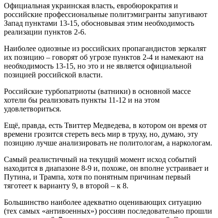
Официальная украинская власть, евробюрократия и
российские профессиональные политэмигранты запугивают
Запад пунктами 13-15, обосновывая этим необходимость
реализации пунктов 2-6.
Наиболее одиозные из российских пропагандистов зеркалят
их позицию – говорят об угрозе пунктов 2-4 и намекают на
необходимость 13-15, но это и не является официальной
позицией российской власти.
Российские турбопатриоты (ватники) в основной массе
хотели бы реализовать пункты 11-12 и на этом
удовлетвориться.
Ещё, правда, есть Твиттер Медведева, в котором он время от
времени грозится стереть весь мир в труху, но, думаю, эту
позицию лучше анализировать не политологам, а наркологам.
Самый реалистичный на текущий момент исход событий
находится в диапазоне 8-9 и, похоже, он вполне устраивает и
Путина, и Трампа, хотя по понятным причинам первый
тяготеет к варианту 9, в второй – к 8.
Большинство наиболее адекватно оценивающих ситуацию
(тех самых «антивоенных») россиян последовательно прошли