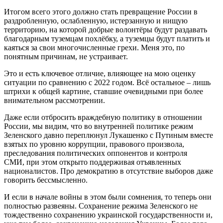
Итогом всего этого должно стать превращение России в
раздробленную, ослабленную, истерзанную и нищую
территорию, на которой добрые волонтёры будут раздавать
благодарным туземцам похлёбку, а туземцы будут платить и
каяться за свои многочисленные грехи. Меня это, по
понятным причинам, не устраивает.
Это и есть ключевое отличие, влияющее на мою оценку
ситуации по сравнению с 2022 годом. Всё остальное – лишь
штрихи к общей картине, ставшие очевидными при более
внимательном рассмотрении.
Даже если отбросить враждебную политику в отношении
России, мы видим, что во внутренней политике режим
Зеленского давно переплюнул Лукашенко с Путиным вместе
взятых по уровню коррупции, правового произвола,
преследования политических оппонентов и контроля
СМИ, при этом открыто поддерживая отъявленных
националистов. Про демократию в отсутствие выборов даже
говорить бессмысленно.
И если в начале войны в этом были сомнения, то теперь они
полностью развеяны. Сохранение режима Зеленского не
тождественно сохранению украинской государственности и,