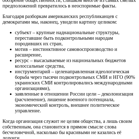
обозрение общественности, слишком многое из самых смелых
предположений превратилось в неоспоримые факты.
Благодаря разборкам американских республиканцев с
демократами мы, наконец, увидели картину целиком:
субъект – крупные наднациональные структуры,
переставшие быть подконтрольными народам
породивших их стран,
мотив – инстинктивное самовоспроизводство и
расширение,
ресурс – высасываемые из национальных бюджетов
колоссальные средства,
инструментарий – целенаправленная идеологическая
борьба через тысячи подконтрольных СМИ и НГО (90%
украинских СМИ контролировались международными
организациями),
заявленные в отношении России цели – деколонизация
(расчленение), лишение военного потенциала,
экономический контроль, внешнее политическое
управление.
Когда организация служит не целям общества, а лишь своим
собственным, она становится в прямом смысле слова
бесчеловечной, насколько бы красивыми не казались её
лозунги.