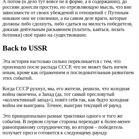
А потом (и дело тут вовсе не в форме, а в содержании), до
россиян донесли простую, но отрезвляющую мысль, что вне
зависимости от своих убеждений и отношений с Путиным
никакие они не союзники, а на самом деле враги, которые
должны либо сдохнуть, либо сдаться на милость победителя,
доказав деятельным раскаянием (платить, каяться, лизать
ботинки) своё право на существование.
Back to USSR
Эта история настолько сильно перекликается с тем, что
произошло после распада СССР, что не может быть ничем
иным, кроме как отражением и последовательным развитием
этих событий.
Когда СССР рухнул, мы, его жители, решили, что холодная
война окончена, а Запад (да, тот самый пресловутый
«коллективный запад»), повёл себя так, как будто холодная
война им выиграна. Точнее, выигран текущий её раунд.
Это принципиально разные трактовки одного и того же
события. В первом случае стороны переходят к более-менее
равноправному сотрудничеству, во втором – победитель
получает приз и готовится к следующему раунду.