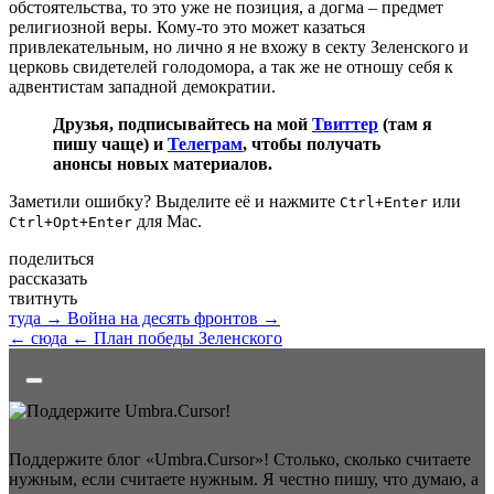
обстоятельства, то это уже не позиция, а догма – предмет
религиозной веры. Кому-то это может казаться
привлекательным, но лично я не вхожу в секту Зеленского и
церковь свидетелей голодомора, а так же не отношу себя к
адвентистам западной демократии.
Друзья, подписывайтесь на мой
Твиттер
(там я
пишу чаще) и
Телеграм
, чтобы получать
анонсы новых материалов.
Заметили ошибку? Выделите её и нажмите
или
Ctrl+Enter
для Mac.
Ctrl+Opt+Enter
поделиться
рассказать
твитнуть
туда →
Война на десять фронтов →
← сюда
← План победы Зеленского
Поддержите блог «Umbra.Cursor»! Столько, сколько считаете
нужным, если считаете нужным. Я честно пишу, что думаю, а