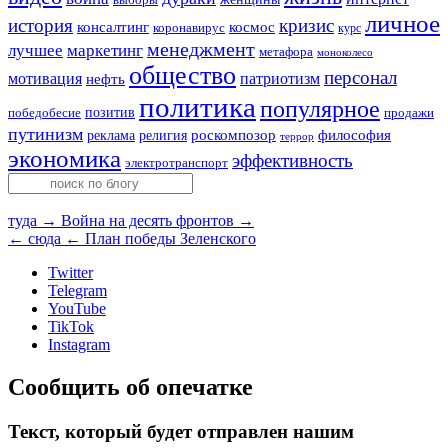
личное
история
кризис
консалтинг
космос
коронавирус
курс
менеджмент
лучшее
маркетинг
метафора
моноколесо
общество
персонал
мотивация
патриотизм
нефть
политика
популярное
позитив
победобесие
продажи
путинизм
религия
роскомпозор
философия
реклама
террор
экономика
эффективность
электротранспорт
туда →
Война на десять фронтов →
← сюда
← План победы Зеленского
Twitter
Telegram
YouTube
TikTok
Instagram
Сообщить об опечатке
Текст, который будет отправлен нашим