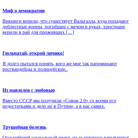
Миф о демократии
Викинги верили, что существует Вальгалла, куда попадают
доблестные воины, погибшие с мечом в руках, христиане
верили в рай для проживших […]
Гюльчатай, открой личико!
Я долго пытался понять, кого же мне так напоминают
росгвардейцы и полицейские..
Из мавзолея с любовью
Вместо СССР мы получили «Совок 2.0» со всеми его
недостатками и дело не в Путине, а в нас самих.
Трущобная болезнь
Опаснейший социальный недуг, из-за которого взрываются