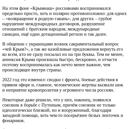
На этом фоне «Крымнаш» россиянами воспринимался
предельно просто, хоть и полярно противоположно: для одних
– «возвращение в родную гавань», для других – грубое
нарушение международных договоров, разрушение
отношений с братским народом, международные
санкции, ещё один дотационный регион и так далее.
В общении с украинцами возник сакраментальный вопрос
«чей Крым?», а так же назойливые предложения вернуть его
ко всем, кто не сразу посылал их на три буквы. Тем не менее,
аннексия Крыма произошла быстро, бескровно, и отчасти
поэтому воспринималась как нечто менее важное, чем
происходящее внутри страны.
2022 год это изменил: сводки с фронта, боевые действия в
прямом эфире и, главное, человеческие жертвы вызвали шок
и неприятие кровопролития у огромного числа россиян.
Некоторые даже решили, что у них, наконец, появился
союзник в борьбе с Путиным, причём союзник не только
идеологически близкий, но и вооруженный, благодаря
западной помощи, хоть чем-то посерьёзнее белых ленточек и
фонариков.