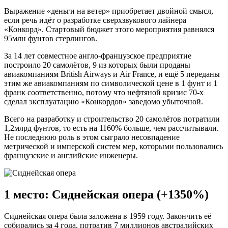
Выражение «деньги на ветер» приобретает двойной смысл,
если речь идёт о разработке сверхзвукового лайнера
«Конкорд». Стартовый бюджет этого мероприятия равнялся
95млн фунтов стерлингов.
За 14 лет совместное англо-французское предприятие
построило 20 самолётов, 9 из которых были проданы
авиакомпаниям British Airways и Air France, и ещё 5 переданы
этим же авиакомпаниям по символической цене в 1 фунт и 1
франк соответственно, потому что нефтяной кризис 70-х
сделал эксплуатацию «Конкордов» заведомо убыточной.
Всего на разработку и строительство 20 самолётов потратили
1,2млрд фунтов, то есть на 1160% больше, чем рассчитывали.
Не последнюю роль в этом сыграло несовпадение
метрической и имперской систем мер, которыми пользовались
французские и английские инженеры.
1 место: Сиднейская опера (+1350%)
Сиднейская опера была заложена в 1959 году. Закончить её
собирались за 4 года, потратив 7 миллионов австралийских