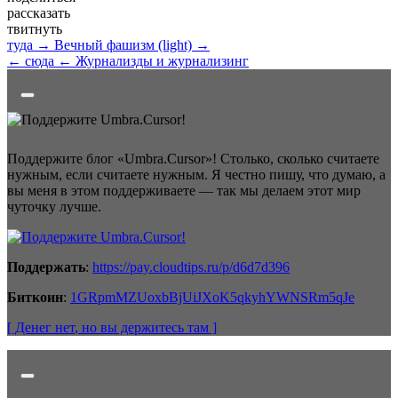
рассказать
твитнуть
туда →
Вечный фашизм (light) →
← сюда
← Журнализды и журнализинг
Поддержите блог «Umbra.Cursor»! Столько, сколько считаете
нужным, если считаете нужным. Я честно пишу, что думаю, а
вы меня в этом поддерживаете — так мы делаем этот мир
чуточку лучше.
Поддержать
:
https://pay.cloudtips.ru/p/d6d7d396
Биткоин
:
1GRpmMZUoxbBjUiJXoK5qkyhYWNSRm5qJe
[ Денег нет
, но вы держитесь там
]