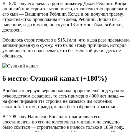
В 1870 году его начал строить инженер Джон Рёблинг. Когда
он погиб при строительстве моста, строительство продолжил
его сын — Вашингтон Рёблинг. Когда и он получил травму,
строительство продолжила его жена, Рёблинг. Дошло бы,
наверное, и до внуков, но спустя 13 лет мост был, всё-таки,
достроен.
Обошлось строительство в $15,1млн, что в два раза превысило
запланированную сумму. Что было этому причиной, история
умалчивает, но подозреваю, что без женской руки здесь не
обошлось.
6 место: Суэцкий канал (+180%)
Вообще-то первую версию канала прорыли ещё под чутким
руководством фараонов, то есть примерно 4000 лет назад —
на фоне пирамид эта стройка не казалась им особенно
сложной. Потом, правда, канал был заброшен и засыпан.
В 1798 году Наполеон Бонапарт планировал его
восстановить, но его наполеоновским планам не суждено
было сбыться — строительство началось только в 1859 году,