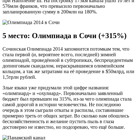
при Наполеоне III. На постройку 173км канала ушло 10 лет и
576млн франков, что превысило первоначально
запланированную сумму в 200млн на 180%.
5 место: Олимпиада в Сочи (+315%)
Сочинская Олимпиада 2014 запомнится потомкам тем, что
стала первой (и, вероятнее всего, последней) зимней
олимпиадой, проведённой в субтропиках, беспрецедентным
допинговым скандалом, нераскрывшимся олимпийским
кольцом, а так же затратами на её проведение в $50млрд, или
1,5трлн рублей.
Злые языки уже придумали этой цифре названия:
«олимпиард» и «охулиард». Первоначально заявленный
бюджет был превышен на 315%, из-за чего олимпиада стала
самой дорогой в истории человечества. Не последнюю
очередь в этом сыграли откаты и распилы, составившие
примерно треть от общих затрат. Во сколько нам обошлись
бесхозяйственность и желание пустить пыль в глаза
достоверно не известно, но подозреваю, что ещё больше.