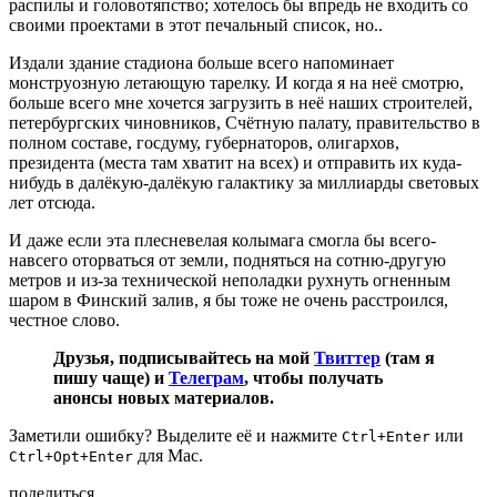
распилы и головотяпство; хотелось бы впредь не входить со
своими проектами в этот печальный список, но..
Издали здание стадиона больше всего напоминает
монструозную летающую тарелку. И когда я на неё смотрю,
больше всего мне хочется загрузить в неё наших строителей,
петербургских чиновников, Счётную палату, правительство в
полном составе, госдуму, губернаторов, олигархов,
президента (места там хватит на всех) и отправить их куда-
нибудь в далёкую-далёкую галактику за миллиарды световых
лет отсюда.
И даже если эта плесневелая колымага смогла бы всего-
навсего оторваться от земли, подняться на сотню-другую
метров и из-за технической неполадки рухнуть огненным
шаром в Финский залив, я бы тоже не очень расстроился,
честное слово.
Друзья, подписывайтесь на мой
Твиттер
(там я
пишу чаще) и
Телеграм
, чтобы получать
анонсы новых материалов.
Заметили ошибку? Выделите её и нажмите
или
Ctrl+Enter
для Mac.
Ctrl+Opt+Enter
поделиться