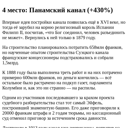
4 место: Панамский канал (+430%)
Впервые идея постройки канала появилась ещё в XVI веке, но
тогда её зарубил на корню религиозный король Испании
Филипп II, посчитав, «что Бог соединил, человек разъединить
не может». Вернулись к ней только в 1879 году.
На строительство планировалось потратить 658млн франков,
но наученные опытом строительства Суэцкого канала
французские концессионеры подстраховались и собрали
1,5млрд.
К 1888 году была выполнена треть работ и на них потрачено
примерно 600млн франков, но деньги кончились — всё
остальное было растрачено на подкуп газет, парламента
Колумбии и, как это ни странно — на распилы.
Одним из участников последовавшего за крахом проекта
судебного разбирательства стал тот самый Эйфель,
построивший знаменитую башню. Его даже приговорили к
20000 франкам штрафа и 2 годам тюрьмы, но кассационный
суд отменил приговор за истечением срока давности.
Достроили в 1913 году канал уже американцы, потратив на