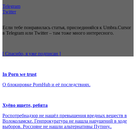
Telegram
Twitter
Если тебе понравилась статья, присоединяйся к Umbra.Cursor
в Telegram или Twitter – там тоже много интересного.
[ Спасибо, я уже
подписан
]
In Porn we trust
О блокировке PornHub и её последствиях.
Хуёво ищете, ребята
Роспотребнадзор не нашёл превышения вредных веществ в
Волоколамске. Генпрокуратура не нашла нарушений в ходе
выборов. Россияне не нашли альтернативы Путину..