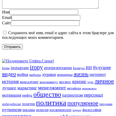
Имя
Email
Сайт
Сохранить моё имя, email и адрес сайта в этом браузере для
последующих моих комментариев.
irony
будущее
instagram
ИИ
proпрезентации
hema
Беларусь
видео
жизнь
война
дураки
интернет
женщины
выборы
личное
история
кризис
консалтинг
космос
коронавирус
курс
менеджмент
лучшее
маркетинг
метафора
моноколесо
общество
персонал
мотивация
патриотизм
нефть
политика
популярное
позитив
победобесие
продажи
путинизм
религия
роскомпозор
философия
реклама
террор
экономика