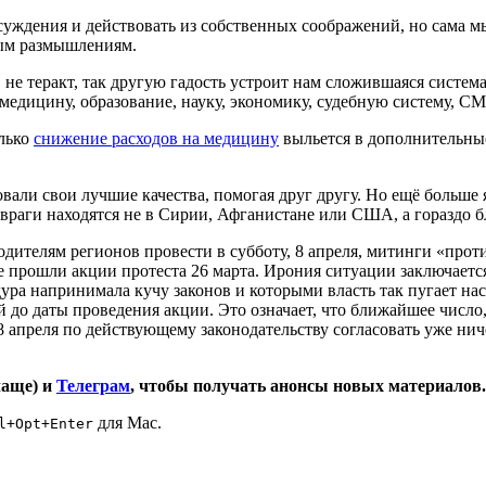
уждения и действовать из собственных соображений, но сама мыс
ным размышлениям.
 не теракт, так другую гадость устроит нам сложившаяся система
 медицину, образование, науку, экономику, судебную систему, 
олько
снижение расходов на медицину
выльется в дополнительные
ли свои лучшие качества, помогая друг другу. Но ещё больше я б
 враги находятся не в Сирии, Афганистане или США, а гораздо б
телям регионов провести в субботу, 8 апреля, митинги «против
е прошли акции протеста 26 марта. Ирония ситуации заключается
ра напринимала кучу законов и которыми власть так пугает на
дней до даты проведения акции. Это означает, что ближайшее числ
 апреля по действующему законодательству согласовать уже ничег
чаще) и
Телеграм
, чтобы получать анонсы новых материалов.
для Mac.
l+Opt+Enter