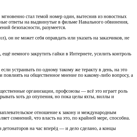
н мгновенно стал темой номер один, вытеснив из новостных
льные ответы на выдвинутые в фильме Навального обвинения,
ний безопасности, разумеется.
 он не может себя оправдать или указать на заказчиков, не
 ещё немного закрутить гайки в Интернете, усилить контроль
сли устраивать по одному такому же теракту в день, на это
и повлиять на общественное мнение по какому-либо вопросу, а
общественные организации, профсоюзы — всё это играет роль
ывать хоть до опупения, но пока целы яхты, виллы и
, наплевательское отношение к закону и международным
яет сомнений, что власть на это, по крайней мере, способна.
з детонаторов на час вперёд — и дело сделано, а концы