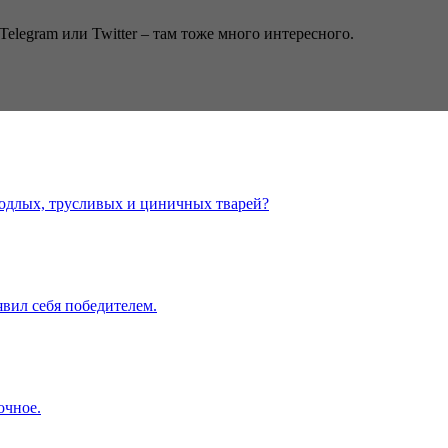
Telegram или Twitter – там тоже много интересного.
подлых, трусливых и циничных тварей?
ъявил себя победителем.
очное.