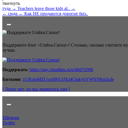
твитнуть
туда →
Teachers leave those kids al.. →
← сюда
← Как НЕ продаются дорогие биз..
Поддержите блог «Umbra.Cursor»! Столько, сколько считаете н
лучше.
Поддержать
:
https://pay.cloudtips.ru/p/d6d7d396
Биткоин
:
1GRpmMZUoxbBjUiJXoK5qkyhYWNSRm5qJe
[ Денег нет
, но вы держитесь там
]
Telegram
Twitter