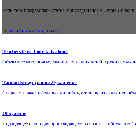
Если тебе понравилась статья, присоединяйся к Umbra.Cursor в 
[ Спасибо, я уже
подписан
]
Teachers leave those kids alone!
Объясните мне, почему мы отдаём наших детей в руки самых 
Тайная Ынаугурация Лукашенко
Сперва он начал с беларусами войну, а теперь, из отчаяния, об
Обнуление
Подходящее слово для происходящего в стране — обнуление. Т