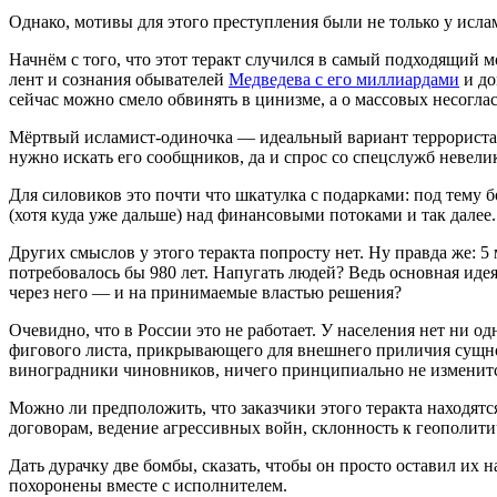
Однако, мотивы для этого преступления были не только у ислами
Начнём с того, что этот теракт случился в самый подходящий 
лент и сознания обывателей
Медведева с его миллиардами
и до
сейчас можно смело обвинять в цинизме, а о массовых несогл
Мёртвый исламист-одиночка — идеальный вариант террориста. В
нужно искать его сообщников, да и спрос со спецслужб невели
Для силовиков это почти что шкатулка с подарками: под тему 
(хотя куда уже дальше) над финансовыми потоками и так далее.
Других смыслов у этого теракта попросту нет. Ну правда же: 5
потребовалось бы 980 лет. Напугать людей? Ведь основная иде
через него — и на принимаемые властью решения?
Очевидно, что в России это не работает. У населения нет ни 
фигового листа, прикрывающего для внешнего приличия сущнос
виноградники чиновников, ничего принципиально не изменитс
Можно ли предположить, что заказчики этого теракта находятс
договорам, ведение агрессивных войн, склонность к геополитич
Дать дурачку две бомбы, сказать, чтобы он просто оставил их н
похоронены вместе с исполнителем.