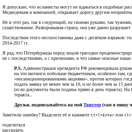
Я допускаю, что исламисты могут не вдаваться в подобные расс
Медведевым и компанией, открывает дорогу другим неприят
Не в этот раз, так в следующий, не своими руками, так чужими,
существование. Разворовывая страну, она уже давно разрушает
Последствия этого несопоставимы даже с десятком взрывов: т
2014-2017 гг.
Я рад, что Петербуржцы перед лицом трагедии продемонстрирова
не с последствиями, а с причинами, и что самые опасные наши
P.S.
Администрация президента РФ рекомендовала руководи
на эти митинги побольше бюджетников, особенно там, гд
«несанкционированными акциями», против которых госду
подать заявку не менее чем за 10, и не более чем за 15 
(если документы были поданы прямо в день теракта). На 8
теракта..
Друзья, подписывайтесь на мой
Твиттер
(там я пишу 
Заметили ошибку? Выделите её и нажмите
или
Ctrl+Enter
Ctr
поделиться
рассказать