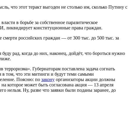
ль, что этот теракт выгоден не столько им, сколько Путину с
 власти в борьбе за собственное паразитическое
СМИ, ликвидирует конституционные права граждан.
 смерти российских граждан — от 300 тыс. до 500 тыс. за
уду рад, когда до них, наконец, дойдёт, что бороться нужно
лиже.
 терроризма». Губернаторам поставлена задача согнать
 в том, что эти митинги и будут теми самыми
селение. Поясню: по
закону
организаторы акции должны
о, на которое может быть согласована акция — 13 апреля
о нельзя. Ну, разве что заявки были поданы заранее, до