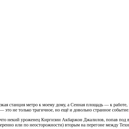
ая станция метро к моему дому, а Сенная площадь — к работе, п
— это не только трагичное, но ещё и довольно странное событие
, что некий уроженец Киргизии Акбаржон Джалилов, попав под 
амеренно или по неосторожности) вторым на перегоне между Тех