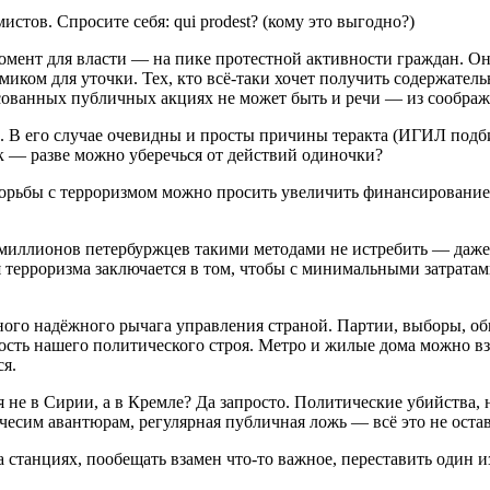
стов. Спросите себя: qui prodest? (кому это выгодно?)
момент для власти — на пике протестной активности граждан. О
миком для уточки. Тех, кто всё-таки хочет получить содержате
асованных публичных акциях не может быть и речи — из соображе
 его случае очевидны и просты причины теракта (ИГИЛ подбил),
к — разве можно уберечься от действий одиночки?
борьбы с терроризмом можно просить увеличить финансирование,
 миллионов петербуржцев такими методами не истребить — даже е
я терроризма заключается в том, чтобы с минимальными затратам
одного надёжного рычага управления страной. Партии, выборы, 
ть нашего политического строя. Метро и жилые дома можно взр
я.
я не в Сирии, а в Кремле? Да запросто. Политические убийства
есим авантюрам, регулярная публичная ложь — всё это не оставл
а станциях, пообещать взамен что-то важное, переставить один и