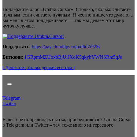
Поддержите блог «Umbra.Cursor»! Столько, сколько считаете
нужным, если считаете нужным. Я честно пишу, что думаю, а
вы меня в этом поддерживаете — так мы делаем этот мир
чуточку лучше.
Поддержать
:
https://pay.cloudtips.ru/p/d6d7d396
Биткоин
:
1GRpmMZUoxbBjUiJXoK5qkyhYWNSRm5qJe
[ Денег нет
, но вы держитесь там
]
Telegram
Twitter
Если тебе понравилась статья, присоединяйся к Umbra.Cursor
в Telegram или Twitter – там тоже много интересного.