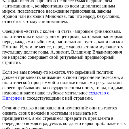
Каждый из этих вариантов не более сумасшедший, чем
«антисанкции», конфронтация со всем цивилизованным
миром, повсеместное насаждение православия, законы
Яровой или выходки Милонова, так что народ, безусловно,
отнесётся к этому с пониманием.
Обещания «встать с колен» и стать «мировым финансовым,
политическим и культурным центром», которыми нас кормят
перед каждыми выборами, настолько же пусты, как и сиськи
Путина. И, тем не менее, народ с удовольствием мусолит эту
пустышку долгие годы. А, значит, Владимир Владимирович
не напрасно совершает свой ритуальный предвыборный
стриптиз.
Если же вам почему-то кажется, что серьёзный политик
должен привлекать внимание к своей персоне не телесами, а
политической программой и положительными результатами
своего пребывания на государственном посту, то вы, видимо,
недооцениваете наше глубокое ментальное
сходство с
Нигерией
и соседствующими с ней странами.
Отличие только в направлении изменений: они пытаются
одевать своих вождей в костюмы и называть их
президентами, а мы стремимся превратить президента в
очередного вождя и радуемся, когда его наряд приближается к
набедренной повязке.