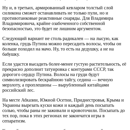
Ну и, в третьих, армированный кевларом толстый слой
силикона сможет останавливать не только пули, но и
противотанковые реактивные снаряды. Для Владимира
Владимировича, крайне озабоченного собственной
безопасностью, это будет не лишним аргументом.
Следующий вариант не столь радикален — на лысую, как
коленка, грудь Путина можно пересадить волосы, чтобы он
больше походил на мачо. Ну, то есть на дедушку, а не на
бабушку.
Если удастся высадить более-менее густую растительность, её
прекрасно дополнит татуировка с контурами СССР, так
дорогого сердцу Путина. Волосы на груди будут
символизировать бескрайнюю тайгу, седина — вечную
мерзлоту, а проплешины — вырубленный китайцами
российский лес.
На месте Абхазии, Южной Осетии, Приднестровья, Крыма и
Украины вырезать куски кожи и каждый день посыпать
солью, чтобы раны не заживали и кровоточили. Посыпать до
тех пор, пока в этих регионах не закончатся игры в
сепаратизм.