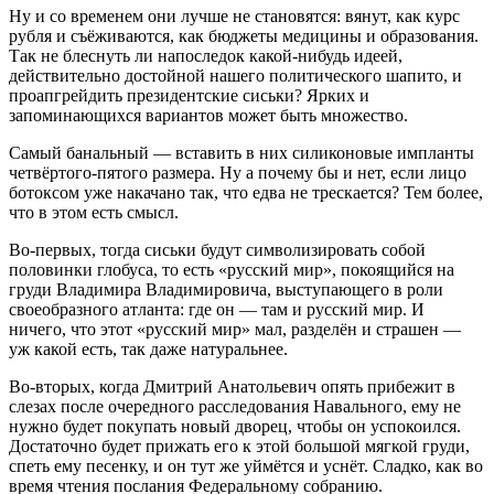
Ну и со временем они лучше не становятся: вянут, как курс
рубля и съёживаются, как бюджеты медицины и образования.
Так не блеснуть ли напоследок какой-нибудь идеей,
действительно достойной нашего политического шапито, и
проапгрейдить президентские сиськи? Ярких и
запоминающихся вариантов может быть множество.
Самый банальный — вставить в них силиконовые импланты
четвёртого-пятого размера. Ну а почему бы и нет, если лицо
ботоксом уже накачано так, что едва не трескается? Тем более,
что в этом есть смысл.
Во-первых, тогда сиськи будут символизировать собой
половинки глобуса, то есть «русский мир», покоящийся на
груди Владимира Владимировича, выступающего в роли
своеобразного атланта: где он — там и русский мир. И
ничего, что этот «русский мир» мал, разделён и страшен —
уж какой есть, так даже натуральнее.
Во-вторых, когда Дмитрий Анатольевич опять прибежит в
слезах после очередного расследования Навального, ему не
нужно будет покупать новый дворец, чтобы он успокоился.
Достаточно будет прижать его к этой большой мягкой груди,
спеть ему песенку, и он тут же уймётся и уснёт. Сладко, как во
время чтения послания Федеральному собранию.