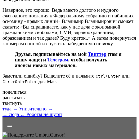
Наверное, это хорошо. Ведь вместо долгого и нудного
ежегодного послания к Федеральному собранию и набивших
оскомину «прямых линий» Владимир Владимирович сможет
сказать: «Вы спрашиваете, как у нас дела с экономикой,
гражданскими свободами, СМИ, здравоохранением,
образованием и так далее? Буду краток..» А затем повернуться
к камерам спиной и спустить набедренную повязку..
Друзья, подписывайтесь на мой
Твиттер
(там я
пишу чаще) и
Телеграм
, чтобы получать
анонсы новых материалов.
Заметили ошибку? Выделите её и нажмите
или
Ctrl+Enter
для Mac.
Ctrl+Opt+Enter
поделиться
рассказать
твитнуть
туда →
Унизительно →
← сюда
← Роботы не шутят