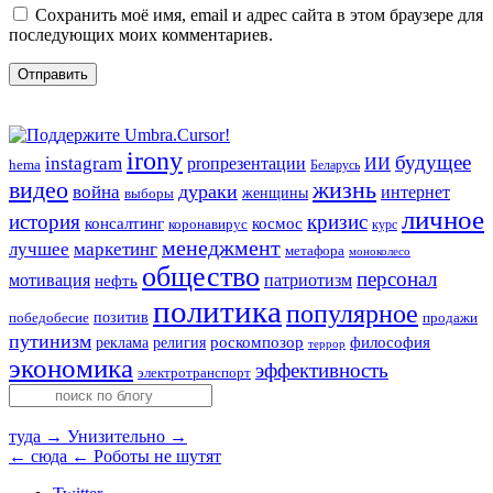
Сохранить моё имя, email и адрес сайта в этом браузере для
последующих моих комментариев.
irony
будущее
instagram
ИИ
proпрезентации
hema
Беларусь
видео
жизнь
война
дураки
интернет
женщины
выборы
личное
история
кризис
консалтинг
космос
коронавирус
курс
менеджмент
лучшее
маркетинг
метафора
моноколесо
общество
персонал
мотивация
патриотизм
нефть
политика
популярное
позитив
победобесие
продажи
путинизм
религия
роскомпозор
философия
реклама
террор
экономика
эффективность
электротранспорт
туда →
Унизительно →
← сюда
← Роботы не шутят