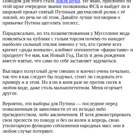
Поводом для этого стала
ловля щуки
. Не знаю, присвоено ли
этой щуке очередное звание полковника ФСБ и выйдет ли в
широкий прокат снятый Путиным двухчасовой ролик с её
ловлей, но речь не об этом. Давайте лучше поговорим о
привычке Путина щеголять топлесс.
Парадоксально, но эта позаимствованная у Муссолини мода
появляться на публике с голым торсом почему-то находит
наиболее сильный отклик именно у тех, кто громче всех
кричит «диды воевали», клеймит оппонентов «фашистами» и
празднует 9-е мая, как Новый Год, Пасху и день рождения
вместе взятые, что само по себе заставляет задуматься.
Выглядел полуголый дуче смешно и кончил очень печально,
так что я как следует бы подумал, стоит ли следовать его
примеру и в этом. Но я ни в коем разе не против сисек в
любом виде, даже столь малоаппетитном. Меня огорчает
другое.
Вероятно, эти выборы для Путина — последние перед
пожизненным (в зависимости от их исхода) либо
президентством, либо заключением. И хотя демонстрировать
свои прелести по поводу и без он волен и впредь, свою
утилитарную функцию соблазнения народных масс они в
любом случае потеряют.