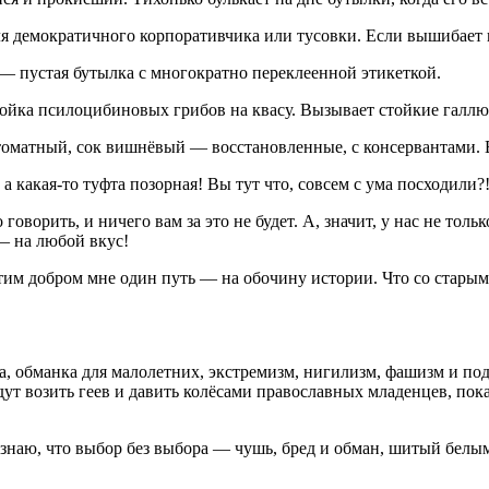
ля демократичного корпоративчика или тусовки. Если вышибает
 — пустая бутылка с многократно переклеенной этикеткой.
ойка псилоцибиновых грибов на квасу. Вызывает стойкие галл
оматный, сок вишнёвый — восстановленные, с консервантами. В
 какая-то туфта позорная! Вы тут что, совсем с ума посходили?
ворить, и ничего вам за это не будет. А, значит, у нас не тольк
 — на любой вкус!
тим добром мне один путь — на обочину истории. Что со старым
обманка для малолетних, экстремизм, нигилизм, фашизм и подры
т возить геев и давить колёсами православных младенцев, пока в
наю, что выбор без выбора — чушь, бред и обман, шитый белым