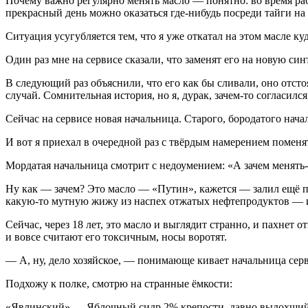
Почему важно регулярно менять масло — понятно: во время рабо
прекрасный день можно оказаться где-нибудь посреди тайги на
Ситуация усугубляется тем, что я уже откатал на этом масле к
Один раз мне на сервисе сказали, что заменят его на новую син
В следующий раз объяснили, что его как бы сливали, оно отсто
случай. Сомнительная история, но я, дурак, зачем-то согласилс
Сейчас на сервисе новая начальница. Старого, бородатого нача
И вот я приехал в очередной раз с твёрдым намерением поменя
Мордатая начальница смотрит с недоумением: «А зачем менять
Ну как — зачем? Это масло — «Путин», кажется — залил ещё пе
какую-то мутную жижу из наспех отжатых нефтепродуктов — и
Сейчас, через 18 лет, это масло и выглядит странно, и пахнет
и вовсе считают его токсичным, носы воротят.
— А, ну, дело хозяйское, — понимающе кивает начальница серв
Подхожу к полке, смотрю на странные ёмкости:
«Явлинский» — Яблочный сидр 2% крепости, давно выдохшийся