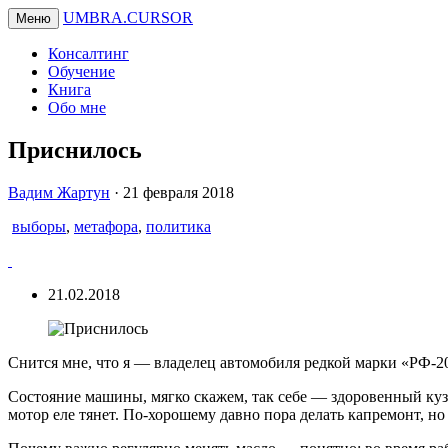
UMBRA.CURSOR
Меню
Консалтинг
Обучение
Книга
Обо мне
Приснилось
Вадим
Вадим Жартун
·
21 февраля 2018
Жартун
выборы
,
метафора
,
политика
21.02.2018
Снится мне, что я — владелец автомобиля редкой марки «РФ-20
Состояние машины, мягко скажем, так себе — здоровенный кузо
мотор еле тянет. По-хорошему давно пора делать капремонт, но 