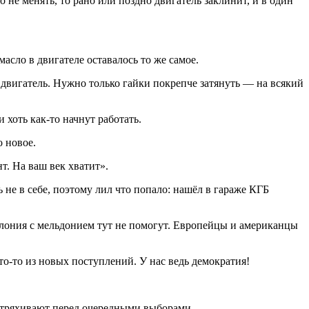
 не менять, то рано или поздно двигатель заклинит, и в один
масло в двигателе оставалось то же самое.
в двигатель. Нужно только гайки покрепче затянуть — на всякий
 хоть как-то начнут работать.
о новое.
т. На ваш век хватит».
не в себе, поэтому лил что попало: нашёл в гараже КГБ
полония с мельдонием тут не помогут. Европейцы и американцы
то-то из новых поступлений. У нас ведь демократия!
стряхивают перед очередными выборами.