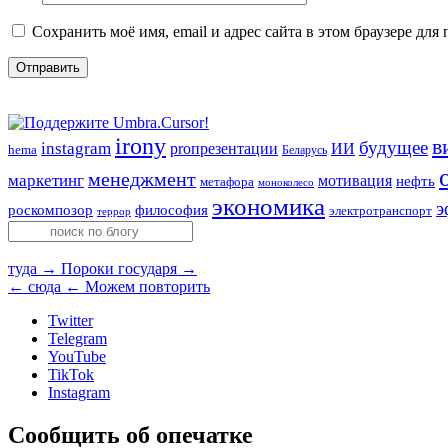
Сохранить моё имя, email и адрес сайта в этом браузере д
irony
в
будущее
instagram
ИИ
proпрезентации
hema
Беларусь
менеджмент
маркетинг
мотивация
нефть
метафора
моноколесо
экономика
э
роскомпозор
философия
электротранспорт
террор
туда →
Пороки государя →
← сюда
← Можем повторить
Twitter
Telegram
YouTube
TikTok
Instagram
Сообщить об опечатке