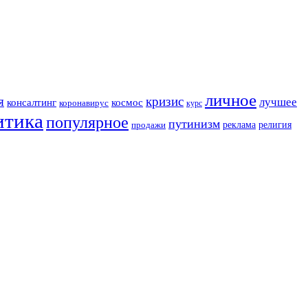
личное
я
кризис
лучшее
консалтинг
космос
коронавирус
курс
итика
популярное
путинизм
религия
реклама
продажи