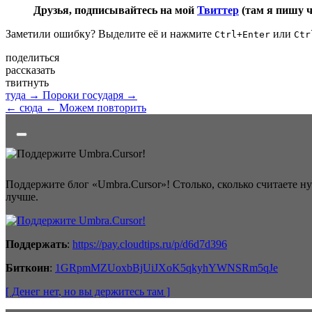
Друзья, подписывайтесь на мой
Твиттер
(там я пишу 
Заметили ошибку? Выделите её и нажмите
или
Ctrl+Enter
Ctr
поделиться
рассказать
твитнуть
туда →
Пороки государя →
← сюда
← Можем повторить
Поддержите блог «Umbra.Cursor»! Столько, сколько считаете н
лучше.
Поддержать
:
https://pay.cloudtips.ru/p/d6d7d396
Биткоин
:
1GRpmMZUoxbBjUiJXoK5qkyhYWNSRm5qJe
[ Денег нет
, но вы держитесь там
]