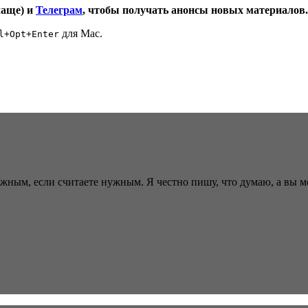
чаще) и
Телеграм
, чтобы получать анонсы новых материалов.
для Mac.
l+Opt+Enter
ужным, если считаете нужным. Я честно пишу, что думаю, а вы 