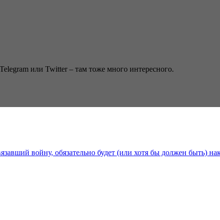
Telegram или Twitter – там тоже много интересного.
язавший войну, обязательно будет (или хотя бы должен быть) на