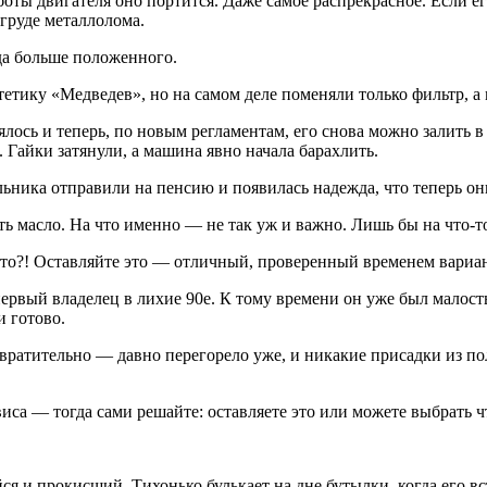
ты двигателя оно портится. Даже самое распрекрасное. Если его
 груде металлолома.
уда больше положенного.
тетику «Медведев», но на самом деле поменяли только фильтр, а 
ялось и теперь, по новым регламентам, его снова можно залить 
я. Гайки затянули, а машина явно начала барахлить.
льника отправили на пенсию и появилась надежда, что теперь они
ть масло. На что именно — не так уж и важно. Лишь бы на что-т
-то?! Оставляйте это — отличный, проверенный временем вариан
рвый владелец в лихие 90е. К тому времени он уже был малость 
 готово.
 отвратительно — давно перегорело уже, и никакие присадки из 
иса — тогда сами решайте: оставляете это или можете выбрать ч
 и прокисший. Тихонько булькает на дне бутылки, когда его в