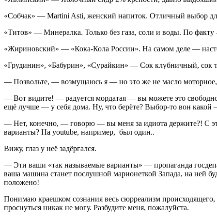
«Собчак» — Martini Asti, женский напиток. Отличный выбор д
«Титов» — Минералка. Только без газа, соли и воды. По факту
«Жириновский» — «Кока-Кола России». На самом деле — наст
«Грудинин», «Бабурин», «Сурайкин» — Сок клубничный, сок т
— Позвольте, — возмущаюсь я — но это же не масло моторное, а
— Вот видите! — радуется мордатая — вы можете это свободно го
ещё лучше — у себя дома. Ну, что берёте? Выбор-то вон какой
— Нет, конечно, — говорю — вы меня за идиота держите?! С э
варианты? На youtube, например, был один..
Вижу, глаз у неё задёргался.
— Эти ваши «так называемые варианты» — пропаганда госдепа, 
ваша машина станет послушной марионеткой Запада, на ней буду
положено!
Понимаю краешком сознания весь сюрреализм происходящего, з
проснуться никак не могу. Разбудите меня, пожалуйста.