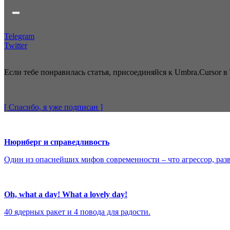
Telegram
Twitter
Если тебе понравилась статья, присоединяйся к Umbra.Cursor в 
[ Спасибо, я уже
подписан
]
Нюрнберг и справедливость
Один из опаснейших мифов современности – что агрессор, разв
Oh, what a day! What a lovely day!
40 ядерных ракет и 4 повода для радости.