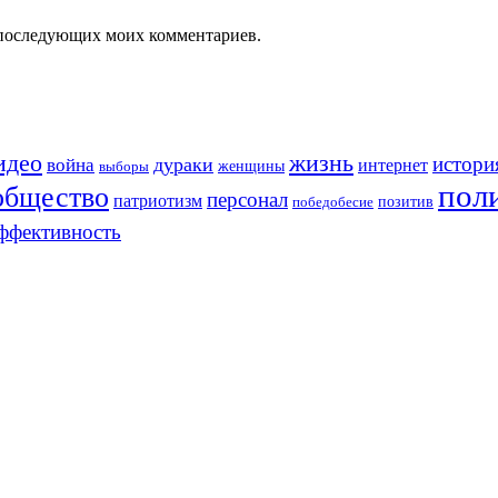
ля последующих моих комментариев.
идео
жизнь
истори
война
дураки
интернет
женщины
выборы
пол
общество
персонал
патриотизм
позитив
победобесие
ффективность