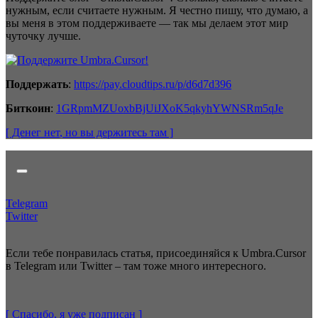
нужным, если считаете нужным. Я честно пишу, что думаю, а
вы меня в этом поддерживаете — так мы делаем этот мир
чуточку лучше.
Поддержать
:
https://pay.cloudtips.ru/p/d6d7d396
Биткоин
:
1GRpmMZUoxbBjUiJXoK5qkyhYWNSRm5qJe
[ Денег нет
, но вы держитесь там
]
Telegram
Twitter
Если тебе понравилась статья, присоединяйся к Umbra.Cursor
в Telegram или Twitter – там тоже много интересного.
[ Спасибо, я уже
подписан
]