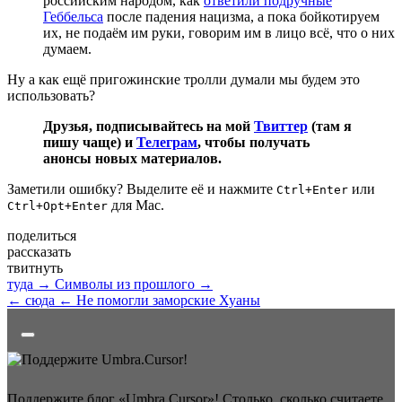
российским народом, как
ответили подручные
Геббельса
после падения нацизма, а пока бойкотируем
их, не подаём им руки, говорим им в лицо всё, что о них
думаем.
Ну а как ещё пригожинские тролли думали мы будем это
использовать?
Друзья, подписывайтесь на мой
Твиттер
(там я
пишу чаще) и
Телеграм
, чтобы получать
анонсы новых материалов.
Заметили ошибку? Выделите её и нажмите
или
Ctrl+Enter
для Mac.
Ctrl+Opt+Enter
поделиться
рассказать
твитнуть
туда →
Символы из прошлого →
← сюда
← Не помогли заморские Хуаны
Поддержите блог «Umbra.Cursor»! Столько, сколько считаете