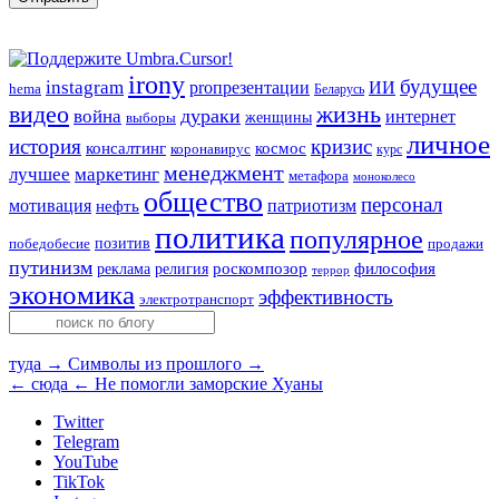
irony
будущее
instagram
ИИ
proпрезентации
hema
Беларусь
видео
жизнь
война
дураки
интернет
женщины
выборы
личное
история
кризис
консалтинг
космос
коронавирус
курс
менеджмент
лучшее
маркетинг
метафора
моноколесо
общество
персонал
мотивация
патриотизм
нефть
политика
популярное
позитив
победобесие
продажи
путинизм
религия
роскомпозор
философия
реклама
террор
экономика
эффективность
электротранспорт
туда →
Символы из прошлого →
← сюда
← Не помогли заморские Хуаны
Twitter
Telegram
YouTube
TikTok