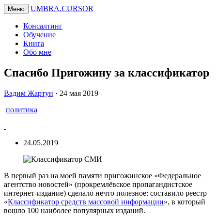
UMBRA.CURSOR
Меню
Консалтинг
Обучение
Книга
Обо мне
Спасибо Пригожину за классификатор
Вадим
Вадим Жартун
·
24 мая 2019
Жартун
политика
24.05.2019
В первый раз на моей памяти пригожинское «Федеральное
агентство новостей» (прокремлёвское пропагандистское
интернет-издание) сделало нечто полезное: составило реестр
«
Классификатор средств массовой информации
», в который
вошло 100 наиболее популярных изданий.