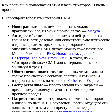
Как правильно пользоваться этим классификатором? Очень
просто.
В классификаторе пять категорий СМИ:
Иностранные
— их немного, читать можно
практически всё, из моих любимцев там —
Медуза
.
Антироссийские
— в основном это нейтральные на
грани ватности деловые или общественно-политические
издания, среди которых есть пара хороших
оппозиционных СМИ, читать можно тоже почти всё.
Мои любимчики —
РБК
,
Новая газета
,
Деловой
Петербург
,
The New Times
,
Знак
. (Кстати, из 26
«Антироссийских» СМИ мои материалы есть как
минимум в трёх.)
Общественно-политические
— в них читать можно
только про светские события, сплетни и котиков. Я
изредка натыкаюсь на что-то из
Forbes
или
Esquire
.
Государственные
— просто забыли их и закрыли —
приличному человеку там читать нечего, кроме
прогноза погоды
Патриотические
— открываем, запоминаем авторов —
в лицо и по имени. В Прекрасной России Будущего они
должны ответить за свои преступления перед