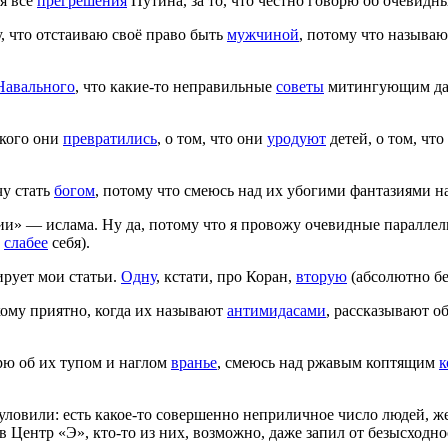
бя все
прегрешения
Путина, за то, что честно говорю об очевид
, что отстаиваю своё право быть
мужчиной
, потому что называ
Навального
, что какие-то неправильные
советы
митингующим да
 кого они
превратились
, о том, что они
уродуют
детей, о том, что
чу стать
богом
, потому что смеюсь над их убогими фантазиями н
ии» — ислама. Ну да, потому что я провожу очевидные паралле
т
слабее
себя).
ирует мои статьи.
Одну
, кстати, про Коран,
вторую
(абсолютно б
кому приятно, когда их называют
антимидасами
, рассказывают о
рю об их тупом и наглом
вранье
, смеюсь над ржавым коптящим
к
 уловили: есть какое-то совершенно неприличное число людей, 
 Центр «Э», кто-то из них, возможно, даже запил от безысходно