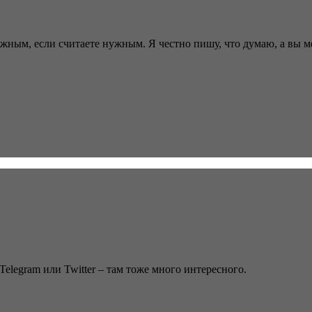
ужным, если считаете нужным. Я честно пишу, что думаю, а вы 
Telegram или Twitter – там тоже много интересного.