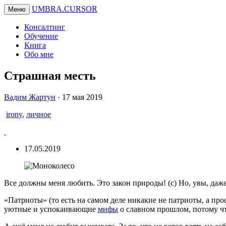
UMBRA.CURSOR
Меню
Консалтинг
Обучение
Книга
Обо мне
Страшная месть
Вадим
Вадим Жартун
·
17 мая 2019
Жартун
irony
,
личное
17.05.2019
Все должны меня любить. Это закон природы! (с) Но, увы, да
«Патриоты» (то есть на самом деле никакие не патриоты, а про
уютные и успокаивающие
мифы
о славном прошлом, потому ч