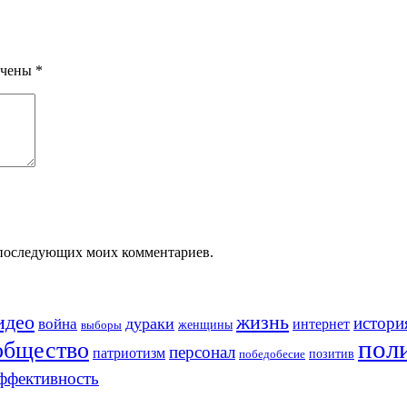
ечены
*
ля последующих моих комментариев.
идео
жизнь
истори
война
дураки
интернет
женщины
выборы
пол
общество
персонал
патриотизм
позитив
победобесие
ффективность