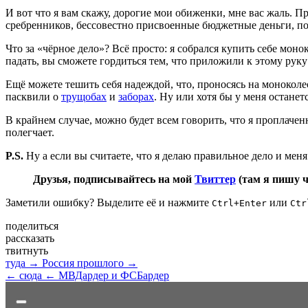
И вот что я вам скажу, дорогие мои обиженки, мне вас жаль. П
сребренников, бессовестно присвоенные бюджетные деньги, по
Что за «чёрное дело»? Всё просто: я собрался купить себе моно
падать, вы сможете гордиться тем, что приложили к этому руку 
Ещё можете тешить себя надеждой, что, проносясь на монокол
пасквили о
трущобах
и
заборах
. Ну или хотя бы у меня останет
В крайнем случае, можно будет всем говорить, что я проплачен
полегчает.
P.S.
Ну а если вы считаете, что я делаю правильное дело и мен
Друзья, подписывайтесь на мой
Твиттер
(там я пишу 
Заметили ошибку? Выделите её и нажмите
или
Ctrl+Enter
Ctr
поделиться
рассказать
твитнуть
туда →
Россия прошлого →
← сюда
← МВДардер и ФСБардер