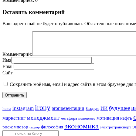
Комментариев: 0
Оставить комментарий
Ваш адрес email не будет опубликован.
Обязательные поля пом
Комментарий:
Имя
Email
Сайт
Сохранить моё имя, email и адрес сайта в этом браузере д
irony
в
будущее
instagram
ИИ
proпрезентации
hema
Беларусь
менеджмент
маркетинг
мотивация
нефть
метафора
моноколесо
экономика
э
роскомпозор
философия
электротранспорт
террор