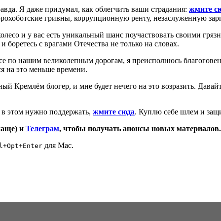
равда. Я даже придумал, как облегчить ваши страдания:
жмите с
рохоботские гривны, коррупционную ренту, незаслуженную зарпл
колесо и у вас есть уникальный шанс поучаствовать своими грязн
и боретесь с врагами Отечества не только на словах.
есе по нашим великолепным дорогам, я преисполнюсь благоговен
ся на это меньше времени.
ный Кремлём блогер, и мне будет нечего на это возразить. Давай
я в этом нужно поддержать,
жмите сюда
. Куплю себе шлем и защ
чаще) и
Телеграм
, чтобы получать анонсы новых материалов.
для Mac.
l+Opt+Enter