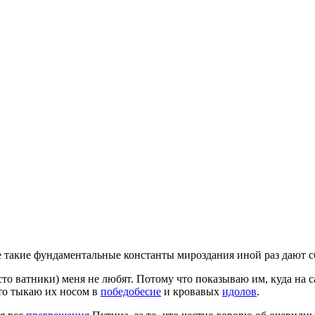
же такие фундаментальные константы мироздания иной раз дают
сто ватники) меня не любят. Потому что показываю им, куда на 
то тыкаю их носом в
победобесие
и кровавых
идолов
.