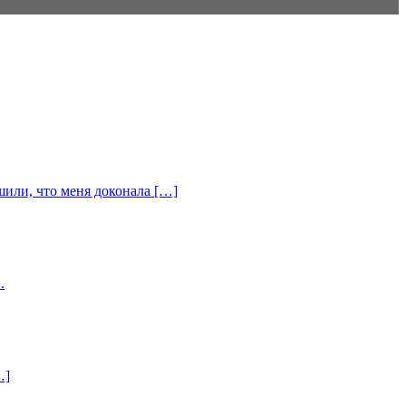
шили, что меня доконала […]
.
…]