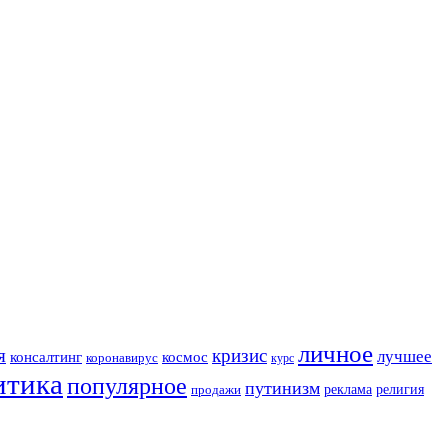
личное
я
кризис
лучшее
консалтинг
космос
коронавирус
курс
итика
популярное
путинизм
религия
реклама
продажи