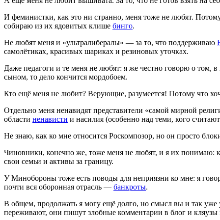
А ещё меня не любит вышивата. За то, что не готов взять на се
И феминистки, как это ни странно, меня тоже не любят. Потому
собираю из их ядовитых клише
бинго
.
Не любят меня и «ультралибералы» — за то, что поддерживаю
самолётиках, красивых шариках и резиновых уточках.
Даже педагоги и те меня не любят: я же честно говорю о том, в
сыном, то дело кончится мордобоем.
Кто ещё меня не любит? Верующие, разумеется! Потому что хо
Отдельно меня ненавидят представители «самой мирной религ
области
ненависти
и насилия (особенно над теми, кого считаю
Не знаю, как ко мне относится Роскомпозор, но он просто блок
Чиновники, конечно же, тоже меня не любят, и я их понимаю: 
свои семьи и активы за границу.
У Минобороны тоже есть поводы для неприязни ко мне: я гово
почти вся оборонная отрасль —
банкроты
.
В общем, продолжать я могу ещё долго, но смысл вы и так уже
переживают, они пишут злобные комментарии в блог и кляузы в