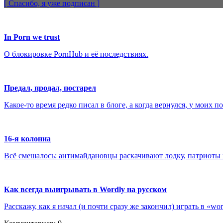
[ Спасибо, я уже
подписан
]
In Porn we trust
О блокировке PornHub и её последствиях.
Предал, продал, постарел
Какое-то время редко писал в блоге, а когда вернулся, у моих
16-я колонна
Всё смешалось: антимайдановцы раскачивают лодку, патриоты и
Как всегда выигрывать в Wordly на русском
Расскажу, как я начал (и почти сразу же закончил) играть в «w