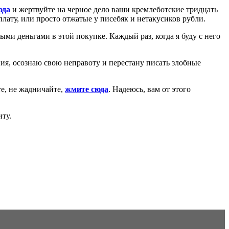
юда
и жертвуйте на черное дело ваши кремлеботские тридцать
ату, или просто отжатые у писебяк и нетакусиков рубли.
ыми деньгами в этой покупке. Каждый раз, когда я буду с него
ия, осознаю свою неправоту и перестану писать злобные
те, не жадничайте,
жмите сюда
. Надеюсь, вам от этого
иту.