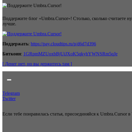
Поддержите блог «Umbra.Cursor»! Столько, сколько считаете н
лучше.
Поддержать
:
https://pay.cloudtips.ru/p/d6d7d396
Биткоин
:
1GRpmMZUoxbBjUiJXoK5qkyhYWNSRm5qJe
[ Денег нет
, но вы держитесь там
]
Telegram
Twitter
Если тебе понравилась статья, присоединяйся к Umbra.Cursor в 