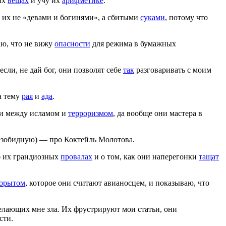
ных
вещах
и учу их
арифметике
.
ю их не «девами и богинями», а сбитыми
суками
, потому что
ю, что не вижу
опасности
для режима в бумажных
 если, не дай бог, они позволят себе
так
разговаривать с моим
а тему
рая
и
ада
.
ли между исламом и
терроризмом
, да вообще они мастера в
езобидную) — про Коктейль Молотова.
б их грандиозных
провалах
и о том, как они наперегонки
тащат
орытом
, которое они считают авианосцем, и показываю, что
желающих мне зла. Их фрустрируют мои статьи, они
сти.