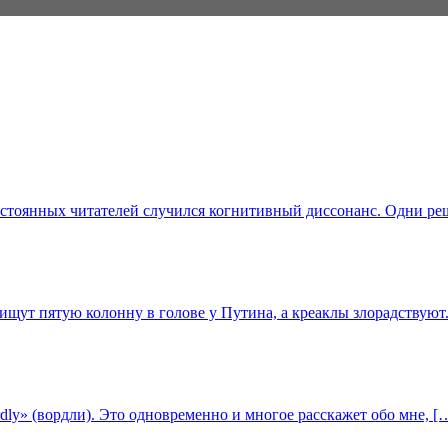
 постоянных читателей случился когнитивный диссонанс. Одни ре
щут пятую колонну в голове у Путина, а креаклы злорадствуют.
ordly» (вордли). Это одновременно и многое расскажет обо мне, [