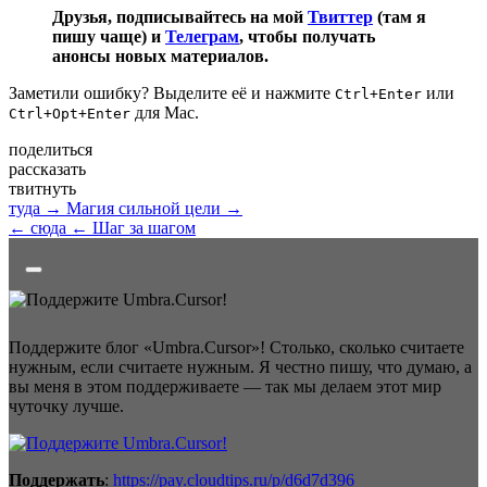
Друзья, подписывайтесь на мой
Твиттер
(там я
пишу чаще) и
Телеграм
, чтобы получать
анонсы новых материалов.
Заметили ошибку? Выделите её и нажмите
или
Ctrl+Enter
для Mac.
Ctrl+Opt+Enter
поделиться
рассказать
твитнуть
туда →
Магия сильной цели →
← сюда
← Шаг за шагом
Поддержите блог «Umbra.Cursor»! Столько, сколько считаете
нужным, если считаете нужным. Я честно пишу, что думаю, а
вы меня в этом поддерживаете — так мы делаем этот мир
чуточку лучше.
Поддержать
:
https://pay.cloudtips.ru/p/d6d7d396