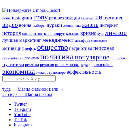
irony
будущее
instagram
ИИ
proпрезентации
hema
Беларусь
видео
жизнь
война
дураки
интернет
женщины
выборы
личное
история
кризис
консалтинг
космос
коронавирус
курс
менеджмент
лучшее
маркетинг
метафора
моноколесо
общество
персонал
мотивация
патриотизм
нефть
политика
популярное
позитив
победобесие
продажи
путинизм
религия
роскомпозор
философия
реклама
террор
экономика
эффективность
электротранспорт
туда →
Магия сильной цели →
← сюда
← Шаг за шагом
Twitter
Telegram
YouTube
TikTok
Instagram