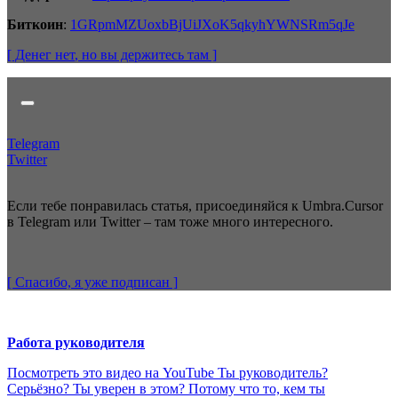
Биткоин
:
1GRpmMZUoxbBjUiJXoK5qkyhYWNSRm5qJe
[ Денег нет
, но вы держитесь там
]
Telegram
Twitter
Если тебе понравилась статья, присоединяйся к Umbra.Cursor
в Telegram или Twitter – там тоже много интересного.
[ Спасибо, я уже
подписан
]
Работа руководителя
Посмотреть это видео на YouTube Ты руководитель?
Серьёзно? Ты уверен в этом? Потому что то, кем ты