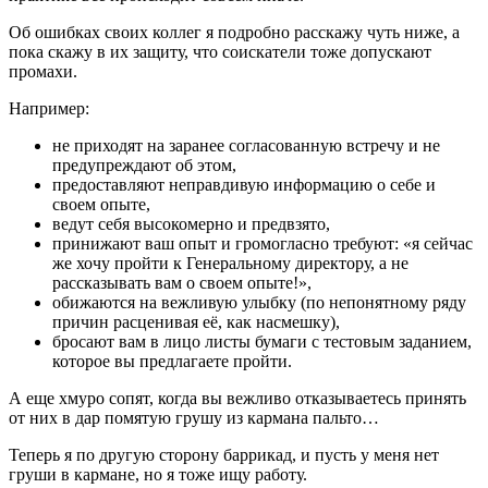
Об ошибках своих коллег я подробно расскажу чуть ниже, а
пока скажу в их защиту, что соискатели тоже допускают
промахи.
Например:
не приходят на заранее согласованную встречу и не
предупреждают об этом,
предоставляют неправдивую информацию о себе и
своем опыте,
ведут себя высокомерно и предвзято,
принижают ваш опыт и громогласно требуют: «я сейчас
же хочу пройти к Генеральному директору, а не
рассказывать вам о своем опыте!»,
обижаются на вежливую улыбку (по непонятному ряду
причин расценивая её, как насмешку),
бросают вам в лицо листы бумаги с тестовым заданием,
которое вы предлагаете пройти.
А еще хмуро сопят, когда вы вежливо отказываетесь принять
от них в дар помятую грушу из кармана пальто…
Теперь я по другую сторону баррикад, и пусть у меня нет
груши в кармане, но я тоже ищу работу.