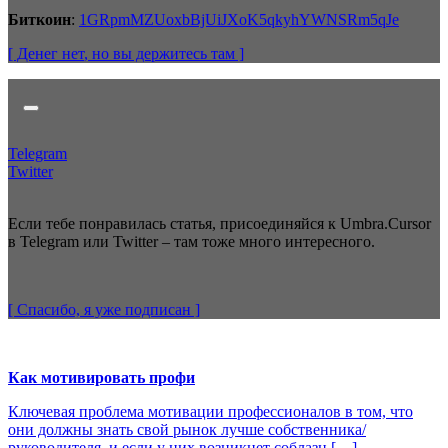
Биткоин
:
1GRpmMZUoxbBjUiJXoK5qkyhYWNSRm5qJe
[ Денег нет
, но вы держитесь там
]
Telegram
Twitter
Если тебе понравилась статья, присоединяйся к Umbra.Cursor
в Telegram или Twitter – там тоже много интересного.
[ Спасибо, я уже
подписан
]
Как мотивировать профи
Ключевая проблема мотивации профессионалов в том, что
они должны знать свой рынок лучше собственника/
руководителя, и если у них возникнет соблазн […]