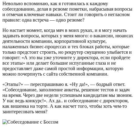
Невольно вспоминаю, как я готовилась к каждому
собеседованию, делая в резюме пометки, набрасывая вопросы
и отмечая ключевые навыки. Стоит ли говорить о негласном
правиле: одна встреча — одно резюме?
Но настает момент, когда мяч в моих руках, и я могу начать
задавать вопросы, которых у меня много: о вакансии, нюансах
деятельности компании, корпоративной культуре,
налаженных бизнес-процессах и тех блоках работы, которые
только предстоит строить, но рекрутер смущенно улыбается и
говорит: «А это вы уже уточните у директора, если пройдете
все этапы» или делает большие испуганные глаза и не
предоставляет даже самой простой информации, которую
можно почерпнуть с сайта собственной компании.
«Этапы?» — переспрашиваю я. «Ну да!», — бодрый ответ.
«Собеседование, заполнение анкеты, решение тестов и задач
на время. Через две недели успешным кандидатам мы звоним.
У нас ведь конкурс!». Ах да.. и собеседование с директором,
как вишенка на торте. А как насчет того, чтобы хоть чем-то
заинтересовать меня?