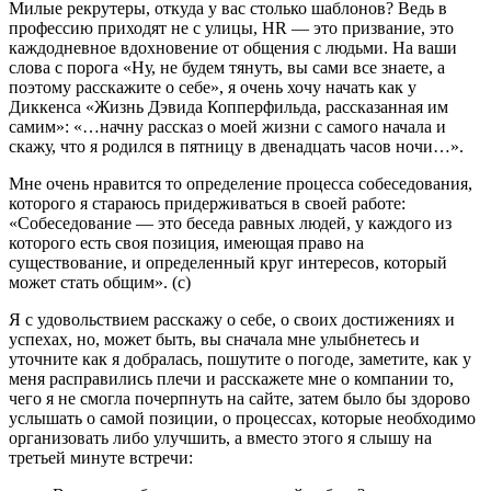
Милые рекрутеры, откуда у вас столько шаблонов? Ведь в
профессию приходят не с улицы, HR — это призвание, это
каждодневное вдохновение от общения с людьми. На ваши
слова с порога «Ну, не будем тянуть, вы сами все знаете, а
поэтому расскажите о себе», я очень хочу начать как у
Диккенса «Жизнь Дэвида Копперфильда, рассказанная им
самим»: «…начну рассказ о моей жизни с самого начала и
скажу, что я родился в пятницу в двенадцать часов ночи…».
Мне очень нравится то определение процесса собеседования,
которого я стараюсь придерживаться в своей работе:
«Собеседование — это беседа равных людей, у каждого из
которого есть своя позиция, имеющая право на
существование, и определенный круг интересов, который
может стать общим». (с)
Я с удовольствием расскажу о себе, о своих достижениях и
успехах, но, может быть, вы сначала мне улыбнетесь и
уточните как я добралась, пошутите о погоде, заметите, как у
меня расправились плечи и расскажете мне о компании то,
чего я не смогла почерпнуть на сайте, затем было бы здорово
услышать о самой позиции, о процессах, которые необходимо
организовать либо улучшить, а вместо этого я слышу на
третьей минуте встречи: