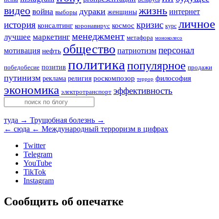
видео
жизнь
война
дураки
интернет
женщины
выборы
личное
история
кризис
консалтинг
космос
коронавирус
курс
менеджмент
лучшее
маркетинг
метафора
моноколесо
общество
персонал
мотивация
патриотизм
нефть
политика
популярное
позитив
победобесие
продажи
путинизм
религия
роскомпозор
философия
реклама
террор
экономика
эффективность
электротранспорт
туда →
Трущобная болезнь →
← сюда
← Международный терроризм в цифрах
Twitter
Telegram
YouTube
TikTok
Instagram
Сообщить об опечатке