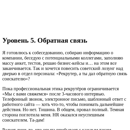
Уровень 5. Обратная связь
Я готовлюсь к собеседованию, собираю информацию о
компании, беседую с потенциальными коллегами, заполняю
массу анкет, тестов, решаю бизнес-кейсы и… на этом все
заканчивается. Так и хочется повесить советский лозунг над
дверью в отдел персонала: «Рекрутер, а ты дал обратную связь
соискателю»?
Пока профессиональная этика рекрутёров ограничивается
«Мы с вами свяжемся» после 3-часового интервью.
Телефонный звонок, электронное письмо, шаблонный ответ с
работного сайта — хоть что-то, чтобы понимать дальнейшие
действия. Но нет. Тишина. В общем, провал полный. Темная
сторона поглотила меня. HR оказался неуспешным
соискателем. Та-дам!
Радует лишь то, что опыта прибывает с каждым таким