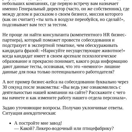
небольших компаниях, где первую встречу вам назначает
именно Генеральный директор (часто, он же собственник), где
между делом и рассказом о своем бизнесе, миссия которого
(как он считает) «ты хоть в воздухе переобуйся, но сделай!»,
подсовывает вам тест за тестом.
Не проще ли найти консультанта (компетентного HR бизнес-
партнера), который поможет провести собеседования и
подстрахует в экспертной тематике, чем обескураживать
кандидата фразой: «Нарисуйте несуществующее животное!»
когда кандидат имеет в своем арсенале психологическое
образование и прекрасно понимает, какого рода информацию
дают данные тесты, осознавая, что это «немного» лишние
данные для пока только потенциального работодателя?
А вот пример бизнес-кейса на собеседовании буквально через
30 секунд после знакомства: «Вы ведь уже ознакомились с
деятельностью нашей компании на сайте? Расскажите с чего
вы начнете и как измените работу нашего отдела персонала».
Задаю уточняющие вопросы. Получаю уклончивые ответы.
Ситуация анекдотическая:
А постройте мне завод!
— Какой? Ликеро-водочный или птицефабрику?