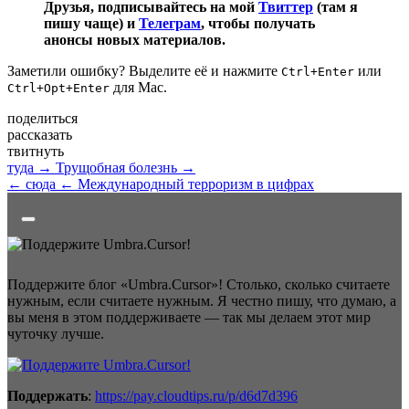
Друзья, подписывайтесь на мой
Твиттер
(там я
пишу чаще) и
Телеграм
, чтобы получать
анонсы новых материалов.
Заметили ошибку? Выделите её и нажмите
или
Ctrl+Enter
для Mac.
Ctrl+Opt+Enter
поделиться
рассказать
твитнуть
туда →
Трущобная болезнь →
← сюда
← Международный терроризм в цифрах
Поддержите блог «Umbra.Cursor»! Столько, сколько считаете
нужным, если считаете нужным. Я честно пишу, что думаю, а
вы меня в этом поддерживаете — так мы делаем этот мир
чуточку лучше.
Поддержать
:
https://pay.cloudtips.ru/p/d6d7d396