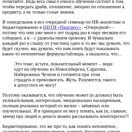
почитайте. Ведь весь смысл очного обучения состоит в том,
чтобы передать драйв, отношение, эмоцию по отношению к
предмету, а не только голые знания.
В понедельник я вел очередной семинар по HR-аналитике и
бюджетированию в
ЦНТИ «Прогресс»
. «Очередной» –
потому что они уже много лет подряд раз в пару месяцев его
собирают, а я – с удовольствием провожу. И буквально
каждый раз я слышу от участниц одно и то же: мы думали, что
будет скучно, мы думали, что нам опять будут показывать
какие-то непонятные формулы/таблицы, а оказалось, что…
Это тоже, кстати, показательный момент – люди
едут на обучение из Новосибирска, Саратова,
Набережных Челнов и готовятся при этом
страдать и превозмогать. Жуть. Разумеется, такого
я допустить не могу!
Поэтому оказывается, что обучение может (и должно) быть
увлекательным, интересным, эмоционально насыщенным,
полным реальных историй из жизни – забавных или
поучительных. Я в принципе не могу понять, как (и, главное,
зачем) про людей и деньги можно рассказывать неинтересно?!
Бюджетирование, это же про то, как понять непонятное,
спланировать непредвиденное, оценить бесценное, узнать