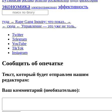
путинизм
религия
роскомпозор
философия
реклама
террор
экономика
эффективность
электротранспорт
туда →
Rape Gang Inquiry: что показ.. →
← сюда
← Управление — это уже не толь..
Twitter
Telegram
YouTube
TikTok
Instagram
Сообщить об опечатке
Текст, который будет отправлен нашим
редакторам:
Ваш комментарий (необязательно):