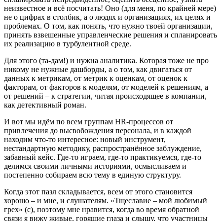
неизвестное и всё посчитать! Оно (для меня, по крайней мере)
не о цифрах в столбик, а о людях и организациях, их целях и
проблемах. О том, как понять, что нужно твоей организации,
принять взвешенные управленческие решения и спланировать
их реализацию в турбулентной среде.
Для этого (та-дам!) и нужна аналитика. Которая тоже не про
никому не нужные дашборды, а о том, как двигаться от
данных к метрикам, от метрик к оценкам, от оценок к
факторам, от факторов к моделям, от моделей к решениям, а
от решений – к стратегии, читая происходящее в компании,
как детективный роман.
И вот мы идём по всем группам HR-процессов от
привлечения до высвобождения персонала, и в каждой
находим что-то интересное: новый инструмент,
нестандартную методику, распространённое заблуждение,
забавный кейс. Где-то играем, где-то практикуемся, где-то
делимся своими личными историями, осмысливаем и
постепенно собираем всю тему в единую структуру.
Когда этот пазл складывается, всем от этого становится
хорошо – и мне, и слушателям. «Тщеславие – мой любимый
грех» (с), поэтому мне нравится, когда во время обратной
связи я вижу живые, горящие глаза и слышу, что участницы