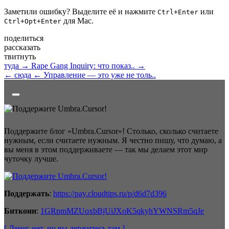
Заметили ошибку? Выделите её и нажмите
или
Ctrl+Enter
для Mac.
Ctrl+Opt+Enter
поделиться
рассказать
твитнуть
туда →
Rape Gang Inquiry: что показ.. →
← сюда
← Управление — это уже не толь..
Поддержите блог «Umbra.Cursor»! Столько, сколько считаете
нужным, если считаете нужным. Я честно пишу, что думаю, а
вы меня в этом поддерживаете — так мы делаем этот мир
чуточку лучше.
Поддержать
:
https://pay.cloudtips.ru/p/d6d7d396
Биткоин
:
1GRpmMZUoxbBjUiJXoK5qkyhYWNSRm5qJe
[ Денег нет
, но вы держитесь там
]