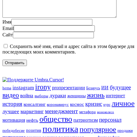
Имя
Email
Сайт
Сохранить моё имя, email и адрес сайта в этом браузере для
последующих моих комментариев.
irony
будущее
instagram
ИИ
proпрезентации
hema
Беларусь
видео
жизнь
война
дураки
интернет
женщины
выборы
личное
история
кризис
консалтинг
космос
коронавирус
курс
менеджмент
лучшее
маркетинг
метафора
моноколесо
общество
персонал
мотивация
патриотизм
нефть
политика
популярное
позитив
победобесие
продажи