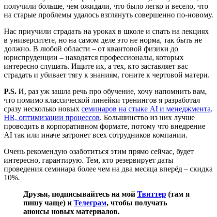
получили больше, чем ожидали, что было легко и весело, что
на старые проблемы удалось взглянуть совершенно по-новому.
Нас приучили страдать на уроках в школе и спать на лекциях
в университете, но на самом деле это не норма, так быть не
должно. В любой области – от квантовой физики до
юриспруденции – находятся профессионалы, которых
интересно слушать. Ищите их, а тех, кто заставляет вас
страдать и убивает тягу к знаниям, гоните к чертовой матери.
P.S.
И, раз уж зашла речь про обучение, хочу напомнить вам,
что помимо классической линейки тренингов я разработал
сразу несколько новых
семинаров на стыке AI и менеджмента,
HR, оптимизации процессов
. Большинство из них лучше
проводить в корпоративном формате, потому что внедрение
AI так или иначе затронет всех сотрудников компании.
Очень рекомендую озаботиться этим прямо сейчас, будет
интересно, гарантирую. Тем, кто резервирует даты
проведения семинара более чем на два месяца вперёд – скидка
10%.
Друзья, подписывайтесь на мой
Твиттер
(там я
пишу чаще) и
Телеграм
, чтобы получать
анонсы новых материалов.