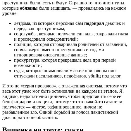
преступники были, есть и будут. Страшно то, что институты,
которые
обязаны
были защищать, — провалились на каждом
уровне:
детдома, из которых персонал
сам подбирал
девочек и
передавал преступникам;
соцслужбы, которые получали сигналы, закрывали глаза
и преследовали осведомителей;
полиция, которая отговаривала родителей от заявлений,
гоняла жертв вместо преступников и годами
игнорировала оперативные данные;
прокуратура, которая прекращала дела при первой
возможности;
суды, которые штамповали мягкие приговоры или
отпускали насильников, педофилов, убийц под залог.
И это не «серия провалов», а отлаженная система, потому что
весь этот ужас мог быть остановлен на каждом из этапов. Я,
видимо, недостаточно циничен, чтобы представить себе её
бенефициаров и их цели, потому что это какой-то сатанизм
получается — чистое, рафинированное, ничем не
разбавленное зло. Одной борьбой за голоса пакистанской
диаспоры это не объяснить.
Вишенка на торте: сикхи