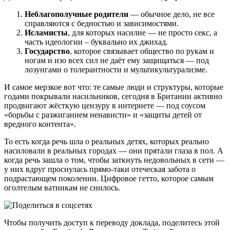
Неблагополучные родители
— обычное дело, не все
справляются с бедностью и зависимостями.
Исламисты
, для которых насилие — не просто секс, а
часть идеологии – буквально их джихад.
Государство
, которое связывает общество по рукам и
ногам и изо всех сил не даёт ему защищаться — под
лозунгами о толерантности и мультикультурализме.
И самое мерзкое вот что: те самые люди и структуры, которые
годами покрывали насильников, сегодня в Британии активно
продвигают жёсткую цензуру в интернете — под соусом
«борьбы с разжиганием ненависти» и «защиты детей от
вредного контента».
То есть когда речь шла о реальных детях, которых реально
насиловали в реальных городах — они прятали глаза в пол. А
когда речь зашла о том, чтобы заткнуть недовольных в сети —
у них вдруг проснулась прямо-таки отеческая забота о
подрастающем поколении. Цифровое гетто, которое самым
оголтелым ватникам не снилось.
Чтобы получить доступ к переводу доклада, поделитесь этой