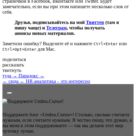
страничкой в Facebook, Вконтакте или Twitter. Будет
замечательно, если вы при этом напишете несколько слов от
себя.
Друзья, подписывайтесь на мой
Твиттер
(там я
пишу чаще) и
Телеграм
, чтобы получать
анонсы новых материалов.
Заметили ошибку? Выделите её и нажмите
или
Ctrl+Enter
для Mac.
Ctrl+Opt+Enter
поделиться
рассказать
твитнуть
туда →
Парадокс →
← сюда
← HR-аналитика – это интересно
Поддержите блог «Umbra.Cursor»! Столько, сколько считаете
нужным, если считаете нужным. Я честно пишу, что думаю, а
вы меня в этом поддерживаете — так мы делаем этот мир
чуточку лучше.