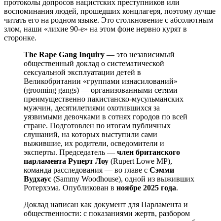
протоколы допросов нацистских преступников или
воспоминания людей, прошедших концлагеря, поэтому лучше
читать его на родном языке. Это столкновение с абсолютным
злом, наши «лихие 90-е» на этом фоне нервно курят в
сторонке.
The Rape Gang Inquiry
— это независимый
общественный доклад о систематической
сексуальной эксплуатации детей в
Великобритании «группами изнасилований»
(grooming gangs) — организованными сетями
преимущественно пакистанско-мусульманских
мужчин, десятилетиями охотившихся за
уязвимыми девочками в сотнях городов по всей
стране. Подготовлен по итогам публичных
слушаний, на которых выступили сами
выжившие, их родители, осведомители и
эксперты. Председатель —
член британского
парламента Руперт Лоу
(Rupert Lowe MP),
команда расследования — во главе с
Сэмми
Вудхаус
(Sammy Woodhouse), одной из выживших
Ротерхэма. Опубликован в
ноябре 2025 года
.
Доклад написан как документ для Парламента и
общественности: с показаниями жертв, разбором