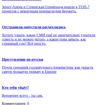
Зенит-Арена и Сочинская Олимпиада вошли в ТОП-7
проектов с рекордным перерасходом бюджета.
Отстранили-допустили-расчехлились
Хотите узнать, какие СМИ ещё не окончательно утратили
совесть и их можно читать, а какие пора забыть, как
страшный сон? Всё просто.
Преступление по-русски
Почти сценарий голливудского блокбастера: как украсть
самую большую тюрьму в Европе
Кто тебя убьёт?
Вероятнее всего - ты сам.
Комментариев: 0