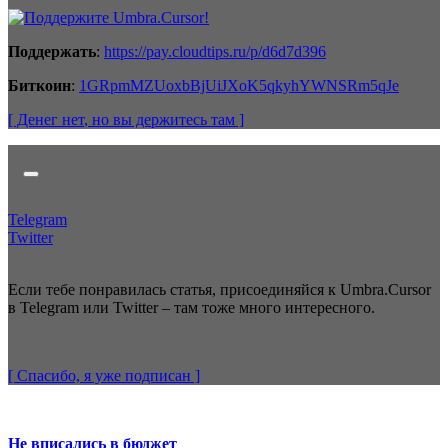
Поддержать
:
https://pay.cloudtips.ru/p/d6d7d396
Биткоин
:
1GRpmMZUoxbBjUiJXoK5qkyhYWNSRm5qJe
[ Денег нет
, но вы держитесь там
]
Telegram
Twitter
Если тебе понравилась статья, присоединяйся к Umbra.Cursor
в Telegram или Twitter – там тоже много интересного.
[ Спасибо, я уже
подписан
]
Не вписались в бюджет