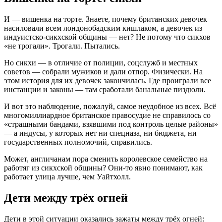
И — вишенка на торте. Знаете, почему британских девочек
насиловали всем лондонобадским кишлаком, а девочек из
индуистско-сикхской общины — нет? Не потому что сикхов
«не трогали». Трогали. Пытались.
Но сикхи — в отличие от полиции, соцслужб и местных
советов — собрали мужиков и дали отпор. Физически. На
этом история для их девочек закончилась. Где проиграли все
инстанции и законы — там сработали банальные пиздюли.
И вот это наблюдение, пожалуй, самое неудобное из всех. Всё
многомиллиардное британское правосудие не справилось со
«страшными бандами, взявшими под контроль целые районы»
— а индусы, у которых нет ни спецназа, ни бюджета, ни
государственных полномочий, справились.
Может, англичанам пора сменить королевское семейство на
работяг из сикхской общины? Они-то явно понимают, как
работает улица лучше, чем Уайтхолл.
Дети между трёх огней
Дети в этой ситуации оказались зажаты между трёх огней: