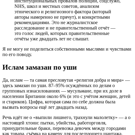
институциональных провалов полиции, соцслужб,
NHS, школ и местных советов, анализом
этнического и религиозного фактора (который
авторы намеренно не прячут), и конкретными
рекомендациями. Это не журналистское
расследование и не правительственный отчёт —
это голос людей, которых правительственные
отчёты уже двадцать лет не слышат.
Я не могу не поделиться собственными мыслями и чувствами
по его поводу.
Ислам замазан по уши
Да, ислам — та самая пресловутая «религия добра и мира» —
здесь замазан по уши. 87–95% осуждённых по делам о
групповых изнасилованиях — мусульмане, при их доле в
населении Британии около 6% (и это с учётом женщин, детей
и стариков). Цифра, которая сама по себе должна была
вызвать вопросы ещё лет двадцать назад.
Речь идёт не о «выпили лишнего, трахнули малолетку» — а о
настоящей хтони: пытки, убийства, работорговля,
принудительные браки, перевозка девочек между городами
как товара, съёмка на камеру для последующего шантажа.