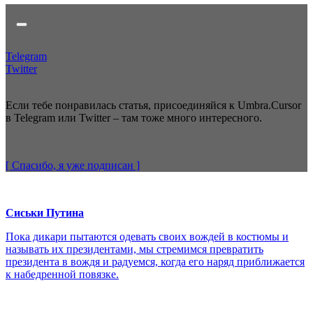
Telegram
Twitter
Если тебе понравилась статья, присоединяйся к Umbra.Cursor
в Telegram или Twitter – там тоже много интересного.
[ Спасибо, я уже
подписан
]
Сиськи Путина
Пока дикари пытаются одевать своих вождей в костюмы и
называть их президентами, мы стремимся превратить
президента в вождя и радуемся, когда его наряд приближается
к набедренной повязке.