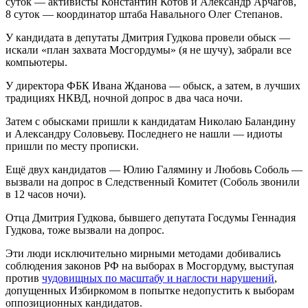
суток — активисты Константин Котов и Александр Арчагов,
8 суток — координатор штаба Навального Олег Степанов.
У кандидата в депутаты Дмитрия Гудкова провели обыск —
искали «план захвата Мосгордумы» (я не шучу), забрали все
компьютеры.
У директора ФБК Ивана Жданова — обыск, а затем, в лучших
традициях НКВД, ночной допрос в два часа ночи.
Затем с обысками пришли к кандидатам Николаю Баландину
и Александру Соловьеву. Последнего не нашли — идиоты
пришли по месту прописки.
Ещё двух кандидатов — Юлию Галямину и Любовь Соболь —
вызвали на допрос в Следственный Комитет (Соболь звонили
в 12 часов ночи).
Отца Дмитрия Гудкова, бывшего депутата Госдумы Геннадия
Гудкова, тоже вызвали на допрос.
Эти люди исключительно мирными методами добивались
соблюдения законов РФ на выборах в Мосгордуму, выступая
против
чудовищных по масштабу и наглости нарушений
,
допущенных Избиркомом в попытке недопустить к выборам
оппозиционных кандидатов.