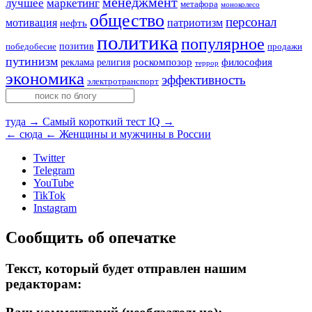
менеджмент
лучшее
маркетинг
метафора
моноколесо
общество
персонал
мотивация
патриотизм
нефть
политика
популярное
позитив
победобесие
продажи
путинизм
религия
роскомпозор
философия
реклама
террор
экономика
эффективность
электротранспорт
туда →
Самый короткий тест IQ →
← сюда
← Женщины и мужчины в России
Twitter
Telegram
YouTube
TikTok
Instagram
Сообщить об опечатке
Текст, который будет отправлен нашим
редакторам: