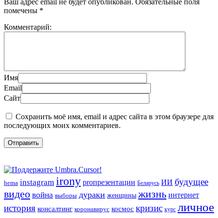
Ваш адрес email не будет опубликован.
Обязательные поля
помечены
*
Комментарий:
Имя
Email
Сайт
Сохранить моё имя, email и адрес сайта в этом браузере для
последующих моих комментариев.
irony
будущее
instagram
ИИ
proпрезентации
hema
Беларусь
видео
жизнь
война
дураки
интернет
женщины
выборы
личное
история
кризис
консалтинг
космос
коронавирус
курс