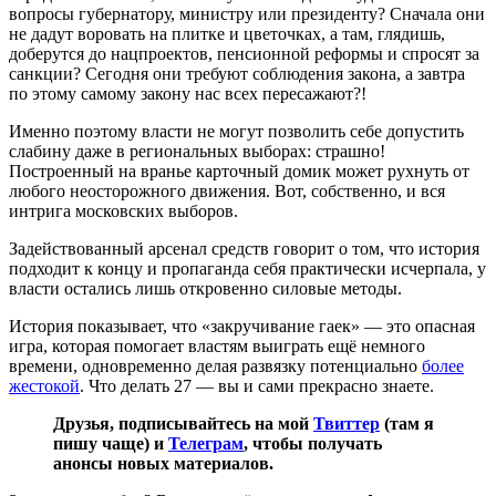
вопросы губернатору, министру или президенту? Сначала они
не дадут воровать на плитке и цветочках, а там, глядишь,
доберутся до нацпроектов, пенсионной реформы и спросят за
санкции? Сегодня они требуют соблюдения закона, а завтра
по этому самому закону нас всех пересажают?!
Именно поэтому власти не могут позволить себе допустить
слабину даже в региональных выборах: страшно!
Построенный на вранье карточный домик может рухнуть от
любого неосторожного движения. Вот, собственно, и вся
интрига московских выборов.
Задействованный арсенал средств говорит о том, что история
подходит к концу и пропаганда себя практически исчерпала, у
власти остались лишь откровенно силовые методы.
История показывает, что «закручивание гаек» — это опасная
игра, которая помогает властям выиграть ещё немного
времени, одновременно делая развязку потенциально
более
жестокой
. Что делать 27 — вы и сами прекрасно знаете.
Друзья, подписывайтесь на мой
Твиттер
(там я
пишу чаще) и
Телеграм
, чтобы получать
анонсы новых материалов.