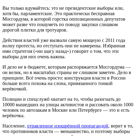
Вы только вдумайтесь: это не президентские выборы или,
хотя бы, парламентские. Это практически бесправная
Мосгордума, в которой горстка оппозиционных депутатов
может разве что пошуметь по поводу закупки слишком
дорогой плитки для тротуаров.
Действия властей уже вызвали самую мощную с 2011 года
волну протеста, но отступать они не намерены. Избранная
ими стратегия («ни шагу назад») говорит о том, что эти
выборы для них очень важны.
И дело не в бюджете, которым распоряжается Мосгордума —
он велик, но в масштабах страны не слишком заметен. Дело в
принципе. Всё очень просто: конструкция власти в России
больше всего похожа на слона, привязанного тонкой
верёвочкой.
Полиции и спецслужб хватает на то, чтобы разогнать до
10000 вышедших на улицы активистов и рассовать около 1000
человек по автозакам в Москве или Петербурге — это и есть
верёвочка.
Население,
отравленное изощрённой пропагандой
, верит в то,
что противников власти — меньшинство, и поэтому выборы