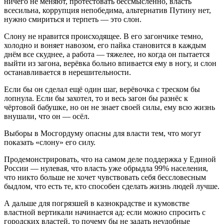
ничего не меняют, протестовать бессмысленно, власть
всесильна, коррупция непобедима, альтернатив Путину нет,
нужно смириться и терпеть — это слон.
Слону не нравится происходящее. В его загончике темно,
холодно и воняет навозом, его пайка становится в каждым
днём все скуднее, а работа — тяжелее, но когда он пытается
выйти из загона, верёвка больно впивается ему в ногу, и слон
останавливается в нерешительности.
Если бы он сделал ещё один шаг, верёвочка с треском бы
лопнула. Если бы захотел, то и весь загон бы разнёс к
чёртовой бабушке, но он не знает своей силы, ему всю жизнь
внушали, что он — осёл.
Выборы в Мосгордуму опасны для власти тем, что могут
показать «слону» его силу.
Продемонстрировать, что на самом деле поддержка у Единой
России — нулевая, что власть уже обрыдла 99% населения,
что никто больше не хочет чувствовать себя бессловесным
быдлом, что есть те, кто способен сделать жизнь людей лучше.
А дальше для погрязшей в казнокрадстве и кумовстве
властной вертикали начинается ад: если можно спросить с
городских властей, то почему бы не задать неудобные