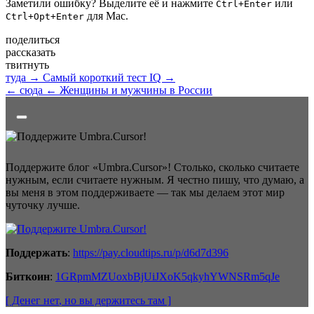
Заметили ошибку? Выделите её и нажмите
или
Ctrl+Enter
для Mac.
Ctrl+Opt+Enter
поделиться
рассказать
твитнуть
туда →
Самый короткий тест IQ →
← сюда
← Женщины и мужчины в России
Поддержите блог «Umbra.Cursor»! Столько, сколько считаете
нужным, если считаете нужным. Я честно пишу, что думаю, а
вы меня в этом поддерживаете — так мы делаем этот мир
чуточку лучше.
Поддержать
:
https://pay.cloudtips.ru/p/d6d7d396
Биткоин
:
1GRpmMZUoxbBjUiJXoK5qkyhYWNSRm5qJe
[ Денег нет
, но вы держитесь там
]