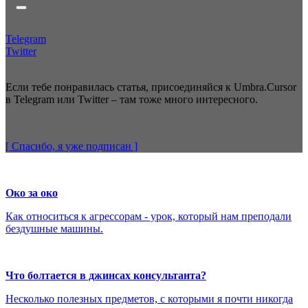
Telegram
Twitter
Если тебе понравилась статья, присоединяйся к Umbra.Cursor
в Telegram или Twitter – там тоже много интересного.
[ Спасибо, я уже
подписан
]
Око за око
Как относиться к агрессорам - урок, который нам преподали
бездушные машины.
Что болтается в джинсах консультанта?
Несколько полезных предметов, с которыми я почти никогда