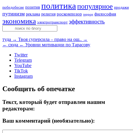
политика
популярное
позитив
победобесие
продажи
путинизм
религия
роскомпозор
философия
реклама
террор
экономика
эффективность
электротранспорт
туда →
Твоя суперсила – право на ош.. →
← сюда
← Уровни мотивации по Тарасову
Twitter
Telegram
YouTube
TikTok
Instagram
Сообщить об опечатке
Текст, который будет отправлен нашим
редакторам:
Ваш комментарий (необязательно):