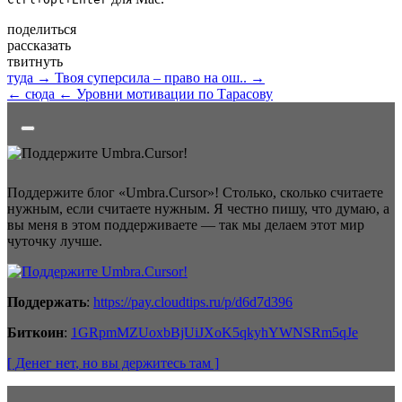
поделиться
рассказать
твитнуть
туда →
Твоя суперсила – право на ош.. →
← сюда
← Уровни мотивации по Тарасову
Поддержите блог «Umbra.Cursor»! Столько, сколько считаете
нужным, если считаете нужным. Я честно пишу, что думаю, а
вы меня в этом поддерживаете — так мы делаем этот мир
чуточку лучше.
Поддержать
:
https://pay.cloudtips.ru/p/d6d7d396
Биткоин
:
1GRpmMZUoxbBjUiJXoK5qkyhYWNSRm5qJe
[ Денег нет
, но вы держитесь там
]