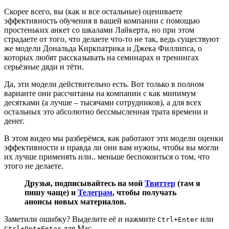
Скорее всего, вы (как и все остальные) оцениваете
эффективность обучения в вашей компании с помощью
простеньких анкет со шкалами Лайкерта, но при этом
страдаете от того, что делаете что-то не так, ведь существуют
же модели Дональда Киркпатрика и Джека Филлипса, о
которых любят рассказывать на семинарах и тренингах
серьёзные дяди и тёти.
Да, эти модели действительно есть. Вот только в полном
варианте они рассчитаны на компании с как минимум
десятками (а лучше – тысячами сотрудников), а для всех
остальных это абсолютно бессмысленная трата времени и
денег.
В этом видео мы разберёмся, как работают эти модели оценки
эффективности и правда ли они вам нужны, чтобы вы могли
их лучше применять или.. меньше беспокоиться о том, что
этого не делаете.
Друзья, подписывайтесь на мой
Твиттер
(там я
пишу чаще) и
Телеграм
, чтобы получать
анонсы новых материалов.
Заметили ошибку? Выделите её и нажмите
или
Ctrl+Enter
для Mac.
Ctrl+Opt+Enter