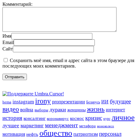
Комментарий:
Имя
Email
Сайт
Сохранить моё имя, email и адрес сайта в этом браузере для
последующих моих комментариев.
irony
будущее
instagram
ИИ
proпрезентации
hema
Беларусь
видео
жизнь
война
дураки
интернет
женщины
выборы
личное
история
кризис
консалтинг
космос
коронавирус
курс
менеджмент
лучшее
маркетинг
метафора
моноколесо
общество
персонал
мотивация
патриотизм
нефть