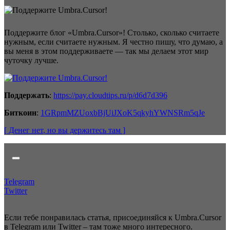
Поддержите блог «Umbra.Cursor»! Столько, сколько считаете
нужным, если считаете нужным. Я честно пишу, что думаю, а
вы меня в этом поддерживаете — так мы делаем этот мир
чуточку лучше.
Поддержать
:
https://pay.cloudtips.ru/p/d6d7d396
Биткоин
:
1GRpmMZUoxbBjUiJXoK5qkyhYWNSRm5qJe
[ Денег нет
, но вы держитесь там
]
Telegram
Twitter
Если тебе понравилась статья, присоединяйся к Umbra.Cursor
в Telegram или Twitter – там тоже много интересного.