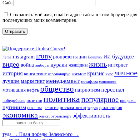
Сайт
Сохранить моё имя, email и адрес сайта в этом браузере для
последующих моих комментариев.
irony
будущее
instagram
ИИ
proпрезентации
hema
Беларусь
видео
жизнь
война
дураки
интернет
женщины
выборы
личное
история
кризис
консалтинг
космос
коронавирус
курс
менеджмент
лучшее
маркетинг
метафора
моноколесо
общество
персонал
мотивация
патриотизм
нефть
политика
популярное
позитив
победобесие
продажи
путинизм
религия
роскомпозор
философия
реклама
террор
экономика
эффективность
электротранспорт
туда →
План победы Зеленского →
← сюда
← Не за деньги