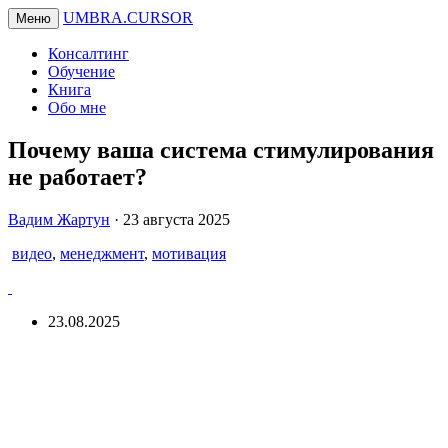
UMBRA.CURSOR
Меню
Консалтинг
Обучение
Книга
Обо мне
Почему ваша система стимулирования
не работает?
Вадим
Вадим Жартун
·
23 августа 2025
Жартун
видео
,
менеджмент
,
мотивация
23.08.2025