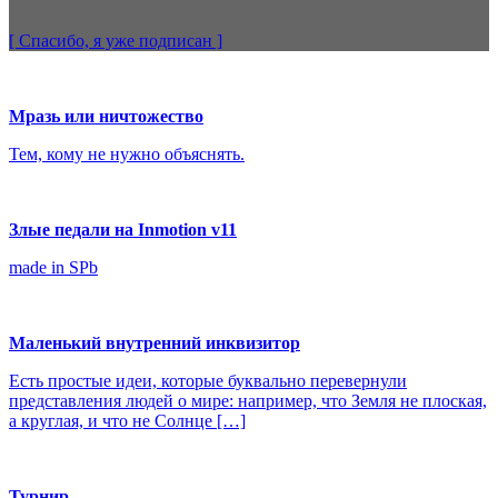
[ Спасибо, я уже
подписан
]
Мразь или ничтожество
Тем, кому не нужно объяснять.
Злые педали на Inmotion v11
made in SPb
Маленький внутренний инквизитор
Есть простые идеи, которые буквально перевернули
представления людей о мире: например, что Земля не плоская,
а круглая, и что не Солнце […]
Турнир