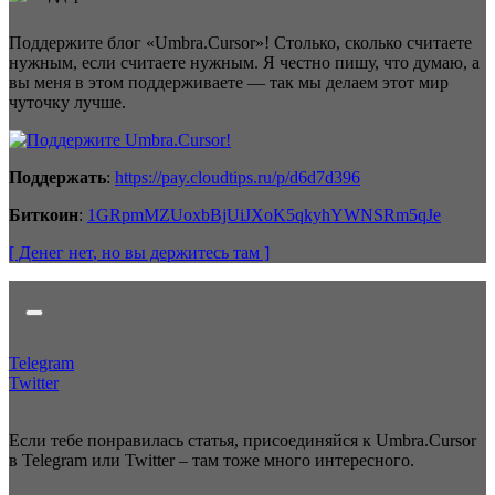
Поддержите блог «Umbra.Cursor»! Столько, сколько считаете
нужным, если считаете нужным. Я честно пишу, что думаю, а
вы меня в этом поддерживаете — так мы делаем этот мир
чуточку лучше.
Поддержать
:
https://pay.cloudtips.ru/p/d6d7d396
Биткоин
:
1GRpmMZUoxbBjUiJXoK5qkyhYWNSRm5qJe
[ Денег нет
, но вы держитесь там
]
Telegram
Twitter
Если тебе понравилась статья, присоединяйся к Umbra.Cursor
в Telegram или Twitter – там тоже много интересного.