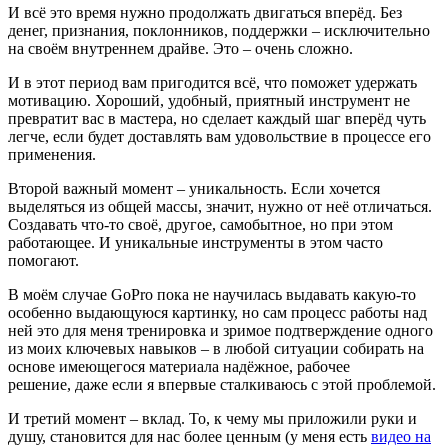
И всё это время нужно продолжать двигаться вперёд. Без
денег, признания, поклонников, поддержки – исключительно
на своём внутреннем драйве. Это – очень сложно.
И в этот период вам пригодится всё, что поможет удержать
мотивацию. Хороший, удобный, приятный инструмент не
превратит вас в мастера, но сделает каждый шаг вперёд чуть
легче, если будет доставлять вам удовольствие в процессе его
применения.
Второй важный момент – уникальность. Если хочется
выделяться из общей массы, значит, нужно от неё отличаться.
Создавать что-то своё, другое, самобытное, но при этом
работающее. И уникальные инструменты в этом часто
помогают.
В моём случае GoPro пока не научилась выдавать какую-то
особенно выдающуюся картинку, но сам процесс работы над
ней это для меня тренировка и зримое подтверждение одного
из моих ключевых навыков – в любой ситуации собирать на
основе имеющегося материала надёжное, рабочее
решение, даже если я впервые сталкиваюсь с этой проблемой.
И третий момент – вклад. То, к чему мы приложили руки и
душу, становится для нас более ценным (у меня есть
видео на