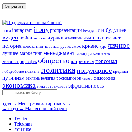
irony
будущее
instagram
ИИ
proпрезентации
hema
Беларусь
видео
жизнь
война
дураки
интернет
женщины
выборы
личное
история
кризис
консалтинг
космос
коронавирус
курс
менеджмент
лучшее
маркетинг
метафора
моноколесо
общество
персонал
мотивация
патриотизм
нефть
политика
популярное
позитив
победобесие
продажи
путинизм
религия
роскомпозор
философия
реклама
террор
экономика
эффективность
электротранспорт
туда →
Мы – рабы алгоритмов →
← сюда
← Магия сильной цели
Twitter
Telegram
YouTube