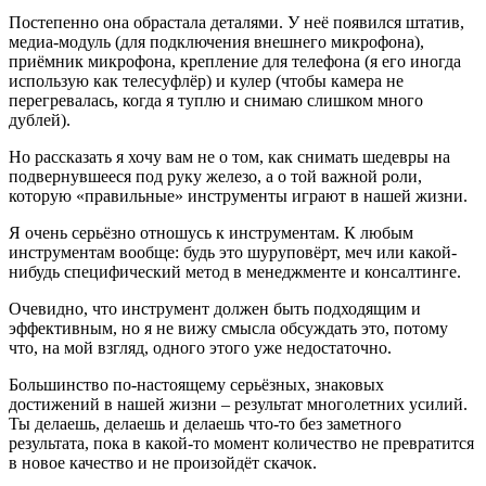
Постепенно она обрастала деталями. У неё появился штатив,
медиа-модуль (для подключения внешнего микрофона),
приёмник микрофона, крепление для телефона (я его иногда
использую как телесуфлёр) и кулер (чтобы камера не
перегревалась, когда я туплю и снимаю слишком много
дублей).
Но рассказать я хочу вам не о том, как снимать шедевры на
подвернувшееся под руку железо, а о той важной роли,
которую «правильные» инструменты играют в нашей жизни.
Я очень серьёзно отношусь к инструментам. К любым
инструментам вообще: будь это шуруповёрт, меч или какой-
нибудь специфический метод в менеджменте и консалтинге.
Очевидно, что инструмент должен быть подходящим и
эффективным, но я не вижу смысла обсуждать это, потому
что, на мой взгляд, одного этого уже недостаточно.
Большинство по-настоящему серьёзных, знаковых
достижений в нашей жизни – результат многолетних усилий.
Ты делаешь, делаешь и делаешь что-то без заметного
результата, пока в какой-то момент количество не превратится
в новое качество и не произойдёт скачок.